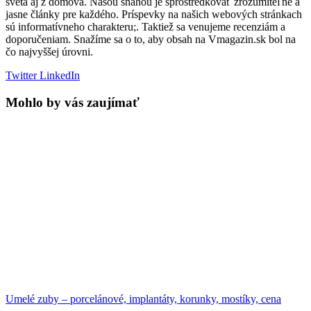
sveta aj z domova. Našou snahou je sprostredkovať zrozumiteľne a
jasne články pre každého. Príspevky na našich webových stránkach
sú informatívneho charakteru;. Taktiež sa venujeme recenziám a
doporučeniam. Snažíme sa o to, aby obsah na Vmagazin.sk bol na
čo najvyššej úrovni.
Twitter
LinkedIn
Mohlo by vás zaujímať
Umelé zuby – porcelánové, implantáty, korunky, mostíky, cena