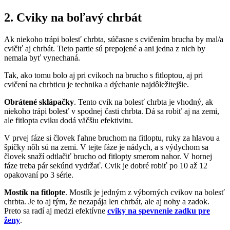
2. Cviky na boľavý chrbát
Ak niekoho trápi bolesť chrbta, súčasne s cvičením brucha by mal/a
cvičiť aj chrbát. Tieto partie sú prepojené a ani jedna z nich by
nemala byť vynechaná.
Tak, ako tomu bolo aj pri cvikoch na brucho s fitloptou, aj pri
cvičení na chrbticu je technika a dýchanie najdôležitejšie.
Obrátené sklápačky
. Tento cvik na bolesť chrbta je vhodný, ak
niekoho trápi bolesť v spodnej časti chrbta. Dá sa robiť aj na zemi,
ale fitlopta cviku dodá väčšiu efektivitu.
V prvej fáze si človek ľahne bruchom na fitloptu, ruky za hlavou a
špičky nôh sú na zemi. V tejte fáze je nádych, a s výdychom sa
človek snaží odtlačiť brucho od fitlopty smerom nahor. V hornej
fáze treba pár sekúnd vydržať. Cvik je dobré robiť po 10 až 12
opakovaní po 3 série.
Mostík na fitlopte
. Mostík je jedným z výborných cvikov na bolesť
chrbta. Je to aj tým, že nezapája len chrbát, ale aj nohy a zadok.
Preto sa radí aj medzi efektívne
cviky na spevnenie zadku pre
ženy
.