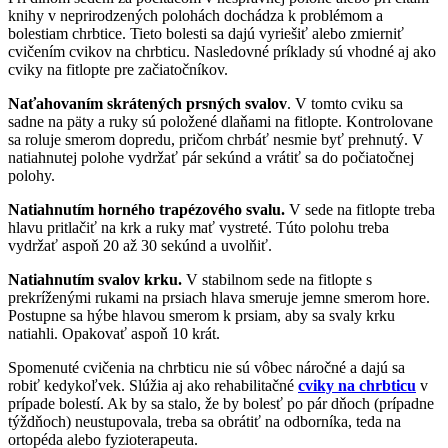
knihy v neprirodzených polohách dochádza k problémom a
bolestiam chrbtice. Tieto bolesti sa dajú vyriešiť alebo zmierniť
cvičením cvikov na chrbticu. Nasledovné príklady sú vhodné aj ako
cviky na fitlopte pre začiatočníkov.
Naťahovaním skrátených prsných svalov
. V tomto cviku sa
sadne na päty a ruky sú položené dlaňami na fitlopte. Kontrolovane
sa roluje smerom dopredu, pričom chrbáť nesmie byť prehnutý. V
natiahnutej polohe vydržať pár sekúnd a vrátiť sa do počiatočnej
polohy.
Natiahnutím horného trapézového svalu.
V sede na fitlopte treba
hlavu pritlačiť na krk a ruky mať vystreté. Túto polohu treba
vydržať aspoň 20 až 30 sekúnd a uvolňiť.
Natiahnutím svalov krku.
V stabilnom sede na fitlopte s
prekríženými rukami na prsiach hlava smeruje jemne smerom hore.
Postupne sa hýbe hlavou smerom k prsiam, aby sa svaly krku
natiahli. Opakovať aspoň 10 krát.
Spomenuté cvičenia na chrbticu nie sú vôbec náročné a dajú sa
robiť kedykoľvek. Slúžia aj ako rehabilitačné
cviky na chrbticu
v
prípade bolestí. Ak by sa stalo, že by bolesť po pár dňoch (prípadne
týždňoch) neustupovala, treba sa obrátiť na odborníka, teda na
ortopéda alebo fyzioterapeuta.