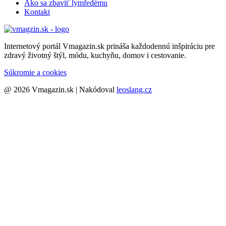
Ako sa zbaviť lymfedému
Kontakt
Internetový portál Vmagazin.sk prináša každodennú inšpiráciu pre
zdravý životný štýl, módu, kuchyňu, domov i cestovanie.
Súkromie a cookies
@ 2026 Vmagazin.sk | Nakódoval
leoslang.cz