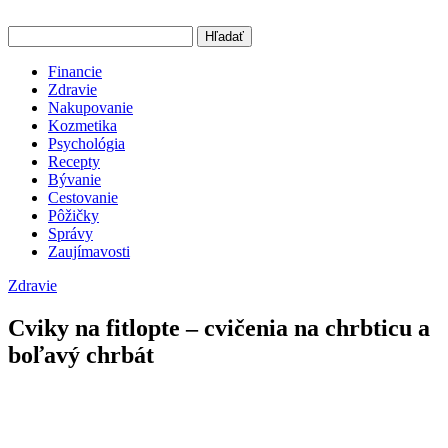
Hľadať
Financie
Zdravie
Nakupovanie
Kozmetika
Psychológia
Recepty
Bývanie
Cestovanie
Pôžičky
Správy
Zaujímavosti
Zdravie
Cviky na fitlopte – cvičenia na chrbticu a
boľavý chrbát