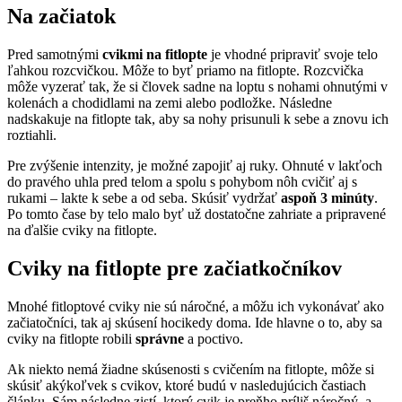
Na začiatok
Pred samotnými
cvikmi na fitlopte
je vhodné pripraviť svoje telo
ľahkou rozcvičkou. Môže to byť priamo na fitlopte. Rozcvička
môže vyzerať tak, že si človek sadne na loptu s nohami ohnutými v
kolenách a chodidlami na zemi alebo podložke. Následne
nadskakuje na fitlopte tak, aby sa nohy prisunuli k sebe a znovu ich
roztiahli.
Pre zvýšenie intenzity, je možné zapojiť aj ruky. Ohnuté v lakťoch
do pravého uhla pred telom a spolu s pohybom nôh cvičiť aj s
rukami – lakte k sebe a od seba. Skúsiť vydržať
aspoň 3 minúty
.
Po tomto čase by telo malo byť už dostatočne zahriate a pripravené
na ďalšie cviky na fitlopte.
Cviky na fitlopte pre začiatkočníkov
Mnohé fitloptové cviky nie sú náročné, a môžu ich vykonávať ako
začiatočníci, tak aj skúsení hocikedy doma. Ide hlavne o to, aby sa
cviky na fitlopte robili
správne
a poctivo.
Ak niekto nemá žiadne skúsenosti s cvičením na fitlopte, môže si
skúsiť akýkoľvek s cvikov, ktoré budú v nasledujúcich častiach
článku. Sám následne zistí, ktorý cvik je preňho príliš náročný, a