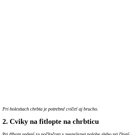
Pri bolestiach chrbta je potrebné cvičeť aj brucho.
2. Cviky na fitlopte na chrbticu
Pri dlhom sedení za počítačom v nesprávnej polohe alebo pri čítaní