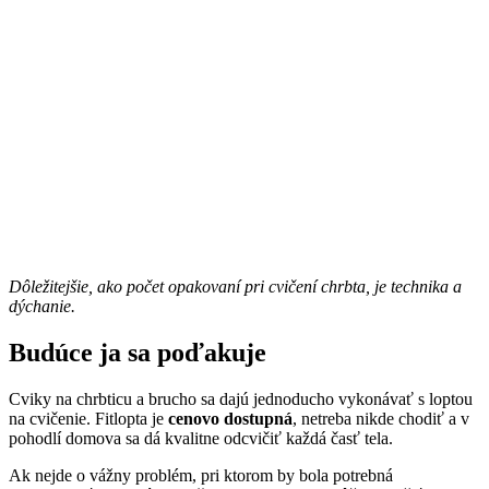
Dôležitejšie, ako počet opakovaní pri cvičení chrbta, je technika a
dýchanie.
Budúce ja sa poďakuje
Cviky na chrbticu a brucho sa dajú jednoducho vykonávať s loptou
na cvičenie. Fitlopta je
cenovo dostupná
, netreba nikde chodiť a v
pohodlí domova sa dá kvalitne odcvičiť každá časť tela.
Ak nejde o vážny problém, pri ktorom by bola potrebná