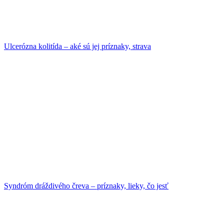
Ulcerózna kolitída – aké sú jej príznaky, strava
Syndróm dráždivého čreva – príznaky, lieky, čo jesť