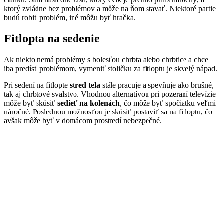
ktorý zvládne bez problémov a môže na ňom stavať. Niektoré partie
budú robiť problém, iné môžu byť hračka.
Fitlopta na sedenie
Ak niekto nemá problémy s bolesťou chrbta alebo chrbtice a chce
iba predísť problémom, vymeniť stoličku za fitloptu je skvelý nápad.
Pri sedení na fitlopte
stred tela
stále pracuje a spevňuje ako brušné,
tak aj chrbtové svalstvo. Vhodnou alternatívou pri pozeraní televízie
môže byť skúsiť
sedieť na kolenách
, čo môže byť spočiatku veľmi
náročné. Poslednou možnosťou je skúsiť postaviť sa na fitloptu, čo
avšak môže byť v domácom prostredí nebezpečné.