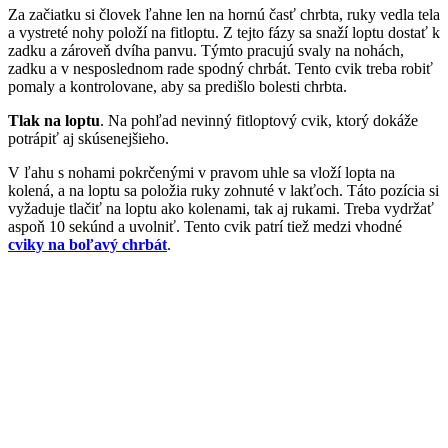
Za začiatku si človek ľahne len na hornú časť chrbta, ruky vedla tela
a vystreté nohy položí na fitloptu. Z tejto fázy sa snaží loptu dostať k
zadku a zároveň dvíha panvu. Týmto pracujú svaly na nohách,
zadku a v nesposlednom rade spodný chrbát. Tento cvik treba robiť
pomaly a kontrolovane, aby sa predišlo bolesti chrbta.
Tlak na loptu
. Na pohľad nevinný fitloptový cvik, ktorý dokáže
potrápiť aj skúsenejšieho.
V ľahu s nohami pokrčenými v pravom uhle sa vloží lopta na
kolená, a na loptu sa položia ruky zohnuté v lakťoch. Táto pozícia si
vyžaduje tlačiť na loptu ako kolenami, tak aj rukami. Treba vydržať
aspoň 10 sekúnd a uvolniť. Tento cvik patrí tiež medzi vhodné
cviky na boľavý chrbát
.