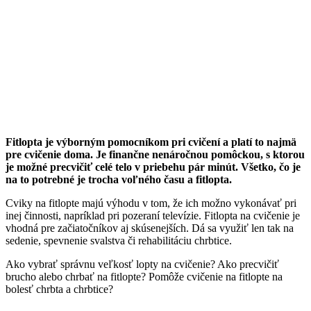
Fitlopta je výborným pomocníkom pri cvičení a platí to najmä
pre cvičenie doma. Je finančne nenáročnou pomôckou, s ktorou
je možné precvičiť celé telo v priebehu pár minút. Všetko, čo je
na to potrebné je trocha voľného času a fitlopta.
Cviky na fitlopte majú výhodu v tom, že ich možno vykonávať pri
inej činnosti, napríklad pri pozeraní televízie. Fitlopta na cvičenie je
vhodná pre začiatočníkov aj skúsenejších. Dá sa využiť len tak na
sedenie, spevnenie svalstva či rehabilitáciu chrbtice.
Ako vybrať správnu veľkosť lopty na cvičenie? Ako precvičiť
brucho alebo chrbať na fitlopte? Pomôže cvičenie na fitlopte na
bolesť chrbta a chrbtice?