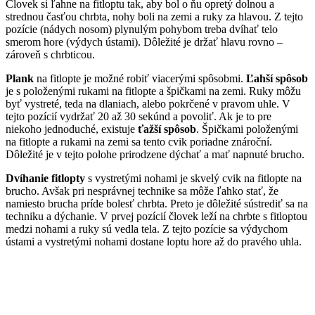
Človek si ľahne na fitloptu tak, aby bol o ňu opretý dolnou a
strednou časťou chrbta, nohy boli na zemi a ruky za hlavou. Z tejto
pozície (nádych nosom) plynulým pohybom treba dvíhať telo
smerom hore (výdych ústami). Dôležité je držať hlavu rovno –
zároveň s chrbticou.
Plank
na fitlopte je možné robiť viacerými spôsobmi.
Ľahší spôsob
je s položenými rukami na fitlopte a špičkami na zemi. Ruky môžu
byť vystreté, teda na dlaniach, alebo pokrčené v pravom uhle. V
tejto pozícií vydržať 20 až 30 sekúnd a povoliť. Ak je to pre
niekoho jednoduché, existuje
ťažší spôsob
. Špičkami položenými
na fitlopte a rukami na zemi sa tento cvik poriadne znároční.
Dôležité je v tejto polohe prirodzene dýchať a mať napnuté brucho.
Dvíhanie fitlopty
s vystretými nohami je skvelý cvik na fitlopte na
brucho. Avšak pri nesprávnej technike sa môže ľahko stať, že
namiesto brucha príde bolesť chrbta. Preto je dôležité sústrediť sa na
techniku a dýchanie. V prvej pozícií človek leží na chrbte s fitloptou
medzi nohami a ruky sú vedla tela. Z tejto pozície sa výdychom
ústami a vystretými nohami dostane loptu hore až do pravého uhla.