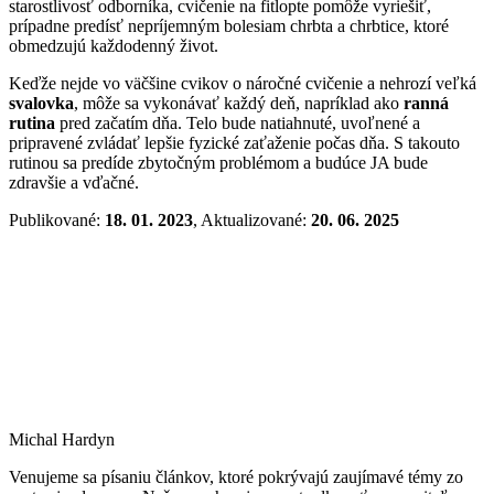
starostlivosť odborníka, cvičenie na fitlopte pomôže vyriešiť,
prípadne predísť nepríjemným bolesiam chrbta a chrbtice, ktoré
obmedzujú každodenný život.
Keďže nejde vo väčšine cvikov o náročné cvičenie a nehrozí veľká
svalovka
, môže sa vykonávať každý deň, napríklad ako
ranná
rutina
pred začatím dňa. Telo bude natiahnuté, uvoľnené a
pripravené zvládať lepšie fyzické zaťaženie počas dňa. S takouto
rutinou sa predíde zbytočným problémom a budúce JA bude
zdravšie a vďačné.
Publikované:
18. 01. 2023
, Aktualizované:
20. 06. 2025
Michal Hardyn
Venujeme sa písaniu článkov, ktoré pokrývajú zaujímavé témy zo