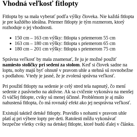
Vhodná veľkosť fitlopty
Fitlopta by sa mala vyberať podľa výšky človeka. Nie každá fitlopta
je pre každého ideálna. Priemer fitlopty je tým rozmerom, ktorý
rozhoduje o jej vhodnosti.
150 cm – 163 cm výšky: fitlopta s priemerom 55 cm
163 cm – 180 cm výšky: fitlopta s priemerom 65 cm
180 cm – 201 cm výšky: fitlopta s priemerom 75 cm
Správna veľkosť by mala znamenať, že ju je možné použiť
namiesto stoličky pri sedení za stolom
. Keď si človek sadne na
loptu, nohy majú byť ohnuté v pravom uhle a stehná sú rovnobežne
s podlahou. Vtedy je jasné, že je zvolená správna veľkosť.
Pri použití fitlopty na sedenie je celý stred tela napnutý, čo mení
sedenie z pasívneho na aktívne. Ak sa cvičenie vykonáva na menšej
či väčšej fitlopte, cviky sú menej účinné. Problémom je aj málo
nahustená fitlopta, čo má rovnaký efekt ako jej nesprávna veľkosť.
Existujú taktiež detské fitlopty. Pravidlo s nohami v pravom uhle
platí aj pri výbere lopty pre deti. Ratolesti môžu vykonávať
bezpečne všetky cviky na detskej fitlopte, ktoré budú ďalej v článku.