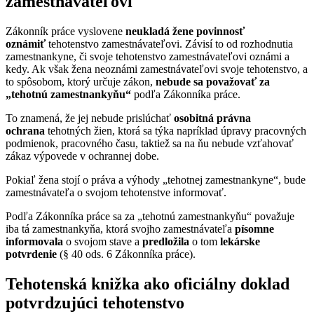
zamestnávateľovi
Zákonník práce vyslovene
neukladá žene povinnosť
oznámiť
tehotenstvo zamestnávateľovi. Závisí to od rozhodnutia
zamestnankyne, či svoje tehotenstvo zamestnávateľovi oznámi a
kedy. Ak však žena neoznámi zamestnávateľovi svoje tehotenstvo, a
to spôsobom, ktorý určuje zákon,
nebude sa považovať za
„tehotnú zamestnankyňu“
podľa Zákonníka práce.
To znamená, že jej nebude prislúchať
osobitná právna
ochrana
tehotných žien, ktorá sa týka napríklad úpravy pracovných
podmienok, pracovného času, taktiež sa na ňu nebude vzťahovať
zákaz výpovede v ochrannej dobe.
Pokiaľ žena stojí o práva a výhody „tehotnej zamestnankyne“, bude
zamestnávateľa o svojom tehotenstve informovať.
Podľa Zákonníka práce sa za „tehotnú zamestnankyňu“ považuje
iba tá zamestnankyňa, ktorá svojho zamestnávateľa
písomne
informovala
o svojom stave a
predložila
o tom
lekárske
potvrdenie
(§ 40 ods. 6 Zákonníka práce).
Tehotenská knižka ako oficiálny doklad
potvrdzujúci tehotenstvo