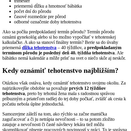
trimester
priemernú dĺžku a hmotnosť bábätka
počet dní do pôrodu
časové rozmedzie pre pôrod
odborné označenie doby tehotenstva
Ako sa počíta predpokladaný termín pôrodu? Termín pôrodu
oznámi gynekológ alebo si ho možno vypočítať v tehotenskej
kalkulačke. A ako sa stanoví finálny termín? Berie sa do úvahy
priemerná
dĺžka tehotenstva
– 40 týždňov, a
predpokladaným
termínom pôrodu je posledný deň 40. týždňa tehotenstva
. Ale
bábätko nemá kalendár a môže prísť na svet o niečo skôr aj neskôr.
Kedy oznámiť tehotenstvo najbližším?
Otázkou však ostáva, kedy oznámiť tehotenstvo svojmu okoliu. Za
najrizikovejšie obdobie sa považuje
prvých 12 týždňov
tehotenstva
, preto by tehotná žena mala s radostnou správou
príbuzným a priateľom radšej do tej doby počkať, zvlášť ak cesta k
počatiu nebola úplne jednoduchá.
Samozrejme záleží na tom, ako rýchlo sa začne mamička
zaguľacovať a či ju netrápia nevoľnosti – to sa potom zložito
zatajuje a nevoľnosti či časté návštevy lekára tiež môžu
skomplikovať plnenie pracovných povinností v práci. To je správna