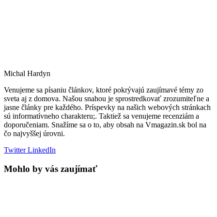
Michal Hardyn
Venujeme sa písaniu článkov, ktoré pokrývajú zaujímavé témy zo
sveta aj z domova. Našou snahou je sprostredkovať zrozumiteľne a
jasne články pre každého. Príspevky na našich webových stránkach
sú informatívneho charakteru;. Taktiež sa venujeme recenziám a
doporučeniam. Snažíme sa o to, aby obsah na Vmagazin.sk bol na
čo najvyššej úrovni.
Twitter
LinkedIn
Mohlo by vás zaujímať