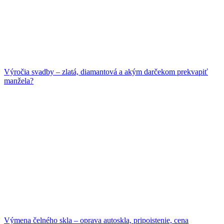
Výročia svadby – zlatá, diamantová a akým darčekom prekvapiť
manžela?
Výmena čelného skla – oprava autoskla, pripoistenie, cena