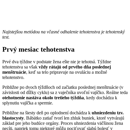
Najistejšou metódou na včasné odhalenie tehotenstva je tehotenský
test.
Prvý mesiac tehotenstva
Prvé dva týždne v podstate žena ešte nie je tehotná. Týždne
tehotenstva sa však
vždy rátajú od prvého dňa poslednej
menštruácie
, keď sa telo pripravuje na ovuláciu a možné
tehotenstvo.
Približne po dvoch týždňoch od začiatku poslednej menštruácie (v
závislosti od dĺžky cyklu) sa z vaječníka uvoľní vajíčko. Reálne teda
otehotnenie nastáva okolo tretieho týždňa
, kedy dochádza k
splynutiu vajíčka a spermie.
Približne na šiesty deň po oplodnení dochádza k
uhniezdeniu tzv.
blastocysty
. Bábätko zatiaľ tvorí len zhluk buniek, ktoré vytvárajú
základ pre jeho budúce orgány. Proces uhniezdenia väčšinou žena
necíti, napriek tomu niektoré môžu pociťovať slabú bolesť v