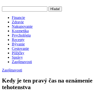
Hľadať
Financie
Zdravie
Nakupovanie
Kozmetika
Psychológia
Recepty
Bývanie
Cestovanie
Pôžičky
Správy
Zaujímavosti
Zaujímavosti
Kedy je ten pravý čas na oznámenie
tehotenstva