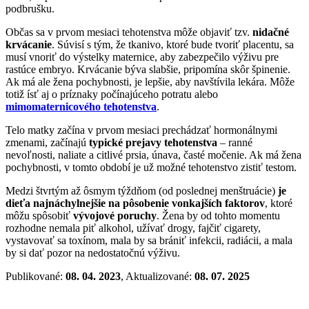
podbrušku.
Občas sa v prvom mesiaci tehotenstva môže objaviť tzv.
nidačné
krvácanie
. Súvisí s tým, že tkanivo, ktoré bude tvoriť placentu, sa
musí vnoriť do výstelky maternice, aby zabezpečilo výživu pre
rastúce embryo. Krvácanie býva slabšie, pripomína skôr špinenie.
Ak má ale žena pochybnosti, je lepšie, aby navštívila lekára. Môže
totiž ísť aj o príznaky počínajúceho potratu alebo
mimomaternicového tehotenstva
.
Telo matky začína v prvom mesiaci prechádzať hormonálnymi
zmenami, začínajú
typické prejavy tehotenstva
– ranné
nevoľnosti, naliate a citlivé prsia, únava, časté močenie. Ak má žena
pochybnosti, v tomto období je už možné tehotenstvo zistiť testom.
Medzi štvrtým až ôsmym týždňom (od poslednej menštruácie)
je
dieťa najnáchylnejšie na pôsobenie vonkajších faktorov
, ktoré
môžu spôsobiť
vývojové poruchy
. Žena by od tohto momentu
rozhodne nemala piť alkohol, užívať drogy, fajčiť cigarety,
vystavovať sa toxínom, mala by sa brániť infekcii, radiácii, a mala
by si dať pozor na nedostatočnú výživu.
Publikované:
08. 04. 2023
, Aktualizované:
08. 07. 2025