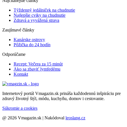
Najčítanejšie články
Týždenný jedálniček na chudnutie
Najlepšie cviky na chudnutie
Zdravá a vyvážená strava
Zaujímavé články
Kanárske ostrovy
Pôžička do 24 hodín
Odporúčame
Recept: Večera za 15 minút
Ako sa zbaviť lymfedému
Kontakt
Internetový portál Vmagazin.sk prináša každodennú inšpiráciu pre
zdravý životný štýl, módu, kuchyňu, domov i cestovanie.
Súkromie a cookies
@ 2026 Vmagazin.sk | Nakódoval
leoslang.cz