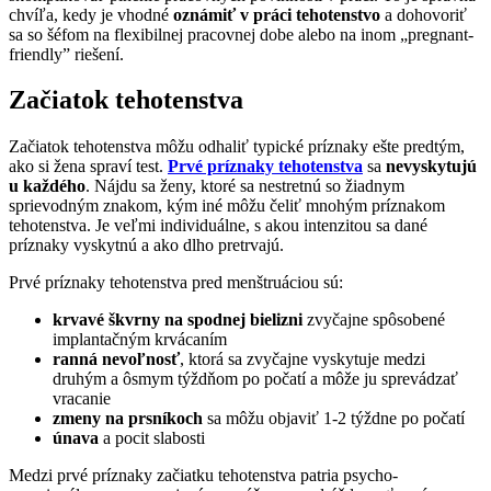
chvíľa, kedy je vhodné
oznámiť v práci tehotenstvo
a dohovoriť
sa so šéfom na flexibilnej pracovnej dobe alebo na inom „pregnant-
friendly” riešení.
Začiatok tehotenstva
Začiatok tehotenstva môžu odhaliť typické príznaky ešte predtým,
ako si žena spraví test.
Prvé príznaky tehotenstva
sa
nevyskytujú
u každého
. Nájdu sa ženy, ktoré sa nestretnú so žiadnym
sprievodným znakom, kým iné môžu čeliť mnohým príznakom
tehotenstva. Je veľmi individuálne, s akou intenzitou sa dané
príznaky vyskytnú a ako dlho pretrvajú.
Prvé príznaky tehotenstva pred menštruáciou sú:
krvavé škvrny na spodnej bielizni
zvyčajne spôsobené
implantačným krvácaním
ranná nevoľnosť
, ktorá sa zvyčajne vyskytuje medzi
druhým a ôsmym týždňom po počatí a môže ju sprevádzať
vracanie
zmeny na prsníkoch
sa môžu objaviť 1-2 týždne po počatí
únava
a pocit slabosti
Medzi prvé príznaky začiatku tehotenstva patria psycho-