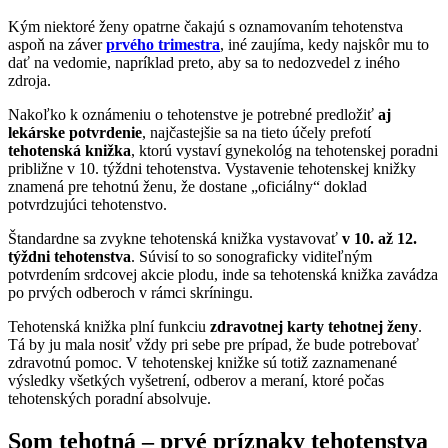
Kým niektoré ženy opatrne čakajú s oznamovaním tehotenstva
aspoň na záver
prvého trimestra
, iné zaujíma, kedy najskôr mu to
dať na vedomie, napríklad preto, aby sa to nedozvedel z iného
zdroja.
Nakoľko k oznámeniu o tehotenstve je potrebné predložiť
aj
lekárske potvrdenie
, najčastejšie sa na tieto účely prefotí
tehotenská knižka
, ktorú vystaví gynekológ na tehotenskej poradni
približne v 10. týždni tehotenstva. Vystavenie tehotenskej knižky
znamená pre tehotnú ženu, že dostane „oficiálny“ doklad
potvrdzujúci tehotenstvo.
Štandardne sa zvykne tehotenská knižka vystavovať
v 10. až 12.
týždni tehotenstva
. Súvisí to so sonograficky viditeľným
potvrdením srdcovej akcie plodu, inde sa tehotenská knižka zavádza
po prvých odberoch v rámci skríningu.
Tehotenská knižka plní funkciu
zdravotnej karty tehotnej ženy
.
Tá by ju mala nosiť vždy pri sebe pre prípad, že bude potrebovať
zdravotnú pomoc. V tehotenskej knižke sú totiž zaznamenané
výsledky všetkých vyšetrení, odberov a meraní, ktoré počas
tehotenských poradní absolvuje.
Som tehotná – prvé príznaky tehotenstva