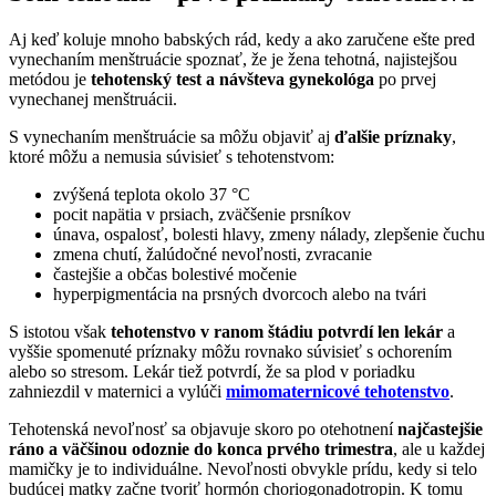
Aj keď koluje mnoho babských rád, kedy a ako zaručene ešte pred
vynechaním menštruácie spoznať, že je žena tehotná, najistejšou
metódou je
tehotenský test a návšteva gynekológa
po prvej
vynechanej menštruácii.
S vynechaním menštruácie sa môžu objaviť aj
ďalšie príznaky
,
ktoré môžu a nemusia súvisieť s tehotenstvom:
zvýšená teplota okolo 37 °C
pocit napätia v prsiach, zväčšenie prsníkov
únava, ospalosť, bolesti hlavy, zmeny nálady, zlepšenie čuchu
zmena chutí, žalúdočné nevoľnosti, zvracanie
častejšie a občas bolestivé močenie
hyperpigmentácia na prsných dvorcoch alebo na tvári
S istotou však
tehotenstvo v ranom štádiu potvrdí len lekár
a
vyššie spomenuté príznaky môžu rovnako súvisieť s ochorením
alebo so stresom. Lekár tiež potvrdí, že sa plod v poriadku
zahniezdil v maternici a vylúči
mimomaternicové tehotenstvo
.
Tehotenská nevoľnosť sa objavuje skoro po otehotnení
najčastejšie
ráno a väčšinou odoznie do konca prvého trimestra
, ale u každej
mamičky je to individuálne. Nevoľnosti obvykle prídu, kedy si telo
budúcej matky začne tvoriť hormón choriogonadotropin. K tomu