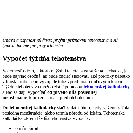
Únava a ospalosť sú často prvými príznakmi tehotenstva a sú
typické hlavne pre prvý trimester.
Výpočet týždňa tehotenstva
Vedomosť o tom, v ktorom týždni tehotenstva sa žena nachádza, jej
bude najviac osožná, ak bude chcieť sledovať, aké pokroky bábätko
v brušku robí. Jeho vývoj ide totiž vpred priam míľovými krokmi.
Týždne tehotenstva možno zistiť pomocou
tehotenskej kalkulačky
alebo sa dajú vypočítať
od prvého dňa poslednej
menštruácie
, ktorú žena mala pred otehotnením.
Do
tehotenskej kalkulačky
stačí zadať dátum, kedy sa žene začala
posledná menštruácia, alebo termín pôrodu od lekára. Tehotenská
kalkulačka okrem týždňa tehotenstva vypočíta:
termín pôrodu