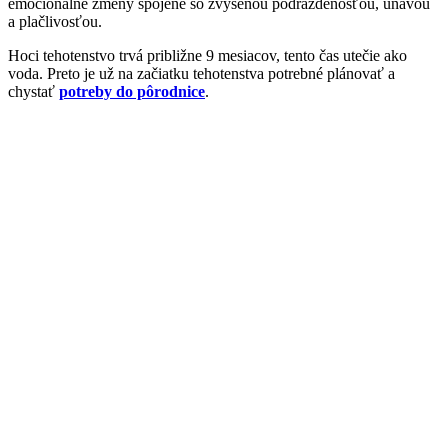
emocionálne zmeny spojené so zvýšenou podráždenosťou, únavou
a plačlivosťou.
Hoci tehotenstvo trvá približne 9 mesiacov, tento čas utečie ako
voda. Preto je už na začiatku tehotenstva potrebné plánovať a
chystať
potreby do pôrodnice
.