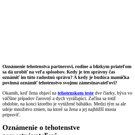
Oznámenie tehotenstva partnerovi, rodine a blízkym priateľom
sa dá urobiť na veľa spôsobov. Kedy je ten správny čas
oznámiť im túto radostnú správu? A kedy je budúca mamička
povinná oznámiť tehotenstvo svojmu zámestnavateľovi?
Okamih, keď žena objaví na
tehotenskom teste
dve čiarky, býva vo
väčšine prípadov čarovný a dych vyrážajúci. Začína sa totiž
obdobie, na konci ktorého je vytúžené bábätko. Medzi tým sa ale
udeje množstvo zmien, na ktoré sa žena a jej najbližší musia
pripraviť.
Oznámenie o tehotenstve