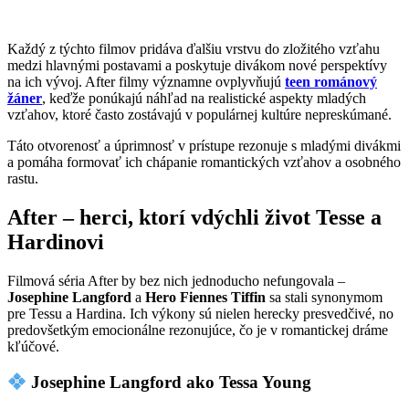
Každý z týchto filmov pridáva ďalšiu vrstvu do zložitého vzťahu
medzi hlavnými postavami a poskytuje divákom nové perspektívy
na ich vývoj. After filmy významne ovplyvňujú
teen románový
žáner
, keďže ponúkajú náhľad na realistické aspekty mladých
vzťahov, ktoré často zostávajú v populárnej kultúre nepreskúmané.
Táto otvorenosť a úprimnosť v prístupe rezonuje s mladými divákmi
a pomáha formovať ich chápanie romantických vzťahov a osobného
rastu.
After – herci, ktorí vdýchli život Tesse a
Hardinovi
Filmová séria After by bez nich jednoducho nefungovala –
Josephine Langford
a
Hero Fiennes Tiffin
sa stali synonymom
pre Tessu a Hardina. Ich výkony sú nielen herecky presvedčivé, no
predovšetkým emocionálne rezonujúce, čo je v romantickej dráme
kľúčové.
Josephine Langford ako Tessa Young