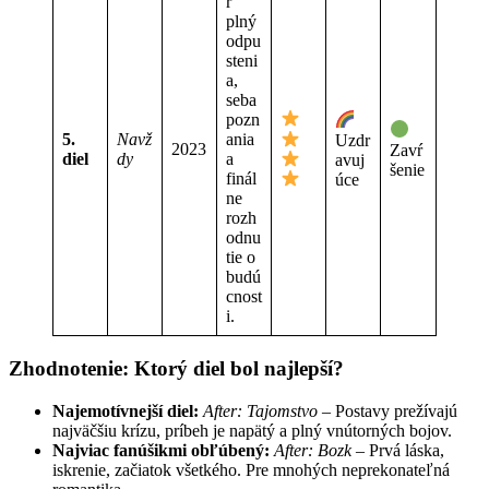
r
plný
odpu
steni
a,
seba
pozn
5.
Navž
ania
Uzdr
2023
Zavŕ
diel
dy
a
avuj
šenie
finál
úce
ne
rozh
odnu
tie o
budú
cnost
i.
Zhodnotenie: Ktorý diel bol najlepší?
Najemotívnejší diel:
After: Tajomstvo
– Postavy prežívajú
najväčšiu krízu, príbeh je napätý a plný vnútorných bojov.
Najviac fanúšikmi obľúbený:
After: Bozk
– Prvá láska,
iskrenie, začiatok všetkého. Pre mnohých neprekonateľná