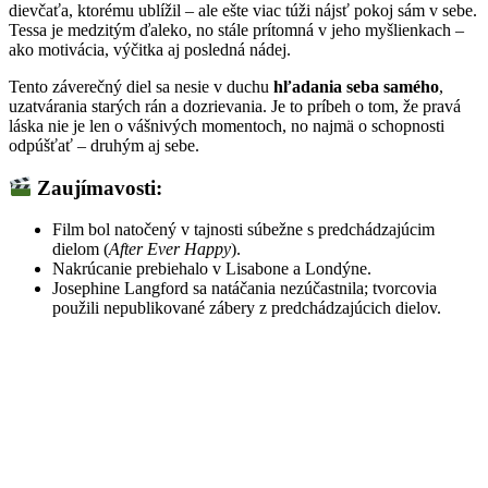
dievčaťa, ktorému ublížil – ale ešte viac túži nájsť pokoj sám v sebe.
Tessa je medzitým ďaleko, no stále prítomná v jeho myšlienkach –
ako motivácia, výčitka aj posledná nádej.
Tento záverečný diel sa nesie v duchu
hľadania seba samého
,
uzatvárania starých rán a dozrievania. Je to príbeh o tom, že pravá
láska nie je len o vášnivých momentoch, no najmä o schopnosti
odpúšťať – druhým aj sebe.
Zaujímavosti:
Film bol natočený v tajnosti súbežne s predchádzajúcim
dielom (
After Ever Happy
).
Nakrúcanie prebiehalo v Lisabone a Londýne.
Josephine Langford sa natáčania nezúčastnila; tvorcovia
použili nepublikované zábery z predchádzajúcich dielov.