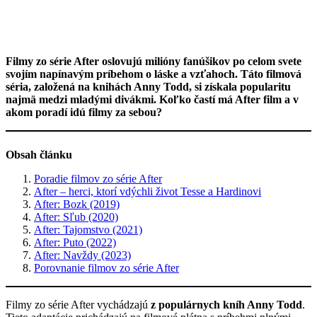
Filmy zo série After oslovujú milióny fanúšikov po celom svete
svojím napínavým príbehom o láske a vzťahoch. Táto filmová
séria, založená na knihách Anny Todd, si získala popularitu
najmä medzi mladými divákmi. Koľko častí má After film a v
akom poradí idú filmy za sebou?
Obsah článku
Poradie filmov zo série After
After – herci, ktorí vdýchli život Tesse a Hardinovi
After: Bozk (2019)
After: Sľub (2020)
After: Tajomstvo (2021)
After: Puto (2022)
After: Navždy (2023)
Porovnanie filmov zo série After
Filmy zo série After vychádzajú
z populárnych kníh Anny Todd
.