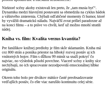
Niektoré scény akoby existovali len preto, že „tam musia byť“.
Dynamika medzi hlavnými postavami sa obmedzila na cyklus hádok
a vášnivého zmierenia. Chýbali odľahčené momenty či humor, ktoré
by vyvážili dramatickú náladu. Najväčší zvrat prišiel paradoxne až
na konci filmu – a to práve vo chvíli, keď už možno mnohí stratili
nádej.
Kniha vs. film: Kvalita verzus kvantita?
Pre fanúšikov knižnej predlohy je film skôr sklamaním. Kniha má
cez 800 strán a ponúka priestor na hlboký rozvoj postáv aj ich
vnútorných bojov. Film s dĺžkou 99 minút sa snaží pokryť čo
najviac, no výsledok pôsobí povrchne. Viaceré scény z knihy síce
nechýbajú, no ich spracovanie nezodpovedá emocionálnej hĺbke
originálu.
Okrem toho bolo pre divákov mätúce časté preobsadzovanie
vedľajších postáv, čo ešte viac narušilo kontinuitu celej série.