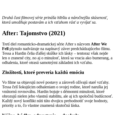
Druhá čast filmovej série prináša hlbšiu a náročnejšiu skúsenosť,
ktorá umožňuje postavám a ich vzťahom rásť a vyvíjať sa.
After: Tajomstvo (2021)
Tretí diel romanticko-dramatickej série After s názvom
After We
Fell
plynulo nadväzuje na napínavý záver predchádzajúceho filmu.
Tessa a Hardin čelia ďalšej skúške ich lásky – tentoraz však nejde
len o zranené city, no aj o minulosť, ktorá sa vracia ako bumerang, a
odhalenia, ktoré otrasú samotnými základmi ich vzťahu.
Zložitosti, ktoré preveria každú emóciu
Vo filme sa objavujú nové postavy a zároveň ožívajú staré vzťahy.
Tessa čelí šokujúcim odhaleniam o svojej rodine, ktoré narušia jej
vnútornú rovnováhu. Hardin bojuje s démonmi minulosti, ktoré
ohrozujú nielen jeho vlastnú stabilitu, ale aj ich spoločnú budúcnosť.
Každý nový konflikt núti túto dvojicu prehodnotiť svoje hodnoty,
priority a to, čo vlastne znamená skutočná láska.