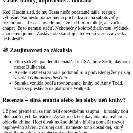
Vášne, hádky, odpustenie… dookola
Keď Hardin zistí, že mu Tessa niečo podstatné tajila, reaguje
výbušne. Namiesto porozumenia prichádza snaha sabotovať jej
rozhodnutia. Tessa si uvedomuje, že ju Hardin miluje, ale začína
chápať, že to nemusí stačiť. Nekonečný kolotoč žiarlivosti, výčitiek
a zmierení ju ničí. Zostáva otázka: stojí ich divoká vášeň za všetky
tie bolesti?
Zaujímavosti zo zákulisia
Film sa kvôli pandémii nenatáčal v USA, no v Sofii, hlavnom
meste Bulharska.
Arielle Kebbel si zahrala podobnú rolu podvedenej ženy už aj
v seriáli
Gilmorova dievčatá
.
Snímka vznikla podľa rovnomennej knihy od Anny Todd,
ktorá sa preslávila na platforme Wattpad.
Recenzia – silná emócia alebo len slabý tieň knihy?
Už pred premiérou sa film tešil obrovskému záujmu – kinosály boli
plné nadšených fanúšičiek. Avšak medzi očakávaniami a realitou sa
objavila trhlina. Hoci divák možno dúfal v hlbší a pomalší rozvoj
napínavého záveru z druhej časti, namiesto toho dostal dej, ktorý
pôsobil uponáhľane a miestami nedokončene.