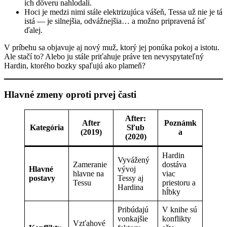
ich dôveru nahlodali.
Hoci je medzi nimi stále elektrizujúca vášeň, Tessa už nie je tá
istá — je silnejšia, odvážnejšia… a možno pripravená ísť
ďalej.
V príbehu sa objavuje aj nový muž, ktorý jej ponúka pokoj a istotu.
Ale stačí to? Alebo ju stále priťahuje práve ten nevyspytateľný
Hardin, ktorého bozky spaľujú ako plameň?
Hlavné zmeny oproti prvej časti
After:
After
Poznámk
Kategória
Sľub
(2019)
a
(2020)
Hardin
Vyvážený
Zameranie
dostáva
Hlavné
vývoj
hlavne na
viac
postavy
Tessy aj
Tessu
priestoru a
Hardina
hĺbky
Pribúdajú
V knihe sú
vonkajšie
konflikty
Vzťahové