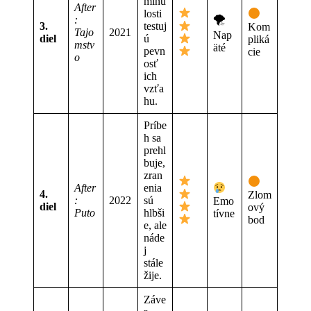
minu
After
losti
🌪
:
3.
testuj
Kom
Tajo
2021
Nap
diel
ú
pliká
mstv
äté
pevn
cie
o
osť
ich
vzťa
hu.
Príbe
h sa
prehl
buje,
zran
After
enia
4.
Zlom
:
2022
sú
Emo
diel
ový
Puto
hlbši
tívne
bod
e, ale
náde
j
stále
žije.
Záve