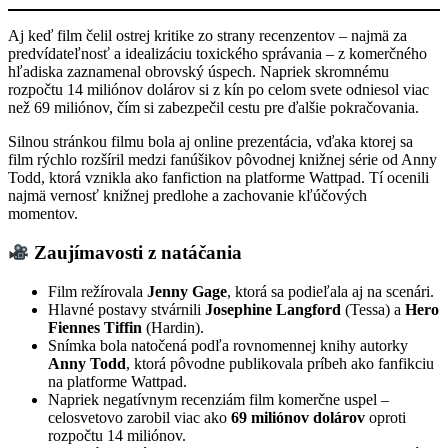
Aj keď film čelil ostrej kritike zo strany recenzentov – najmä za
predvídateľnosť a idealizáciu toxického správania – z komerčného
hľadiska zaznamenal obrovský úspech. Napriek skromnému
rozpočtu 14 miliónov dolárov si z kín po celom svete odniesol viac
než 69 miliónov, čím si zabezpečil cestu pre ďalšie pokračovania.
Silnou stránkou filmu bola aj online prezentácia, vďaka ktorej sa
film rýchlo rozšíril medzi fanúšikov pôvodnej knižnej série od Anny
Todd, ktorá vznikla ako fanfiction na platforme Wattpad. Tí ocenili
najmä vernosť knižnej predlohe a zachovanie kľúčových
momentov.
Zaujímavosti z natáčania
Film režírovala
Jenny Gage
, ktorá sa podieľala aj na scenári.
Hlavné postavy stvárnili
Josephine Langford
(Tessa) a
Hero
Fiennes Tiffin
(Hardin).
Snímka bola natočená podľa rovnomennej knihy autorky
Anny Todd
, ktorá pôvodne publikovala príbeh ako fanfikciu
na platforme Wattpad.
Napriek negatívnym recenziám film komerčne uspel –
celosvetovo zarobil viac ako
69 miliónov dolárov
oproti
rozpočtu 14 miliónov.