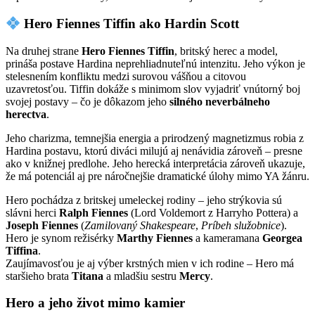
Hero Fiennes Tiffin ako Hardin Scott
Na druhej strane
Hero Fiennes Tiffin
, britský herec a model,
prináša postave Hardina neprehliadnuteľnú intenzitu. Jeho výkon je
stelesnením konfliktu medzi surovou vášňou a citovou
uzavretosťou. Tiffin dokáže s minimom slov vyjadriť vnútorný boj
svojej postavy – čo je dôkazom jeho
silného neverbálneho
herectva
.
Jeho charizma, temnejšia energia a prirodzený magnetizmus robia z
Hardina postavu, ktorú diváci milujú aj nenávidia zároveň – presne
ako v knižnej predlohe. Jeho herecká interpretácia zároveň ukazuje,
že má potenciál aj pre náročnejšie dramatické úlohy mimo YA žánru.
Hero pochádza z britskej umeleckej rodiny – jeho strýkovia sú
slávni herci
Ralph Fiennes
(Lord Voldemort z Harryho Pottera) a
Joseph Fiennes
(
Zamilovaný Shakespeare
,
Príbeh služobnice
).
Hero je synom režisérky
Marthy Fiennes
a kameramana
Georgea
Tiffina
.
Zaujímavosťou je aj výber krstných mien v ich rodine – Hero má
staršieho brata
Titana
a mladšiu sestru
Mercy
.
Hero a jeho život mimo kamier