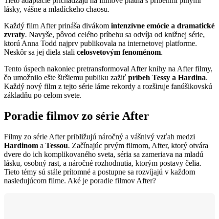
Tieto adaptácie prichádzajú na filmové plátna s príbehmi plnými
lásky, vášne a mladíckeho chaosu.
Každý film After prináša divákom
intenzívne emócie a dramatické
zvraty
. Navyše, pôvod celého príbehu sa odvíja od knižnej série,
ktorú Anna Todd najprv publikovala na internetovej platforme.
Neskôr sa jej diela stali
celosvetovým fenoménom
.
Tento úspech nakoniec pretransformoval After knihy na After filmy,
čo umožnilo ešte širšiemu publiku zažiť
príbeh Tessy a Hardina
.
Každý nový film z tejto série láme rekordy a rozširuje fanúšikovskú
základňu po celom svete.
Poradie filmov zo série After
Filmy zo série After približujú náročný a vášnivý vzťah medzi
Hardinom
a
Tessou
. Začínajúc prvým filmom, After, ktorý otvára
dvere do ich komplikovaného sveta, séria sa zameriava na mladú
lásku, osobný rast, a náročné rozhodnutia, ktorým postavy čelia.
Tieto témy sú stále prítomné a postupne sa rozvíjajú v každom
nasledujúcom filme. Aké je poradie filmov After?