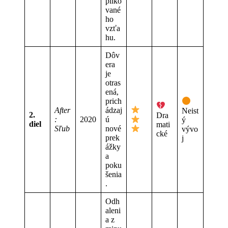
pliko
vané
ho
vzťa
hu.
Dôv
era
je
otras
ená,
prich
After
ádzaj
Neist
2.
Dra
:
2020
ú
ý
diel
mati
Sľub
nové
vývo
cké
prek
j
ážky
a
poku
šenia
.
Odh
aleni
a z