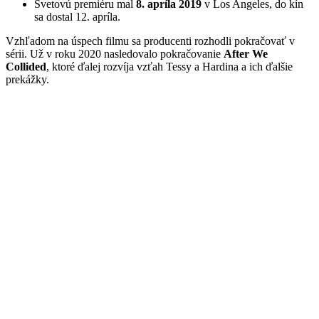
Svetovú premiéru mal
8. apríla 2019
v Los Angeles, do kín
sa dostal 12. apríla.
Vzhľadom na úspech filmu sa producenti rozhodli pokračovať v
sérii. Už v roku 2020 nasledovalo pokračovanie
After We
Collided
, ktoré ďalej rozvíja vzťah Tessy a Hardina a ich ďalšie
prekážky.