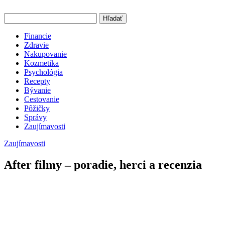
Hľadať
Financie
Zdravie
Nakupovanie
Kozmetika
Psychológia
Recepty
Bývanie
Cestovanie
Pôžičky
Správy
Zaujímavosti
Zaujímavosti
After filmy – poradie, herci a recenzia