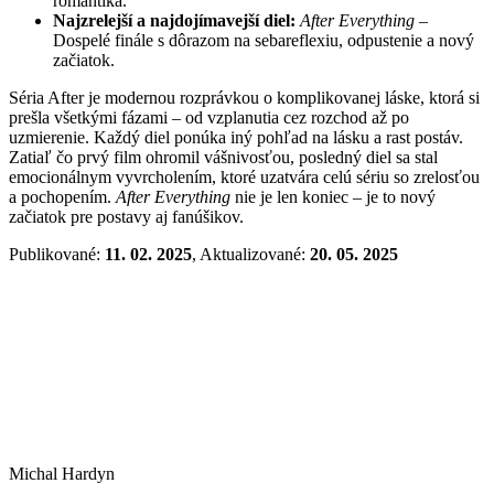
romantika.
Najzrelejší a najdojímavejší diel:
After Everything
–
Dospelé finále s dôrazom na sebareflexiu, odpustenie a nový
začiatok.
Séria After je modernou rozprávkou o komplikovanej láske, ktorá si
prešla všetkými fázami – od vzplanutia cez rozchod až po
uzmierenie. Každý diel ponúka iný pohľad na lásku a rast postáv.
Zatiaľ čo prvý film ohromil vášnivosťou, posledný diel sa stal
emocionálnym vyvrcholením, ktoré uzatvára celú sériu so zrelosťou
a pochopením.
After Everything
nie je len koniec – je to nový
začiatok pre postavy aj fanúšikov.
Publikované:
11. 02. 2025
, Aktualizované:
20. 05. 2025
Michal Hardyn