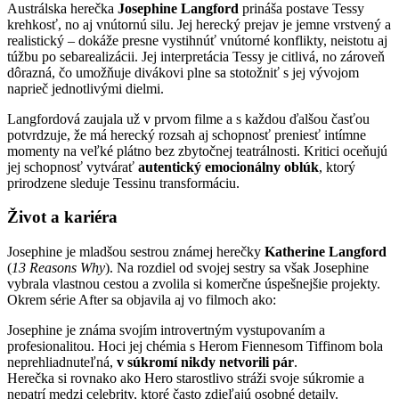
Austrálska herečka
Josephine Langford
prináša postave Tessy
krehkosť, no aj vnútornú silu. Jej herecký prejav je jemne vrstvený a
realistický – dokáže presne vystihnúť vnútorné konflikty, neistotu aj
túžbu po sebarealizácii. Jej interpretácia Tessy je citlivá, no zároveň
dôrazná, čo umožňuje divákovi plne sa stotožniť s jej vývojom
naprieč jednotlivými dielmi.
Langfordová zaujala už v prvom filme a s každou ďalšou časťou
potvrdzuje, že má herecký rozsah aj schopnosť preniesť intímne
momenty na veľké plátno bez zbytočnej teatrálnosti. Kritici oceňujú
jej schopnosť vytvárať
autentický emocionálny oblúk
, ktorý
prirodzene sleduje Tessinu transformáciu.
Život a kariéra
Josephine je mladšou sestrou známej herečky
Katherine Langford
(
13 Reasons Why
). Na rozdiel od svojej sestry sa však Josephine
vybrala vlastnou cestou a zvolila si komerčne úspešnejšie projekty.
Okrem série After sa objavila aj vo filmoch ako:
Josephine je známa svojím introvertným vystupovaním a
profesionalitou. Hoci jej chémia s Herom Fiennesom Tiffinom bola
neprehliadnuteľná,
v súkromí nikdy netvorili pár
.
Herečka si rovnako ako Hero starostlivo stráži svoje súkromie a
nepatrí medzi celebrity, ktoré často zdieľajú osobné detaily.