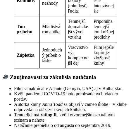
Konflikty
faktory
ešte
nezhody
(minulosť,
intenzívnej
ľudia)
šie
Temnejší,
Pripomína
Tón
Mladistvá
dramaticke
temnejší
príbehu
romantika
jší vývoj
tón knižnej
vzťahu
predlohy
Viacvrstvo
Film lepšie
Jednoduch
vý,
kopíruje
Zápletka
ý príbeh o
komplexne
zložitosť
láske
jší dej
knihy
Zaujímavosti zo zákulisia natáčania
Film sa nakrúcal v Atlante (Georgia, USA) aj v Bulharsku.
Kvôli pandémii COVID-19 bolo preobsadených viacero
postáv.
Autorka knihy
Anna Todd
sa objaví v cameo úlohe – v klube
odpovedá na otázky o svojich knihách.
Tento diel má
rating R
, kvôli otvorenejším sexuálnym
scénam a nahote.
Natáčanie prebiehalo od augusta do septembra 2019.