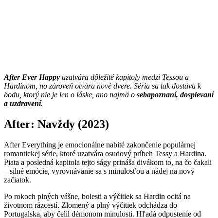
After Ever Happy
uzatvára dôležité kapitoly medzi Tessou a
Hardinom, no zároveň otvára nové dvere. Séria sa tak dostáva k
bodu, ktorý nie je len o láske, ano najmä o
sebapoznaní, dospievaní
a uzdravení
.
After: Navždy (2023)
After Everything je emocionálne nabité zakončenie populárnej
romantickej série, ktoré uzatvára osudový príbeh Tessy a Hardina.
Piata a posledná kapitola tejto ságy prináša divákom to, na čo čakali
– silné emócie, vyrovnávanie sa s minulosťou a nádej na nový
začiatok.
Po rokoch plných vášne, bolesti a výčitiek sa Hardin ocitá na
životnom rázcestí. Zlomený a plný výčitiek odchádza do
Portugalska, aby čelil démonom minulosti. Hľadá odpustenie od