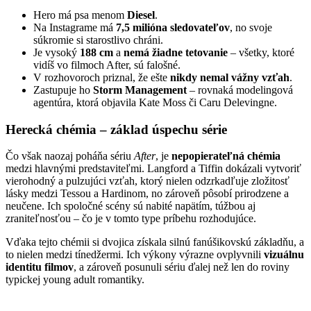
Hero má psa menom
Diesel
.
Na Instagrame má
7,5 milióna sledovateľov
, no svoje
súkromie si starostlivo chráni.
Je vysoký
188 cm
a
nemá žiadne tetovanie
– všetky, ktoré
vidíš vo filmoch After, sú falošné.
V rozhovoroch priznal, že ešte
nikdy nemal vážny vzťah
.
Zastupuje ho
Storm Management
– rovnaká modelingová
agentúra, ktorá objavila Kate Moss či Caru Delevingne.
Herecká chémia – základ úspechu série
Čo však naozaj poháňa sériu
After
, je
nepopierateľná chémia
medzi hlavnými predstaviteľmi. Langford a Tiffin dokázali vytvoriť
vierohodný a pulzujúci vzťah, ktorý nielen odzrkadľuje zložitosť
lásky medzi Tessou a Hardinom, no zároveň pôsobí prirodzene a
neučene. Ich spoločné scény sú nabité napätím, túžbou aj
zraniteľnosťou – čo je v tomto type príbehu rozhodujúce.
Vďaka tejto chémii si dvojica získala silnú fanúšikovskú základňu, a
to nielen medzi tínedžermi. Ich výkony výrazne ovplyvnili
vizuálnu
identitu filmov
, a zároveň posunuli sériu ďalej než len do roviny
typickej young adult romantiky.