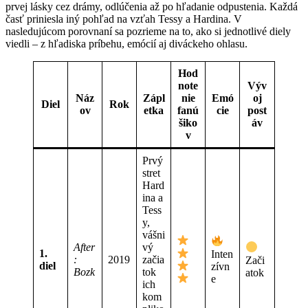
prvej lásky cez drámy, odlúčenia až po hľadanie odpustenia. Každá
časť priniesla iný pohľad na vzťah Tessy a Hardina. V
nasledujúcom porovnaní sa pozrieme na to, ako si jednotlivé diely
viedli – z hľadiska príbehu, emócií aj diváckeho ohlasu.
Hod
note
Výv
Náz
Zápl
nie
Emó
oj
Diel
Rok
ov
etka
fanú
cie
post
šiko
áv
v
Prvý
stret
Hard
ina a
Tess
y,
vášni
After
vý
1.
Inten
:
2019
začia
Zači
diel
zívn
Bozk
tok
atok
e
ich
kom