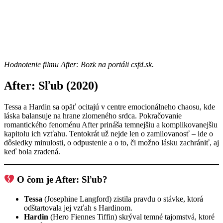
Hodnotenie filmu After: Bozk na portáli csfd.sk.
After: Sľub (2020)
Tessa a Hardin sa opäť ocitajú v centre emocionálneho chaosu, kde
láska balansuje na hrane zlomeného srdca. Pokračovanie
romantického fenoménu After prináša temnejšiu a komplikovanejšiu
kapitolu ich vzťahu. Tentokrát už nejde len o zamilovanosť – ide o
dôsledky minulosti, o odpustenie a o to, či možno lásku zachrániť, aj
keď bola zradená.
O čom je After: Sľub?
Tessa
(Josephine Langford) zistila pravdu o stávke, ktorá
odštartovala jej vzťah s Hardinom.
Hardin
(Hero Fiennes Tiffin) skrýval temné tajomstvá, ktoré