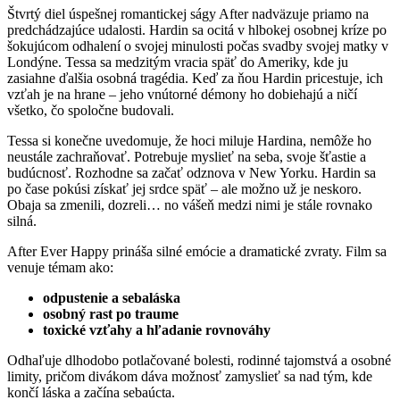
Štvrtý diel úspešnej romantickej ságy After nadväzuje priamo na
predchádzajúce udalosti. Hardin sa ocitá v hlbokej osobnej kríze po
šokujúcom odhalení o svojej minulosti počas svadby svojej matky v
Londýne. Tessa sa medzitým vracia späť do Ameriky, kde ju
zasiahne ďalšia osobná tragédia. Keď za ňou Hardin pricestuje, ich
vzťah je na hrane – jeho vnútorné démony ho dobiehajú a ničí
všetko, čo spoločne budovali.
Tessa si konečne uvedomuje, že hoci miluje Hardina, nemôže ho
neustále zachraňovať. Potrebuje myslieť na seba, svoje šťastie a
budúcnosť. Rozhodne sa začať odznova v New Yorku. Hardin sa
po čase pokúsi získať jej srdce späť – ale možno už je neskoro.
Obaja sa zmenili, dozreli… no vášeň medzi nimi je stále rovnako
silná.
After Ever Happy prináša silné emócie a dramatické zvraty. Film sa
venuje témam ako:
odpustenie a sebaláska
osobný rast po traume
toxické vzťahy a hľadanie rovnováhy
Odhaľuje dlhodobo potlačované bolesti, rodinné tajomstvá a osobné
limity, pričom divákom dáva možnosť zamyslieť sa nad tým, kde
končí láska a začína sebaúcta.