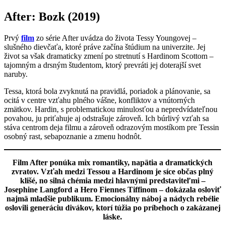
After: Bozk (2019)
Prvý
film
zo série After uvádza do života Tessy Youngovej –
slušného dievčaťa, ktoré práve začína štúdium na univerzite. Jej
život sa však dramaticky zmení po stretnutí s Hardinom Scottom –
tajomným a drsným študentom, ktorý prevráti jej doterajší svet
naruby.
Tessa, ktorá bola zvyknutá na pravidlá, poriadok a plánovanie, sa
ocitá v centre vzťahu plného vášne, konfliktov a vnútorných
zmätkov. Hardin, s problematickou minulosťou a nepredvídateľnou
povahou, ju priťahuje aj odstrašuje zároveň. Ich búrlivý vzťah sa
stáva centrom deja filmu a zároveň odrazovým mostíkom pre Tessin
osobný rast, sebapoznanie a zmenu hodnôt.
Film After ponúka mix romantiky, napätia a dramatických
zvratov. Vzťah medzi Tessou a Hardinom je síce občas plný
klišé, no silná chémia medzi hlavnými predstaviteľmi –
Josephine Langford a Hero Fiennes Tiffinom – dokázala osloviť
najmä mladšie publikum. Emocionálny náboj a nádych rebélie
oslovili generáciu divákov, ktorí túžia po príbehoch o zakázanej
láske.