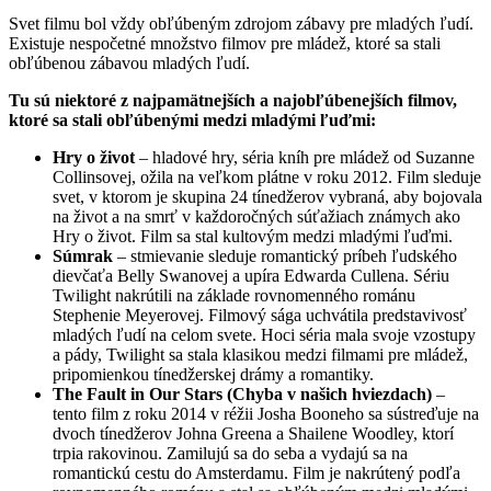
Svet filmu bol vždy obľúbeným zdrojom zábavy pre mladých ľudí.
Existuje nespočetné množstvo filmov pre mládež, ktoré sa stali
obľúbenou zábavou mladých ľudí.
Tu sú niektoré z najpamätnejších a najobľúbenejších filmov,
ktoré sa stali obľúbenými medzi mladými ľuďmi:
Hry o život
– hladové hry, séria kníh pre mládež od Suzanne
Collinsovej, ožila na veľkom plátne v roku 2012. Film sleduje
svet, v ktorom je skupina 24 tínedžerov vybraná, aby bojovala
na život a na smrť v každoročných súťažiach známych ako
Hry o život. Film sa stal kultovým medzi mladými ľuďmi.
Súmrak
– stmievanie sleduje romantický príbeh ľudského
dievčaťa Belly Swanovej a upíra Edwarda Cullena. Sériu
Twilight nakrútili na základe rovnomenného románu
Stephenie Meyerovej. Filmový sága uchvátila predstavivosť
mladých ľudí na celom svete. Hoci séria mala svoje vzostupy
a pády, Twilight sa stala klasikou medzi filmami pre mládež,
pripomienkou tínedžerskej drámy a romantiky.
The Fault in Our Stars (Chyba v našich hviezdach)
–
tento film z roku 2014 v réžii Josha Booneho sa sústreďuje na
dvoch tínedžerov Johna Greena a Shailene Woodley, ktorí
trpia rakovinou. Zamilujú sa do seba a vydajú sa na
romantickú cestu do Amsterdamu. Film je nakrútený podľa