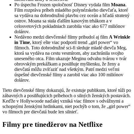
Po úspechu Frozen spoločnosť Disney vydala film
Moana
.
Film rozpráva príbeh mladého polynézskeho dievčaťa, ktoré
sa vydáva na dobrodružnú plavbu cez oceán a hľadá stratený
ostrov. Moana sa stala ďalším kasovým trhákom a v
celosvetových pokladniach zarobila viac ako 677 miliónov
dolárov.
Nedávno medzi dievčenské filmy pribudol aj film
A Wrinkle
in Time
, ktorý ešte viac podporil trend „girl power“ vo
filmoch. Toto dobrodružné sci-fi sleduje mladé dievča Meg,
ktorá sa vydáva na cestu vesmírom, aby zachránila svojho
uneseného otca. Film ukazuje Meginu odvahu tvárou v tvár
obrovským prekážkam a posilňuje myšlienku, že ženy a
dievčatá môžu zvíťaziť nad všetkým. Patrí medzi veľmi
úspešné dievčenské filmy a zarobil viac ako 100 miliónov
dolárov.
Tieto dievčenské filmy dokazujú, že existuje publikum, ktoré túži po
zábavných a posilňujúcich príbehoch o silných ženských postavách.
Keďže v Hollywoode naďalej vzniká viac filmov s odvážnymi a
schopnými ženskými hrdinkami, niet pochýb o tom, že „girl power“
vo filmoch pre dievčatá bude len silnieť.
Filmy pre tínedžerov na Netflixe