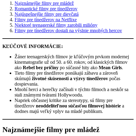
Najznámejšie filmy pre mládež
Romantické filmy pre tínedžerov
Najúspešnejšie filmy pre dievčatá
Filmy pre tínedžerov na Netflixe
Niektoré teenagerské filmy zarobili milióny
Filmy pre tínedžerov dostali na výslnie mnohých hercov
KĽÚČOVÉ INFORMÁCIE:
Žáner teenagerských filmov je kľúčovým prvkom modernej
kinematografie už od 50. a 60. rokov, od klasických filmov
ako
Rebel bez príčiny
po súčasné hity ako
Mean Girls
.
Tieto filmy pre tínedžerov ponúkajú zábavu a zároveň
skúmajú
životné skúsenosti a výzvy tínedžerov
počas
dospievania.
Mnohí herci a herečky začínali v týchto filmoch a neskôr sa
stali známymi tvárami Hollywoodu.
Napriek občasnej kritike za stereotypy, sú filmy pre
tínedžerov
neoddeliteľnou súčasťou filmovej histórie
a
dodnes majú veľký vplyv na mladé publikum.
Najznámejšie filmy pre mládež