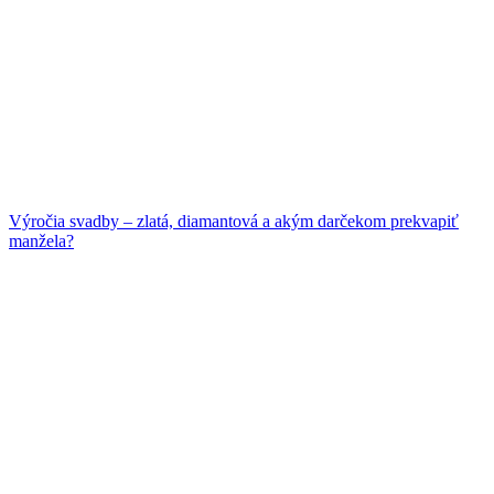
Výročia svadby – zlatá, diamantová a akým darčekom prekvapiť
manžela?