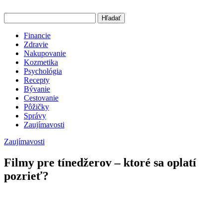
Hľadať
Financie
Zdravie
Nakupovanie
Kozmetika
Psychológia
Recepty
Bývanie
Cestovanie
Pôžičky
Správy
Zaujímavosti
Zaujímavosti
Filmy pre tínedžerov – ktoré sa oplatí
pozrieť?