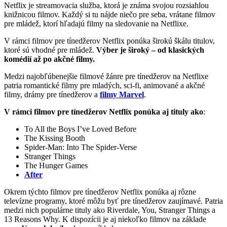
Netflix je streamovacia služba, ktorá je známa svojou rozsiahlou
knižnicou filmov. Každý si tu nájde niečo pre seba, vrátane filmov
pre mládež, ktorí hľadajú filmy na sledovanie na Netflixe.
V rámci filmov pre tínedžerov Netflix ponúka širokú škálu titulov,
ktoré sú vhodné pre mládež.
Výber je široký – od klasických
komédií až po akčné filmy.
Medzi najobľúbenejšie filmové žánre pre tínedžerov na Netflixe
patria romantické filmy pre mladých, sci-fi, animované a akčné
filmy, drámy pre tínedžerov a
filmy Marvel
.
V rámci filmov pre tínedžerov Netflix ponúka aj tituly
ako
:
To All the Boys I’ve Loved Before
The Kissing Booth
Spider-Man: Into The Spider-Verse
Stranger Things
The Hunger Games
After
Okrem týchto filmov pre tínedžerov Netflix ponúka aj rôzne
televízne programy, ktoré môžu byť pre tínedžerov zaujímavé. Patria
medzi nich populárne tituly ako Riverdale, You, Stranger Things a
13 Reasons Why. K dispozícii je aj niekoľko filmov na základe