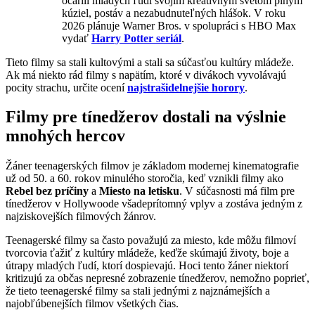
očarili mladých ľudí svojím kreatívnym svetom plným
kúziel, postáv a nezabudnuteľných hlášok. V roku
2026 plánuje Warner Bros. v spolupráci s HBO Max
vydať
Harry Potter seriál
.
Tieto filmy sa stali kultovými a stali sa súčasťou kultúry mládeže.
Ak má niekto rád filmy s napätím, ktoré v divákoch vyvolávajú
pocity strachu, určite ocení
najstrašidelnejšie horory
.
Filmy pre tínedžerov dostali na výslnie
mnohých hercov
Žáner teenagerských filmov je základom modernej kinematografie
už od 50. a 60. rokov minulého storočia, keď vznikli filmy ako
Rebel bez príčiny
a
Miesto na letisku
. V súčasnosti má film pre
tínedžerov v Hollywoode všadeprítomný vplyv a zostáva jedným z
najziskovejších filmových žánrov.
Teenagerské filmy sa často považujú za miesto, kde môžu filmoví
tvorcovia ťažiť z kultúry mládeže, keďže skúmajú životy, boje a
útrapy mladých ľudí, ktorí dospievajú. Hoci tento žáner niektorí
kritizujú za občas nepresné zobrazenie tínedžerov, nemožno poprieť,
že tieto teenagerské filmy sa stali jednými z najznámejších a
najobľúbenejších filmov všetkých čias.