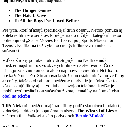
populárnych kníh
, ako napríklad:
The Hunger Games
The Hate U Give
To All the Boys I’ve Loved Before
Pre tých, ktorí hľadajú špecifickejší druh obsahu, Netflix ponúka aj
kolekcie filmov a seriálov, ktoré patria do určitých kategórií. Tie sa
pohybujú od „Scary Movies for Teens“ po „Sports Movies for
Teens“. Netflix má tiež výber ocenených filmov z minulosti a
súčasnosti.
Vďaka širokej ponuke titulov dostupných na Netflixe môžu
tínedžeri nájsť množstvo skvelých filmov na sledovanie. Či už
hľadajú zábavnú komédiu alebo napínavý akčný film, Netflix má
pre každého niečo. Streamovacia služba neustále pridáva nové filmy
a seriály, takže o obsah pre tínedžerov nikdy nie je núdza. Často
však sledujú filmy aj na Youtube na svojom telefóne. Keďže je
mobil neodmysliteľnou súčasťou života, nemal by na ňom chýbať
obal na telefón
.
TIP:
Niektorí tínedžeri majú radi filmy podľa skutočných udalostí;
v dnešných dňoch je populárna miniséria
The Wizard of Lies
o
známom finančníkovi a jeho podvodoch
Bernie Madoff
.