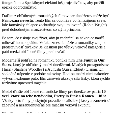
fotografiami a špeciálnymi efektmi inšpiruje divákov, aby prežili
epické dobrodružstvo.
Ďalším z obľúbených romatických filmov pre tínedžerov môže byť
Princezná nevesta
. Tento film sa odohráva vo fantazijnom svete,
kde farmársky chlapec zachraňuje svoju milovanú (Robin Wright)
pred dohodnutým manželstvom so zlým princom.
Po tom, čo riskuje svoj život, aby ju zachránil sa nakoniec naučí
milovať ho na oplátku. Vďaka zmesi fantázie a romantiky zaujme
predstavivosť divákov. Je klasikou pre všetky vekové kategórie a
patrí medzi obľúbené filmy pre dievčatá.
Modernejší pohľad na romantiku ponúka film
The Fault in Our
Stars
, ktorý je obľúbený medzi tínedžermi. Mladých protagonistov
Hazel (Shailene Woodley) a Augusta (Ansel Elgort) tu spája ich
spoločné trápenie v podobe rakoviny. Hoci sa medzi nimi nakoniec
vytvorí nezlomné puto, film zároveň ukazuje silu lásky, ktorá rýchlo
rozkvitne uprostred tragédie.
Medzi ďalšie obľúbené romantické filmy pre tínedžerov patria
10
vecí, ktoré na tebe nenávidím
,
Pretty in Pink
a
Romeo + Júlia
.
Všetky tieto filmy poskytujú pozadie idealistickej lásky a zároveň sú
zábavné a nezabudnuteľné pre mladšiu vekovú skupinu.