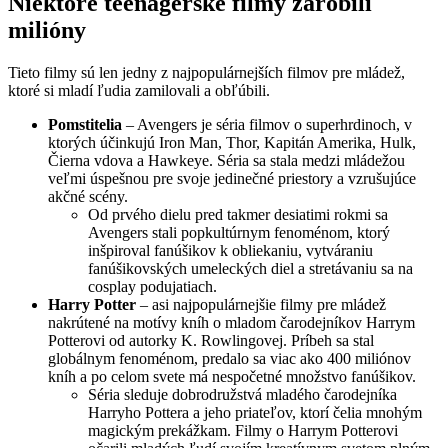
Niektoré teenagerské filmy zarobili
milióny
Tieto filmy sú len jedny z najpopulárnejších filmov pre mládež,
ktoré si mladí ľudia zamilovali a obľúbili.
Pomstitelia
– Avengers je séria filmov o superhrdinoch, v
ktorých účinkujú Iron Man, Thor, Kapitán Amerika, Hulk,
Čierna vdova a Hawkeye. Séria sa stala medzi mládežou
veľmi úspešnou pre svoje jedinečné priestory a vzrušujúce
akčné scény.
Od prvého dielu pred takmer desiatimi rokmi sa
Avengers stali popkultúrnym fenoménom, ktorý
inšpiroval fanúšikov k obliekaniu, vytváraniu
fanúšikovských umeleckých diel a stretávaniu sa na
cosplay podujatiach.
Harry Potter
– asi najpopulárnejšie filmy pre mládež
nakrútené na motívy kníh o mladom čarodejníkov Harrym
Potterovi od autorky K. Rowlingovej. Príbeh sa stal
globálnym fenoménom, predalo sa viac ako 400 miliónov
kníh a po celom svete má nespočetné množstvo fanúšikov.
Séria sleduje dobrodružstvá mladého čarodejníka
Harryho Pottera a jeho priateľov, ktorí čelia mnohým
magickým prekážkam. Filmy o Harrym Potterovi