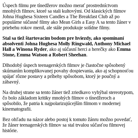
Úspech filmu pre tínedžerov možno merať prostredníctvom
mnohých filmov, ktoré sa stali kultovými. Od klasických filmov
Johna Hughesa Sixteen Candles a The Breakfast Club až po
populárne súčasné filmy ako Mean Girls a Easy A sa tento žáner v
priebehu rokov menil, ale stále produkuje solídne filmy.
Stal sa tiež štartovacím bodom pre hviezdy, ako spomínaní
absolventi Johna Hughesa Molly Ringwald, Anthony Michael
Hall a Winona Ryder
, ako aj súčasní herci a herečky ako
Emma
Stone, Emma Watson a Robert Sheehan
.
Dlhodobý úspech teenagerských filmov je čiastočne spôsobený
skúmaním komplikovanej povahy dospievania, ako aj schopnosťou
spájať rôzne postavy a príbehy spôsobom, ktorý je poučný a
zábavný.
Na druhej strane sa tento žáner tiež zriedkavo vyhýbal stereotypom,
čo bolo základom kritiky mnohých filmov o tínedžeroch a
spôsobilo, že patria k najpolarizujúcejším filmom v modernej
kinematografii.
Bez ohľadu na názor alebo postoj k tomuto žánru možno povedať,
že žáner teenagerských filmov sa stal trvalou súčasťou filmovej
histórie.