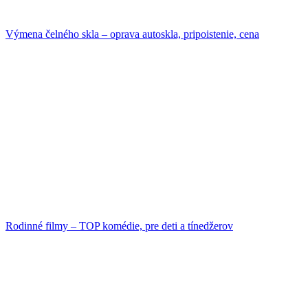
Výmena čelného skla – oprava autoskla, pripoistenie, cena
Rodinné filmy – TOP komédie, pre deti a tínedžerov