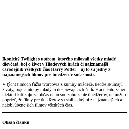
Ikonický Twilight s upírom, ktorého milovali všetky mladé
dievčatá, boj o život v Hladových hrách či najznámejší
čarodejník všetkých čias Harry Potter – aj to sú jedny z
najznámejších filmov pre tínedžerov súčasnosti.
V týcht filmoch ťažia tvorcovia z kultúry mládeže, keďže skúmajú
životy, boje a útrapy mladých dospievajúcich ľudí. Hoci tento žáner
niektorí kritizujú za občas nepresné zobrazenie tínedžerov, nemožno
poprieť, že filmy pre tínedžerov sa stali jednými z najznámejších a
najobľúbenejších filmov všetkých čias.
Obsah článku