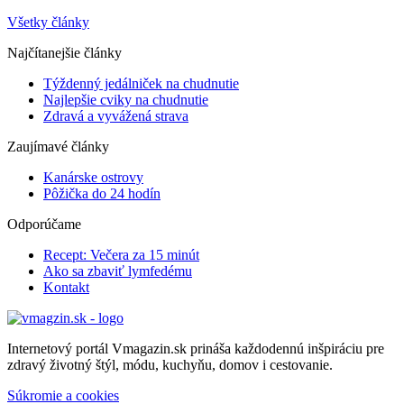
Všetky články
Najčítanejšie články
Týždenný jedálniček na chudnutie
Najlepšie cviky na chudnutie
Zdravá a vyvážená strava
Zaujímavé články
Kanárske ostrovy
Pôžička do 24 hodín
Odporúčame
Recept: Večera za 15 minút
Ako sa zbaviť lymfedému
Kontakt
Internetový portál Vmagazin.sk prináša každodennú inšpiráciu pre
zdravý životný štýl, módu, kuchyňu, domov i cestovanie.
Súkromie a cookies