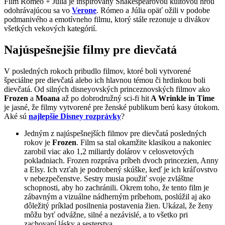
Film Romeo + Júlia je inšpirovaný Shakespearovou kultovou hrou
odohrávajúcou sa vo
Verone
. Rómeo a Júlia opäť ožili v podobe
podmanivého a emotívneho filmu, ktorý stále rezonuje u divákov
všetkých vekových kategórií.
Najúspešnejšie filmy pre dievčatá
V posledných rokoch pribudlo filmov, ktoré boli vytvorené
špeciálne pre dievčatá alebo ich hlavnou témou či hrdinkou boli
dievčatá. Od silných disneyovských princeznovských filmov ako
Frozen
a
Moana
až po dobrodružný sci-fi hit
A Wrinkle in Time
je jasné, že filmy vytvorené pre ženské publikum berú kasy útokom.
Aké sú
najlepšie Disney rozprávky
?
Jedným z najúspešnejších filmov pre dievčatá posledných
rokov je
Frozen
. Film sa stal okamžite klasikou a nakoniec
zarobil viac ako 1,2 miliardy dolárov v celosvetových
pokladniach. Frozen rozpráva príbeh dvoch princezien, Anny
a Elsy. Ich vzťah je podrobený skúške, keď je ich kráľovstvo
v nebezpečenstve. Sestry musia použiť svoje zvláštne
schopnosti, aby ho zachránili. Okrem toho, že tento film je
zábavným a vizuálne nádherným príbehom, poslúžil aj ako
dôležitý príklad posilnenia postavenia žien. Ukázal, že ženy
môžu byť odvážne, silné a nezávislé, a to všetko pri
zachovaní lásky a sesterstva.