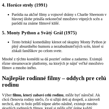
4. Horúce strely (1991)
Paródia na akčné filmy a vojnové drámy s Charlie Sheenom v
hlavnej úlohe prináša nekonečné množstvo vtipných scén a
paródií na známe filmové klišé.
5. Monty Python a Svätý Grál (1975)
Tento britský komediálny klenot od skupiny Monty Python je
plný absurdného humoru a nezabudnuteľných scén, ktoré si
získali fanúšikov po celom svete.
Mnohé z týchto komédii sa dá pozrieť online a zadarmo. Existujú
rôzne streamovacie platformy, na ktorých je nájsť veľké množstvo
filmov a mnoho iného.
Najlepšie rodinné filmy – oddych pre celú
rodinu
Výber
filmu, ktorý zabaví celú rodinu
, môže byť náročné. Ak
chcú členovia rodiny niečo, čo si užijú deti aj dospelí, a zároveň
nechcú, aby to bolo príliš trápne alebo násilné, existuje mnoho
skvelých rodinných filmov, ktoré si môže užiť úplne každý.