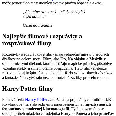
môže ponoriť do fantastických svetov plných napätia a akcie.
„Ak úplne zabudneš… nikdy nenájdeš
cestu domov.“
Cesta do Fantázie
Najlepšie filmové rozprávky a
rozprávkové filmy
Rozprávky a rozprávkové filmy majú jedinečné miesto v srdciach
divákov po celom svete. Filmy ako
Up
,
Na vlásku
a
Mrázik
sa
stali ikonickými dielami, ktoré prinášajú magické príbehy, pôsobivé
vizuálne efekty a silné morálne ponaučenia. Tieto filmy nielenže
zabavia, ale aj inšpirujú a ponúkajú únik do svetov plných zázrakov
a fantázie, čím vytvárajú nezabudnuteľné zážitky pre celú rodinu.
Harry Potter filmy
Filmová séria
Harry Potter
, založená na populárnych knihách J.K.
Rowlingovej, sa stala jedným z najúspešnejších a
najvplyvnejších
fenoménov v modernej kinematografii
. Týchto osem filmov
sleduje príbeh mladého čarodejníka Harryho Pottera a jeho priateľov