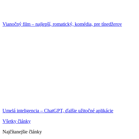
Vianočný film – najlepší, romatický, komédia, pre tínedžerov
Umelá inteligencia – ChatGPT, ďalšie užitočné aplikácie
Všetky články
Najčítanejšie články