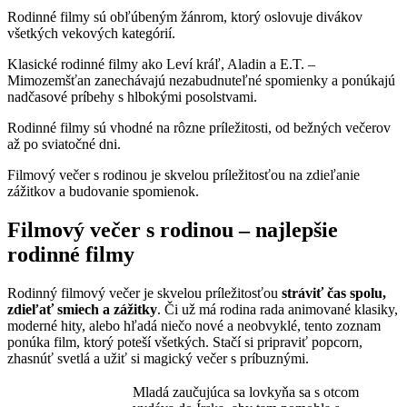
Rodinné filmy sú obľúbeným žánrom, ktorý oslovuje divákov
všetkých vekových kategórií.
Klasické rodinné filmy ako Leví kráľ, Aladin a E.T. –
Mimozemšťan zanechávajú nezabudnuteľné spomienky a ponúkajú
nadčasové príbehy s hlbokými posolstvami.
Rodinné filmy sú vhodné na rôzne príležitosti, od bežných večerov
až po sviatočné dni.
Filmový večer s rodinou je skvelou príležitosťou na zdieľanie
zážitkov a budovanie spomienok.
Filmový večer s rodinou – najlepšie
rodinné filmy
Rodinný filmový večer je skvelou príležitosťou
stráviť čas spolu,
zdieľať smiech a zážitky
. Či už má rodina rada animované klasiky,
moderné hity, alebo hľadá niečo nové a neobvyklé, tento zoznam
ponúka film, ktorý poteší všetkých. Stačí si pripraviť popcorn,
zhasnúť svetlá a užiť si magický večer s príbuznými.
Mladá zaučujúca sa lovkyňa sa s otcom