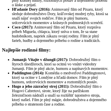
plný krásnej hudby, roztomilých postáv a dojemného príbehu
o láske a prijatí.
Hľadanie Dory (2016):
Animovaný film od Pixaru, ktorý
sleduje dobrodružstvo Dory, kráľovskej modrej ryby, ktorá sa
snaží nájsť svojich rodičov. Film je plný humoru,
srdcervúcich momentov a krásnych podmorských scenérií.
Coco (2017):
Animovaný film od Pixaru, ktorý rozpráva
príbeh Miguela, chlapca, ktorý sníva o tom, že sa stane
hudobníkom, napriek zákazu svojej rodiny. Film je plný
farieb, hudby a dojemného príbehu o rodine a tradíciách.
Najlepšie rodinné filmy:
Jumanji: Vitajte v džungli (2017):
Dobrodružný film o
štyroch tínedžeroch, ktorí sa ocitnú vo vnútri videohry
Jumanji. Film je plný akcie, humoru a napínavých momentov.
Paddington (2014):
Komédia o medveďovi Paddingtonovi,
ktorý sa ocitne v Londýne a hľadá domov. Film je plný
humoru, srdcervúcich momentov a roztomilých postáv.
Hugo a jeho zázračný stroj (2011):
Dobrodružný film o
Hugovi Cabretovi, sirote, ktorý žije na parížskom
železničnom nádraží a snaží sa rozlúštiť tajomstvo stroja,
ktorý našiel. Film je plný mágie, dobrodružstva a dojemného
príbehu o stratenom čase a rodine.