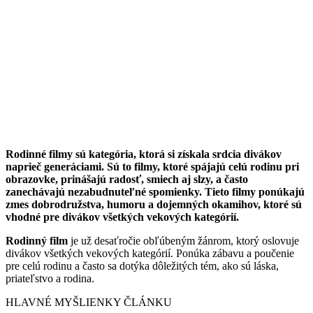
Rodinné filmy sú kategória, ktorá si získala srdcia divákov
naprieč generáciami. Sú to filmy, ktoré spájajú celú rodinu pri
obrazovke, prinášajú radosť, smiech aj slzy, a často
zanechávajú nezabudnuteľné spomienky. Tieto filmy ponúkajú
zmes dobrodružstva, humoru a dojemných okamihov, ktoré sú
vhodné pre divákov všetkých vekových kategórií.
Rodinný film
je už desaťročie obľúbeným žánrom, ktorý oslovuje
divákov všetkých vekových kategórií. Ponúka zábavu a poučenie
pre celú rodinu a často sa dotýka dôležitých tém, ako sú láska,
priateľstvo a rodina.
HLAVNÉ MYŠLIENKY ČLÁNKU