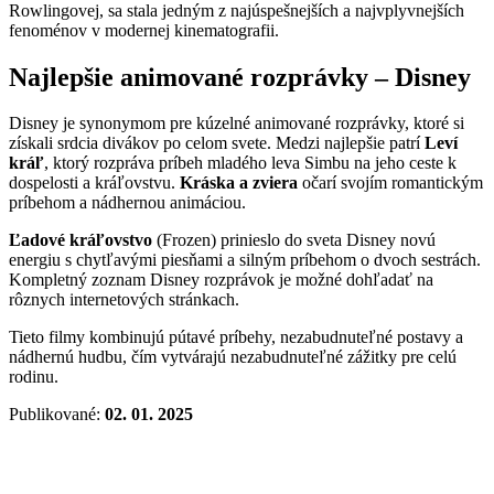
Rowlingovej, sa stala jedným z najúspešnejších a najvplyvnejších
fenoménov v modernej kinematografii.
Najlepšie animované rozprávky – Disney
Disney je synonymom pre kúzelné animované rozprávky, ktoré si
získali srdcia divákov po celom svete. Medzi najlepšie patrí
Leví
kráľ
, ktorý rozpráva príbeh mladého leva Simbu na jeho ceste k
dospelosti a kráľovstvu.
Kráska a zviera
očarí svojím romantickým
príbehom a nádhernou animáciou.
Ľadové kráľovstvo
(Frozen) prinieslo do sveta Disney novú
energiu s chytľavými piesňami a silným príbehom o dvoch sestrách.
Kompletný zoznam Disney rozprávok je možné dohľadať na
rôznych internetových stránkach.
Tieto filmy kombinujú pútavé príbehy, nezabudnuteľné postavy a
nádhernú hudbu, čím vytvárajú nezabudnuteľné zážitky pre celú
rodinu.
Publikované:
02. 01. 2025