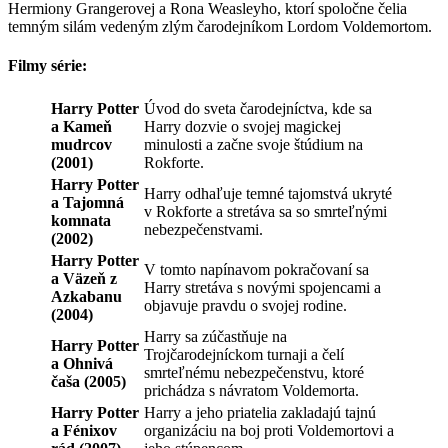
Hermiony Grangerovej a Rona Weasleyho, ktorí spoločne čelia
temným silám vedeným zlým čarodejníkom Lordom Voldemortom.
Filmy série:
Harry Potter
Úvod do sveta čarodejníctva, kde sa
a Kameň
Harry dozvie o svojej magickej
mudrcov
minulosti a začne svoje štúdium na
(2001)
Rokforte.
Harry Potter
Harry odhaľuje temné tajomstvá ukryté
a Tajomná
v Rokforte a stretáva sa so smrteľnými
komnata
nebezpečenstvami.
(2002)
Harry Potter
V tomto napínavom pokračovaní sa
a Väzeň z
Harry stretáva s novými spojencami a
Azkabanu
objavuje pravdu o svojej rodine.
(2004)
Harry sa zúčastňuje na
Harry Potter
Trojčarodejníckom turnaji a čelí
a Ohnivá
smrteľnému nebezpečenstvu, ktoré
čaša (2005)
prichádza s návratom Voldemorta.
Harry Potter
Harry a jeho priatelia zakladajú tajnú
a Fénixov
organizáciu na boj proti Voldemortovi a