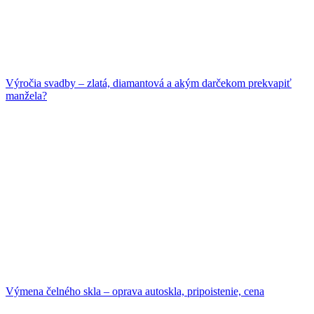
Výročia svadby – zlatá, diamantová a akým darčekom prekvapiť
manžela?
Výmena čelného skla – oprava autoskla, pripoistenie, cena