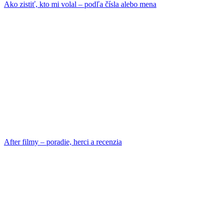
Ako zistiť, kto mi volal – podľa čísla alebo mena
After filmy – poradie, herci a recenzia