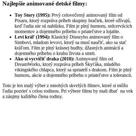
Najlepšie animované detské filmy:
Toy Story (1995):
Prvý celovečerný animovaný film od
Pixaru, ktorý rozpráva príbeh skupiny hračiek, ktoré ožívajú,
keď ľudia nie sú nablízku. Film je plný humoru, srdcervúcich
momentov a dojemného príbehu o priateľstve a lojalite.
Leví kráľ (1994):
Klasický Disneyho animovaný film o
Simbovi, mladom levovi, ktorý sa musí naučiť, ako sa stať
kráľom. Film je plný krásnej hudby, úžasných animácií a
dojemného príbehu o kruhu života a smrti.
Ako si vycvičiť draka (2010):
Animovaný film od
DreamWorks, ktorý rozpráva príbeh Škyťáka, mladého
vikingského chlapca, ktorý sa spriatelí s drakom. Film je plný
humoru, akcie a dojemného príbehu o priateľstve a tolerancii.
Toto je len malý výber z mnohých skvelých filmov, ktoré si môžu
ľudia pozrieť s celou rodinou. Pri výbere filmu by mali dbať na vek
a záujmy každého člena rodiny.