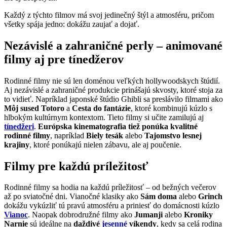
Každý z týchto filmov má svoj jedinečný štýl a atmosféru, pričom
všetky spája jedno: dokážu zaujať a dojať.
Nezávislé a zahraničné perly – animované
filmy aj pre tínedžerov
Rodinné filmy nie sú len doménou veľkých hollywoodskych štúdií.
Aj nezávislé a zahraničné produkcie prinášajú skvosty, ktoré stoja za
to vidieť. Napríklad japonské štúdio Ghibli sa preslávilo filmami ako
Môj sused Totoro
a
Cesta do fantázie
, ktoré kombinujú kúzlo s
hlbokým kultúrnym kontextom. Tieto filmy si učite zamilujú aj
tínedžeri
.
Európska kinematografia tiež ponúka kvalitné
rodinné filmy
, napríklad
Biely tesák
alebo
Tajomstvo lesnej
krajiny
, ktoré ponúkajú nielen zábavu, ale aj poučenie.
Filmy pre každú príležitosť
Rodinné filmy sa hodia na každú príležitosť – od bežných večerov
až po sviatočné dni. Vianočné klasiky ako
Sám doma
alebo
Grinch
dokážu vykúzliť tú pravú atmosféru a priniesť do domácnosti kúzlo
Vianoc
. Naopak dobrodružné filmy ako
Jumanji
alebo
Kroniky
Narnie
sú ideálne na
daždivé
jesenné
víkendy
, kedy sa celá rodina