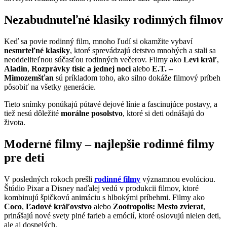
Nezabudnuteľné klasiky rodinných filmov
Keď sa povie rodinný film, mnoho ľudí si okamžite vybaví
nesmrteľné klasiky
, ktoré sprevádzajú detstvo mnohých a stali sa
neoddeliteľnou súčasťou rodinných večerov. Filmy ako
Leví kráľ
,
Aladin
,
Rozprávky tisíc a jednej noci
alebo
E.T. –
Mimozemšťan
sú príkladom toho, ako silno dokáže filmový príbeh
pôsobiť na všetky generácie.
Tieto snímky ponúkajú pútavé dejové línie a fascinujúce postavy, a
tiež nesú dôležité
morálne posolstvo
, ktoré si deti odnášajú do
života.
Moderné filmy – najlepšie rodinné filmy
pre deti
V posledných rokoch prešli
rodinné filmy
významnou evolúciou.
Štúdio Pixar a Disney naďalej vedú v produkcii filmov, ktoré
kombinujú špičkovú animáciu s hlbokými príbehmi. Filmy ako
Coco
,
Ľadové kráľovstvo
alebo
Zootropolis: Mesto zvierat
,
prinášajú nové svety plné farieb a emócií, ktoré oslovujú nielen deti,
ale aj dospelých.