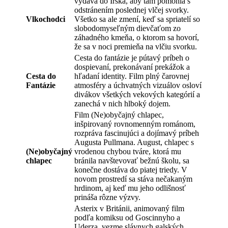
vydáva do Írska, aby tam pomohla s
odstránením poslednej vlčej svorky.
Vlkochodci
Všetko sa ale zmení, keď sa spriatelí so
slobodomyseľným dievčaťom zo
záhadného kmeňa, o ktorom sa hovorí,
že sa v noci premieňa na vlčiu svorku.
Cesta do fantázie je pútavý príbeh o
dospievaní, prekonávaní prekážok a
Cesta do
hľadaní identity. Film plný čarovnej
Fantázie
atmosféry a úchvatných vizuálov osloví
divákov všetkých vekových kategórií a
zanechá v nich hlboký dojem.
Film (Ne)obyčajný chlapec,
inšpirovaný rovnomenným románom,
rozpráva fascinujúci a dojímavý príbeh
Augusta Pullmana. August, chlapec s
(Ne)obyčajný
vrodenou chybou tváre, ktorá mu
chlapec
bránila navštevovať bežnú školu, sa
konečne dostáva do piatej triedy. V
novom prostredí sa stáva nečakaným
hrdinom, aj keď mu jeho odlišnosť
prináša rôzne výzvy.
Asterix v Británii, animovaný film
podľa komiksu od Goscinnyho a
Uderza, vezme slávnych galských