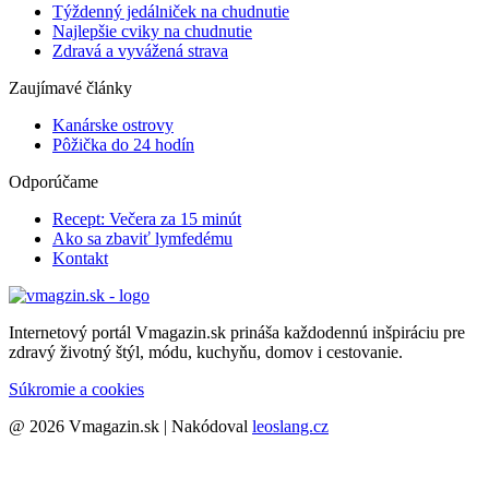
Týždenný jedálniček na chudnutie
Najlepšie cviky na chudnutie
Zdravá a vyvážená strava
Zaujímavé články
Kanárske ostrovy
Pôžička do 24 hodín
Odporúčame
Recept: Večera za 15 minút
Ako sa zbaviť lymfedému
Kontakt
Internetový portál Vmagazin.sk prináša každodennú inšpiráciu pre
zdravý životný štýl, módu, kuchyňu, domov i cestovanie.
Súkromie a cookies
@ 2026 Vmagazin.sk | Nakódoval
leoslang.cz