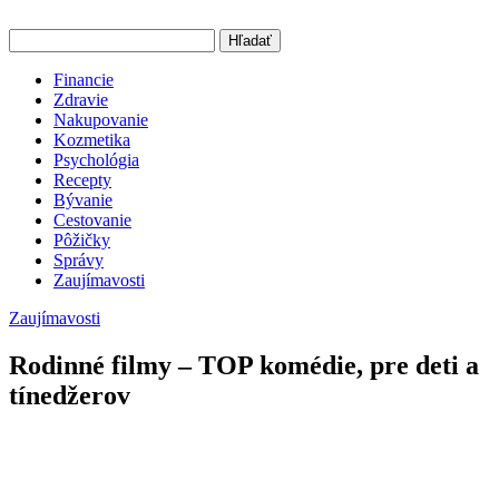
Hľadať
Financie
Zdravie
Nakupovanie
Kozmetika
Psychológia
Recepty
Bývanie
Cestovanie
Pôžičky
Správy
Zaujímavosti
Zaujímavosti
Rodinné filmy – TOP komédie, pre deti a
tínedžerov