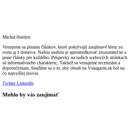
Michal Hardyn
Venujeme sa písaniu článkov, ktoré pokrývajú zaujímavé témy zo
sveta aj z domova. Našou snahou je sprostredkovať zrozumiteľne a
jasne články pre každého. Príspevky na našich webových stránkach
sú informatívneho charakteru;. Taktiež sa venujeme recenziám a
doporučeniam. Snažíme sa o to, aby obsah na Vmagazin.sk bol na
čo najvyššej úrovni.
Twitter
LinkedIn
Mohlo by vás zaujímať