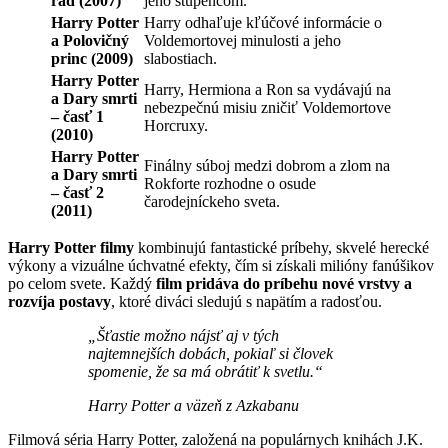
rád (2007)
jeho stúpencom.
Harry Potter
Harry odhaľuje kľúčové informácie o
a Polovičný
Voldemortovej minulosti a jeho
princ (2009)
slabostiach.
Harry Potter
Harry, Hermiona a Ron sa vydávajú na
a Dary smrti
nebezpečnú misiu zničiť Voldemortove
– časť 1
Horcruxy.
(2010)
Harry Potter
Finálny súboj medzi dobrom a zlom na
a Dary smrti
Rokforte rozhodne o osude
– časť 2
čarodejníckeho sveta.
(2011)
Harry Potter filmy
kombinujú fantastické príbehy, skvelé herecké
výkony a vizuálne úchvatné efekty, čím si získali milióny fanúšikov
po celom svete. Každý
film pridáva do príbehu nové vrstvy a
rozvíja postavy
, ktoré diváci sledujú s napätím a radosťou.
„Šťastie možno nájsť aj v tých
najtemnejších dobách, pokiaľ si človek
spomenie, že sa má obrátiť k svetlu.“
Harry Potter a väzeň z Azkabanu
Filmová séria Harry Potter, založená na populárnych knihách J.K.