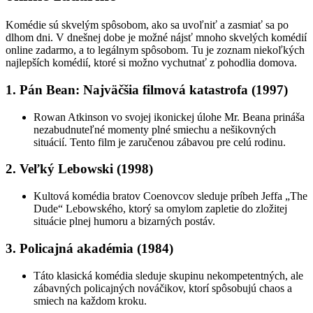
Komédie sú skvelým spôsobom, ako sa uvoľniť a zasmiať sa po
dlhom dni. V dnešnej dobe je možné nájsť mnoho skvelých komédií
online zadarmo, a to legálnym spôsobom. Tu je zoznam niekoľkých
najlepších komédií, ktoré si možno vychutnať z pohodlia domova.
1. Pán Bean: Najväčšia filmová katastrofa (1997)
Rowan Atkinson vo svojej ikonickej úlohe Mr. Beana prináša
nezabudnuteľné momenty plné smiechu a nešikovných
situácií. Tento film je zaručenou zábavou pre celú rodinu.
2. Veľký Lebowski (1998)
Kultová komédia bratov Coenovcov sleduje príbeh Jeffa „The
Dude“ Lebowského, ktorý sa omylom zapletie do zložitej
situácie plnej humoru a bizarných postáv.
3. Policajná akadémia (1984)
Táto klasická komédia sleduje skupinu nekompetentných, ale
zábavných policajných nováčikov, ktorí spôsobujú chaos a
smiech na každom kroku.