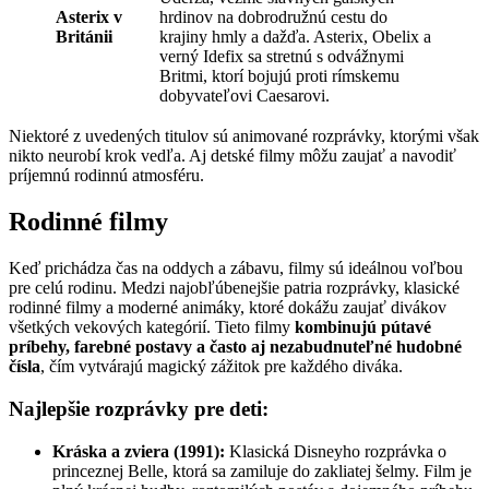
Asterix v
hrdinov na dobrodružnú cestu do
Británii
krajiny hmly a dažďa. Asterix, Obelix a
verný Idefix sa stretnú s odvážnymi
Britmi, ktorí bojujú proti rímskemu
dobyvateľovi Caesarovi.
Niektoré z uvedených titulov sú animované rozprávky, ktorými však
nikto neurobí krok vedľa. Aj detské filmy môžu zaujať a navodiť
príjemnú rodinnú atmosféru.
Rodinné filmy
Keď prichádza čas na oddych a zábavu, filmy sú ideálnou voľbou
pre celú rodinu. Medzi najobľúbenejšie patria rozprávky, klasické
rodinné filmy a moderné animáky, ktoré dokážu zaujať divákov
všetkých vekových kategórií. Tieto filmy
kombinujú pútavé
príbehy, farebné postavy a často aj nezabudnuteľné hudobné
čísla
, čím vytvárajú magický zážitok pre každého diváka.
Najlepšie rozprávky pre deti:
Kráska a zviera (1991):
Klasická Disneyho rozprávka o
princeznej Belle, ktorá sa zamiluje do zakliatej šelmy. Film je