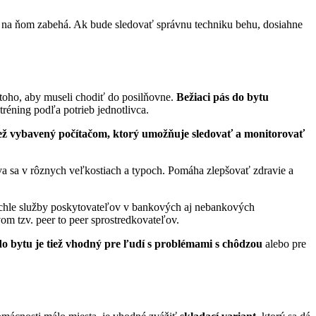
ď si na ňom zabehá. Ak bude sledovať správnu techniku behu, dosiahne
 toho, aby museli chodiť do posilňovne.
Bežiaci pás do bytu
réning podľa potrieb jednotlivca.
tiež vybavený počítačom, ktorý umožňuje sledovať a monitorovať
va sa v rôznych veľkostiach a typoch. Pomáha zlepšovať zdravie a
rýchle služby poskytovateľov v bankových aj nebankových
vom tzv. peer to peer sprostredkovateľov.
do bytu je tiež vhodný pre ľudí s problémami s chôdzou
alebo pre