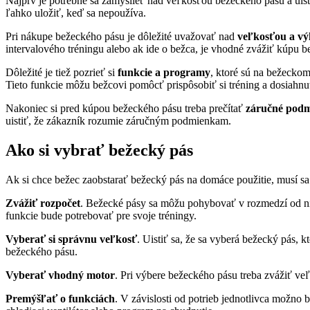
Najprv je potrebné sa zamyslieť nad veľkosťou bežeckého pásu a uisti
ľahko uložiť, keď sa nepoužíva.
Pri nákupe bežeckého pásu je dôležité uvažovať nad
veľkosťou a v
intervalového tréningu alebo ak ide o bežca, je vhodné zvážiť kúpu
Dôležité je tiež pozrieť si
funkcie a programy
, ktoré sú na bežeckom
Tieto funkcie môžu bežcovi pomôcť prispôsobiť si tréning a dosiahnu
Nakoniec si pred kúpou bežeckého pásu treba prečítať
záručné pod
uistiť, že zákazník rozumie záručným podmienkam.
Ako si vybrať bežecký pás
Ak si chce bežec zaobstarať bežecký pás na domáce použitie, musí sa 
Zvážiť rozpočet
. Bežecké pásy sa môžu pohybovať v rozmedzí od niek
funkcie bude potrebovať pre svoje tréningy.
Vyberať si správnu veľkosť
. Uistiť sa, že sa vyberá bežecký pás, k
bežeckého pásu.
Vyberať vhodný motor
. Pri výbere bežeckého pásu treba zvážiť ve
Premýšľať o funkciách
. V závislosti od potrieb jednotlivca možno 