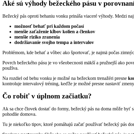
Aké sú výhody bežeckého pásu v porovnan
Bežecký pás oproti behaniu vonku prináša viaceré výhody. Medzi najpr
možnosť behať pri každom počasí
menšie zaťaženie kĺbov kolien a členkov
menšie riziko zranenia
dodržiavanie svojho tempa a intervalov
Problémom, kde behať a vôbec ako športovať, je najmä počas zimných
Povrch bežeckého pásu je vo všeobecnosti mäkší a pružnejší ako pov
používa.
Na rozdiel od behu vonku je možné na bežeckom trenažéri presne
kon
kontroluje intervalový tréning, keďže je možné presne nastaviť zmeny 
Čo robiť v úplnom začiatku?
Ak sa chce človek dostať do formy, bežecký pás na doma môže byť skv
pohodlie domova.
Tu je niekoľko tipov, ktoré pomáhajú začať používať bežecký pás do