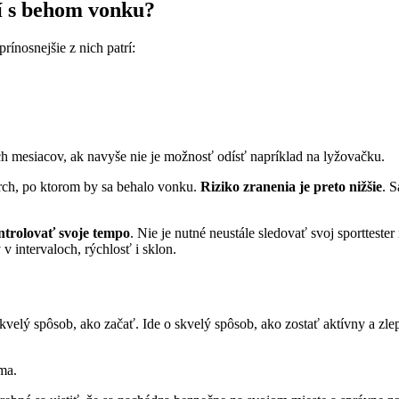
í s behom vonku?
ínosnejšie z nich patrí:
 mesiacov, ak navyše nie je možnosť odísť napríklad na lyžovačku.
rch, po ktorom by sa behalo vonku.
Riziko zranenia je preto nižšie
. 
trolovať svoje tempo
. Nie je nutné neustále sledovať svoj sporttester
v intervaloch, rýchlosť i sklon.
elý spôsob, ako začať. Ide o skvelý spôsob, ako zostať aktívny a zlep
ma.