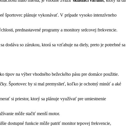
domácnosti málo miesta, je vhodné zvážiť
skladací variant
, ktorý sa dá
oré športovec plánuje vykonávať. V prípade vysoko intenzívneho
rýchlosti, prednastavené programy a monitory srdcovej frekvencie.
sa dodáva so zárukou, ktorá sa vzťahuje na diely, preto je potrebné sa
koľko tipov na výber vhodného bežeckého pásu pre domáce použitie.
ačky. Športovec by si mal premyslieť, koľko je ochotný minúť a aké
merať si priestor, ktorý sa plánuje využívať pre umiestnenie
užívanie môže stačiť menší motor.
alšie dostupné funkcie môže patriť monitor tepovej frekvencie,