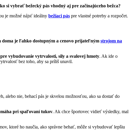
Ako si vybrať bežecký pás vhodný aj pre začínajúceho bežca?
ou je možné nájsť ideálny
bežiaci pás
pre vlastné potreby a rozpočet.
na doma je ľahko dostupným a cenovo prijateľným
strojom na
re vybudovanie vytrvalosti, sily a svalovej hmoty
. Ak ide o
rvalosť bez toho, aby sa príliš unavil.
eh, alebo nie, behací pás je skvelou možnosťou, ako sa dostať do
máha pri spaľovaní tukov
. Ak chce športovec vidieť výsledky, mal
mov, ktoré ho naučia, ako správne behať, môže si vybudovať lepšiu