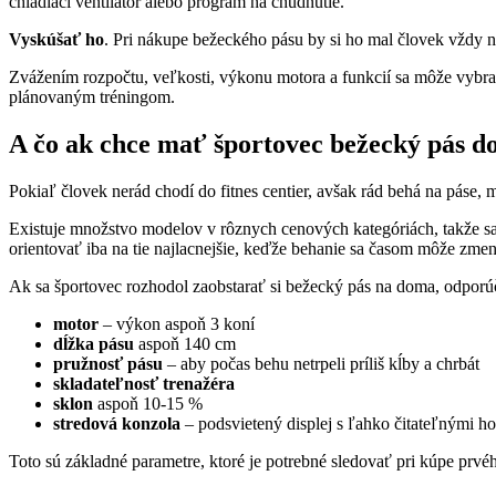
chladiaci ventilátor alebo program na chudnutie.
Vyskúšať ho
. Pri nákupe bežeckého pásu by si ho mal človek vždy na
Zvážením rozpočtu, veľkosti, výkonu motora a funkcií sa môže vybrať
plánovaným tréningom.
A čo ak chce mať športovec bežecký pás 
Pokiaľ človek nerád chodí do fitnes centier, avšak rád behá na páse
Existuje množstvo modelov v rôznych cenových kategóriách, takže sa
orientovať iba na tie najlacnejšie, keďže behanie sa časom môže zme
Ak sa športovec rozhodol zaobstarať si bežecký pás na doma, odporú
motor
– výkon aspoň 3 koní
dĺžka pásu
aspoň 140 cm
pružnosť pásu
– aby počas behu netrpeli príliš kĺby a chrbát
skladateľnosť trenažéra
sklon
aspoň 10-15 %
stredová konzola
– podsvietený displej s ľahko čitateľnými ho
Toto sú základné parametre, ktoré je potrebné sledovať pri kúpe prv