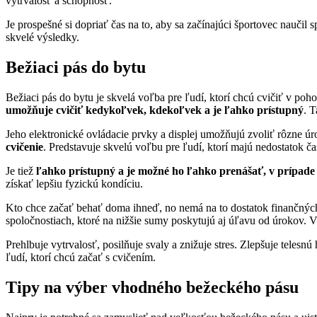
vytrvalosť a schopnosť.
Je prospešné si dopriať čas na to, aby sa začínajúci športovec nauči
skvelé výsledky.
Bežiaci pás do bytu
Bežiaci pás do bytu je skvelá voľba pre ľudí, ktorí chcú cvičiť v p
umožňuje cvičiť kedykoľvek, kdekoľvek a je ľahko prístupný
. 
Jeho elektronické ovládacie prvky a displej umožňujú zvoliť rôzne úro
cvičenie
. Predstavuje skvelú voľbu pre ľudí, ktorí majú nedostatok 
Je tiež
ľahko prístupný a je možné ho ľahko prenášať, v prípade p
získať lepšiu fyzickú kondíciu.
Kto chce začať behať doma ihneď, no nemá na to dostatok finančný
spoločnostiach, ktoré na nižšie sumy poskytujú aj úľavu od úrokov.
Prehlbuje vytrvalosť, posilňuje svaly a znižuje stres. Zlepšuje tele
ľudí, ktorí chcú začať s cvičením.
Tipy na výber vhodného bežeckého pásu