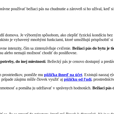
l správne používať bežiaci pás na chudnutie a zároveň si ho užíval, ke
ohodlí domova. Je výborným spôsobom, ako zlepšiť fyzickú kondíciu bez
Takisto je vybavený mnohými funkciami, ktoré umožňujú prispôsobiť si t
vne intenzity, čím sa zintenzívňuje cvičenie.
Bežiaci pás do bytu je 
času alebo nemajú možnosť chodiť do posilňovne.
otreby, do inej miestnosti
. Bežecký pás je cenovo dostupný a predá
ch prostriedkov, pomôže mu
pôžička ihneď na účet
. Existujú naozaj 
 V prípade záujmu môže človek využiť aj
pôžičku od ľudí
, prostredníct
snú hmotnosť a pomáha ju udržiavať v správnych hodnotách.
Bežiaci pás 