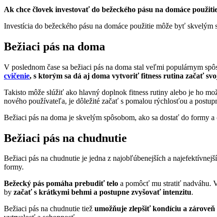
Ak chce človek investovať do bežeckého pásu na domáce použitie,
Investícia do bežeckého pásu na domáce použitie môže byť skvelým 
Bežiaci pás na doma
V poslednom čase sa bežiaci pás na doma stal veľmi populárnym spô
cvičenie
, s ktorým sa dá aj doma vytvoriť fitness rutina začať sv
Takisto môže slúžiť ako hlavný doplnok fitness rutiny alebo je ho 
nového používateľa, je dôležité začať s pomalou rýchlosťou a postupn
Bežiaci pás na doma je skvelým spôsobom, ako sa dostať do formy a cí
Bežiaci pás na chudnutie
Bežiaci pás na chudnutie je jedna z najobľúbenejších a najefektívnej
formy.
Bežecký pás pomáha prebudiť telo
a pomôcť mu stratiť nadváhu. V
by
začať s krátkymi behmi a postupne zvyšovať intenzitu
.
Bežiaci pás na chudnutie tiež
umožňuje zlepšiť kondíciu a zároveň 