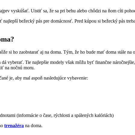
jprv vyskúšať. Uistiť sa, že sa pri behu alebo chôdzi na ňom cíti poho
 najlepší bežecký pás pre domácnosť. Pred kúpou si bežecký pás treba 
doma?
, môže si ho zaobstarať aj na doma. Tým, že ho bude mať doma stále na 
 dá vyberať. Tie najlepšie modely však môžu byť finančne náročnejšie
niť na nočnú moru.
čané je, aby mal aspoň nasledujúce vybavenie:
dnotami (informácie o čase, rýchlosti a spálených kalóriách)
ého
trenažéra
na doma.