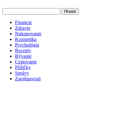
Hľadať
Financie
Zdravie
Nakupovanie
Kozmetika
Psychológia
Recepty
Bývanie
Cestovanie
Pôžičky
Správy
Zaujímavosti