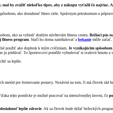
 mal by zvážiť niekoľko tipov, aby z nákupu vyťažil čo najviac. 
spôsobom, ako dosiahnuť fitnes ciele. Správnym prieskumom a príprav
sobom, ako sa vyhnúť drahým návštevám fitness centra.
Bežiaci pás 
oj fitness program
. Stačí ho doma nainštalovať a
behanie
môže začať.
možné použiť ako doplnok k iným cvičeniam.
Je vynikajúcim spôsobom p
e ju pridávať. To športovcovi pomôže vybudovať si svalovú hmotu a vyt
tiť sa lepšie.
ších metód pre formovanie postavy. Nezávisí na tom, či má človek rád b
ďaka tejto pomôcke je možné pracovať na intenzívnejšej úrovni, čo
po
dosiahnuť lepšie zdravie
. Ak sa človek bude držať bežeckých progra