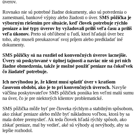
úverov.
Rovnako nie sú potrebné žiadne dokumenty, ako sú potvrdenia o
zamestnaní, bankové výpisy alebo žiadosti o úver.
SMS pôžička je
výborným riešením pre situácie, keď človek potrebuje rýchlo
peniaze a iné typy úverov by vyžadovali príliš veľa času a príliš
veľa úkonov.
Preto sú obľúbené u ľudí, ktorí hľadajú úver bez
toho, aby museli preukazovať svoj príjem alebo predkladať iné
dokumenty.
SMS pôžičky sú na rozdiel od konvenčných úverov lacnejšie.
Úvery sú poskytované v úplnej tajnosti a naviac nie sú pri nich
žiadne obmedzenia, takže je možné použiť peniaze na čokoľvek
čo žiadateľ potrebuje.
Ich nevýhodou je, že klient musí splatiť úver v kratšom
časovom období, ako je to pri konvenčných úveroch.
Navyše
väčšina poskytovateľov SMS pôžičiek ponúka len veľmi malú sumu
na úver, čo je pre niektorých klientov problematické.
SMS pôžička môže byť pre človeka rýchlym a stabilným spôsobom,
ako získať peniaze alebo môže byť nákladnou voľbou, ktorá by sa
mala dobre premyslieť. Ak teda človek hľadá rýchly spôsob, ako
získať peniaze, mal by vedieť, aké sú výhody aj nevýhody, aby sa
lepšie rozhodol.