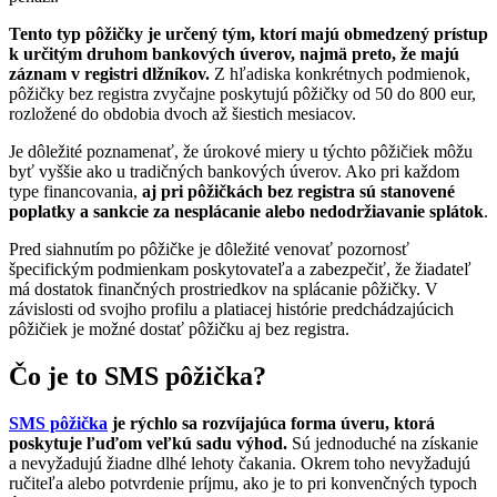
Tento typ pôžičky je určený tým, ktorí majú obmedzený prístup
k určitým druhom bankových úverov, najmä preto, že majú
záznam v registri dlžníkov.
Z hľadiska konkrétnych podmienok,
pôžičky bez registra zvyčajne poskytujú pôžičky od 50 do 800 eur,
rozložené do obdobia dvoch až šiestich mesiacov.
Je dôležité poznamenať, že úrokové miery u týchto pôžičiek môžu
byť vyššie ako u tradičných bankových úverov. Ako pri každom
type financovania,
aj pri pôžičkách bez registra sú stanovené
poplatky a sankcie za nesplácanie alebo nedodržiavanie splátok
.
Pred siahnutím po pôžičke je dôležité venovať pozornosť
špecifickým podmienkam poskytovateľa a zabezpečiť, že žiadateľ
má dostatok finančných prostriedkov na splácanie pôžičky. V
závislosti od svojho profilu a platiacej histórie predchádzajúcich
pôžičiek je možné dostať pôžičku aj bez registra.
Čo je to SMS pôžička?
SMS pôžička
je rýchlo sa rozvíjajúca forma úveru, ktorá
poskytuje ľuďom veľkú sadu výhod.
Sú jednoduché na získanie
a nevyžadujú žiadne dlhé lehoty čakania. Okrem toho nevyžadujú
ručiteľa alebo potvrdenie príjmu, ako je to pri konvenčných typoch