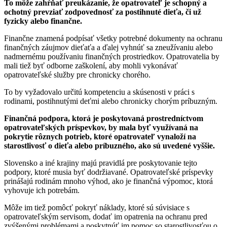
To môže zahŕňať preukázanie, že opatrovateľ je schopný a
ochotný prevziať zodpovednosť za postihnuté dieťa, či už
fyzicky alebo finančne.
Finančne znamená podpísať všetky potrebné dokumenty na ochranu
finančných záujmov dieťaťa a ďalej vyhnúť sa zneužívaniu alebo
nadmernému používaniu finančných prostriedkov. Opatrovatelia by
mali tiež byť odborne zaškolení, aby mohli vykonávať
opatrovateľské služby pre chronicky chorého.
To by vyžadovalo určitú kompetenciu a skúsenosti v práci s
rodinami, postihnutými deťmi alebo chronicky chorým príbuzným.
Finančná podpora, ktorá je poskytovaná prostredníctvom
opatrovateľských príspevkov, by mala byť využívaná na
pokrytie rôznych potrieb, ktoré opatrovateľ vynaloží na
starostlivosť o dieťa alebo príbuzného, ako sú uvedené vyššie.
Slovensko a iné krajiny majú pravidlá pre poskytovanie tejto
podpory, ktoré musia byť dodržiavané. Opatrovateľské príspevky
prinášajú rodinám mnoho výhod, ako je finančná výpomoc, ktorá
vyhovuje ich potrebám.
Môže im tiež pomôcť pokryť náklady, ktoré sú súvisiace s
opatrovateľským servisom, dodať im opatrenia na ochranu pred
zvýšenými problémami a poskytnúť im pomoc so starostlivosťou o