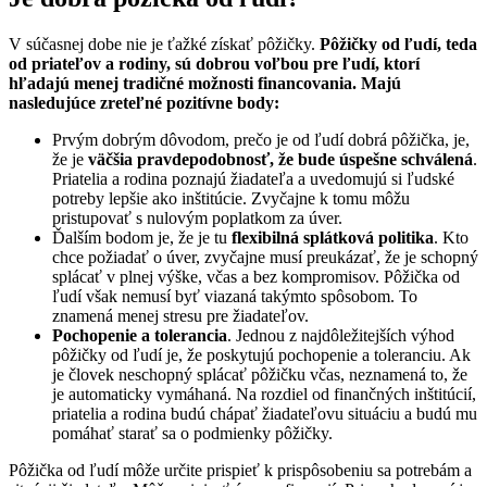
V súčasnej dobe nie je ťažké získať pôžičky.
Pôžičky od ľudí, teda
od priateľov a rodiny, sú dobrou voľbou pre ľudí, ktorí
hľadajú menej tradičné možnosti financovania. Majú
nasledujúce zreteľné pozitívne body:
Prvým dobrým dôvodom, prečo je od ľudí dobrá pôžička, je,
že je
väčšia pravdepodobnosť, že bude úspešne schválená
.
Priatelia a rodina poznajú žiadateľa a uvedomujú si ľudské
potreby lepšie ako inštitúcie. Zvyčajne k tomu môžu
pristupovať s nulovým poplatkom za úver.
Ďalším bodom je, že je tu
flexibilná splátková politika
. Kto
chce požiadať o úver, zvyčajne musí preukázať, že je schopný
splácať v plnej výške, včas a bez kompromisov. Pôžička od
ľudí však nemusí byť viazaná takýmto spôsobom. To
znamená menej stresu pre žiadateľov.
Pochopenie a tolerancia
. Jednou z najdôležitejších výhod
pôžičky od ľudí je, že poskytujú pochopenie a toleranciu. Ak
je človek neschopný splácať pôžičku včas, neznamená to, že
je automaticky vymáhaná. Na rozdiel od finančných inštitúcií,
priatelia a rodina budú chápať žiadateľovu situáciu a budú mu
pomáhať starať sa o podmienky pôžičky.
Pôžička od ľudí môže určite prispieť k prispôsobeniu sa potrebám a