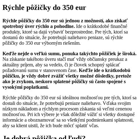
Rýchle pôžičky do 350 eur
Rýchle pôžičky do 350 eur sú jednou z možností, ako získať
spotrebný úver rýchlo a pohodlne.
Ide o krátkodobé finančné
produkty, ktoré sa dajú vybaviť bezprostredne. Pre tých, ktorí sa
dostanú do situácie, že potrebujú naliehavo peniaze, sú rýchle
pôžičky do 350 eur výborným riešením.
Keďže nejde o veľkú sumu, ponuka takýchto pôžičiek je široká.
Na získanie takéhoto úveru stačí mať vždy občiansky preukaz a
aktuálny príjem, aby sa vedelo, či je človek schopný splácať
požadovanú sumu v stanovenom čase.
Keďže ide o krátkodobú
pôžičku, je vždy dobré zvážiť všetky možné dôsledky, pretože
ako je zvykom, neskoro splatené pôžičky sú často spojené s
vysokými poplatkami.
Rýchle pôžičky do 350 eur sú ideálnou možnosťou pre tých, ktorí sa
dostali do situácie, že potrebujú peniaze naliehavo. Vďaka svojim
nízkym nákladom a rýchlym procesom získania sú veľmi cenenou
možnosťou. Pri ich výbere je však dôležité vážiť si všetky dostupné
informácie a oboznamovať sa so všetkými podmienkami splatnosti,
aby sa klient uistil, že ich bude môcť splatiť včas.
Je dobrá pôžička od ľudí?