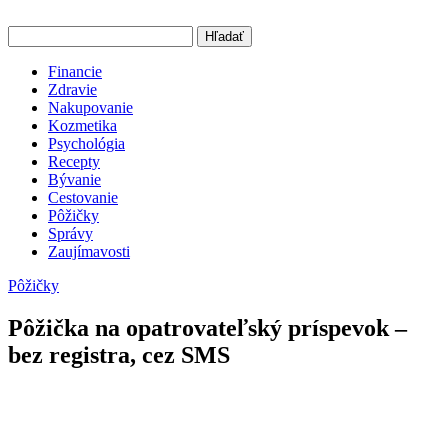
Hľadať
Financie
Zdravie
Nakupovanie
Kozmetika
Psychológia
Recepty
Bývanie
Cestovanie
Pôžičky
Správy
Zaujímavosti
Pôžičky
Pôžička na opatrovateľský príspevok –
bez registra, cez SMS