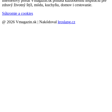
Internetový portál Vmagazin.sk prináša každodennú inšpiráciu pre
zdravý životný štýl, módu, kuchyňu, domov i cestovanie.
Súkromie a cookies
@ 2026 Vmagazin.sk | Nakódoval
leoslang.cz