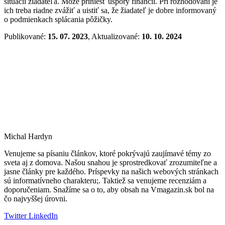
situácii žiadateľa. Môže priniesť úspory financií. Pri rozhodovaní je
ich treba riadne zvážiť a uistiť sa, že žiadateľ je dobre informovaný
o podmienkach splácania pôžičky.
Publikované:
15. 07. 2023
, Aktualizované:
10. 10. 2024
Michal Hardyn
Venujeme sa písaniu článkov, ktoré pokrývajú zaujímavé témy zo
sveta aj z domova. Našou snahou je sprostredkovať zrozumiteľne a
jasne články pre každého. Príspevky na našich webových stránkach
sú informatívneho charakteru;. Taktiež sa venujeme recenziám a
doporučeniam. Snažíme sa o to, aby obsah na Vmagazin.sk bol na
čo najvyššej úrovni.
Twitter
LinkedIn