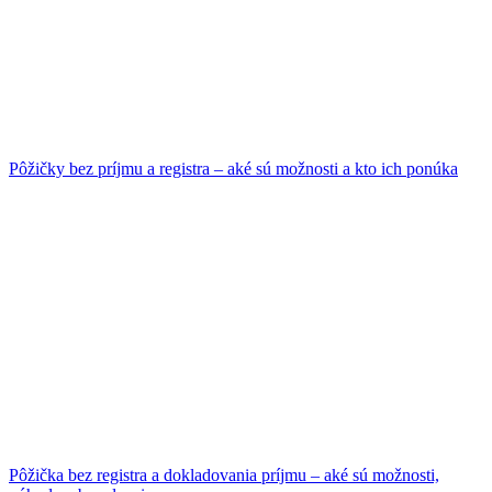
Pôžičky bez príjmu a registra – aké sú možnosti a kto ich ponúka
Pôžička bez registra a dokladovania príjmu – aké sú možnosti,