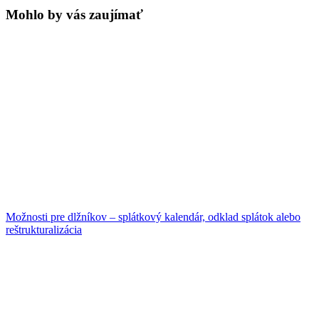
Mohlo by vás zaujímať
Možnosti pre dlžníkov – splátkový kalendár, odklad splátok alebo
reštrukturalizácia