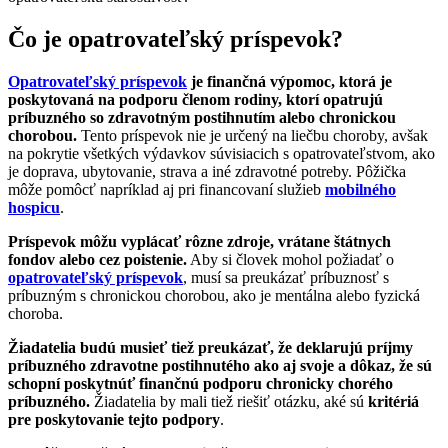
Čo je opatrovateľský príspevok?
Opatrovateľský príspevok
je finančná výpomoc, ktorá je
poskytovaná na podporu členom rodiny, ktorí opatrujú
príbuzného so zdravotným postihnutím alebo chronickou
chorobou.
Tento príspevok nie je určený na liečbu choroby, avšak
na pokrytie všetkých výdavkov súvisiacich s opatrovateľstvom, ako
je doprava, ubytovanie, strava a iné zdravotné potreby. Pôžička
môže pomôcť napríklad aj pri financovaní služieb
mobilného
hospicu
.
Príspevok môžu vyplácať rôzne zdroje, vrátane štátnych
fondov alebo cez poistenie.
Aby si človek mohol požiadať o
opatrovateľský príspevok
, musí sa preukázať príbuznosť s
príbuzným s chronickou chorobou, ako je mentálna alebo fyzická
choroba.
Žiadatelia budú musieť tiež preukázať, že deklarujú príjmy
príbuzného zdravotne postihnutého ako aj svoje a dôkaz, že sú
schopní poskytnúť finančnú podporu chronicky chorého
príbuzného.
Žiadatelia by mali tiež riešiť otázku, aké sú
kritériá
pre poskytovanie tejto podpory
.