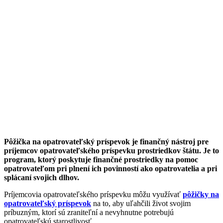
Pôžička na opatrovateľský príspevok je finančný nástroj pre
príjemcov opatrovateľského príspevku prostriedkov štátu. Je to
program, ktorý poskytuje finančné prostriedky na pomoc
opatrovateľom pri plnení ich povinností ako opatrovatelia a pri
splácaní svojich dlhov.
Príjemcovia opatrovateľského príspevku môžu využívať
pôžičky na
opatrovateľský príspevok
na to, aby uľahčili život svojim
príbuzným, ktorí sú zraniteľní a nevyhnutne potrebujú
opatrovateľskú starostlivosť.