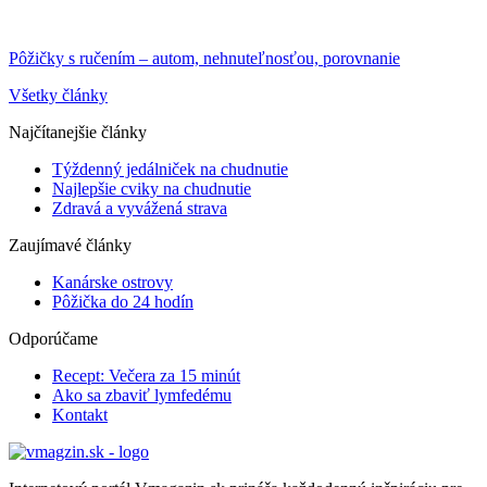
Pôžičky s ručením – autom, nehnuteľnosťou, porovnanie
Všetky články
Najčítanejšie články
Týždenný jedálniček na chudnutie
Najlepšie cviky na chudnutie
Zdravá a vyvážená strava
Zaujímavé články
Kanárske ostrovy
Pôžička do 24 hodín
Odporúčame
Recept: Večera za 15 minút
Ako sa zbaviť lymfedému
Kontakt