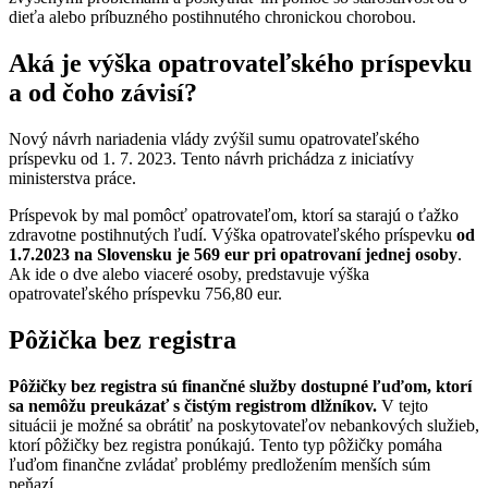
dieťa alebo príbuzného postihnutého chronickou chorobou.
Aká je výška opatrovateľského príspevku
a od čoho závisí?
Nový návrh nariadenia vlády zvýšil sumu opatrovateľského
príspevku od 1. 7. 2023. Tento návrh prichádza z iniciatívy
ministerstva práce.
Príspevok by mal pomôcť opatrovateľom, ktorí sa starajú o ťažko
zdravotne postihnutých ľudí. Výška opatrovateľského príspevku
od
1.7.2023 na Slovensku je 569 eur pri opatrovaní jednej osoby
.
Ak ide o dve alebo viaceré osoby, predstavuje výška
opatrovateľského príspevku 756,80 eur.
Pôžička bez registra
Pôžičky bez registra sú finančné služby dostupné ľuďom, ktorí
sa nemôžu preukázať s čistým registrom dlžníkov.
V tejto
situácii je možné sa obrátiť na poskytovateľov nebankových služieb,
ktorí pôžičky bez registra ponúkajú. Tento typ pôžičky pomáha
ľuďom finančne zvládať problémy predložením menších súm
peňazí.