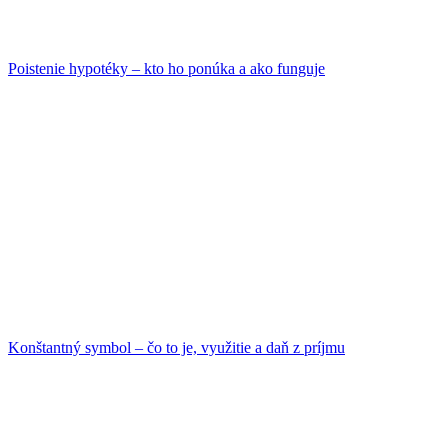
Poistenie hypotéky – kto ho ponúka a ako funguje
Konštantný symbol – čo to je, využitie a daň z príjmu