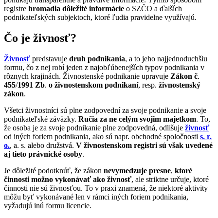
registre
hromadia dôležité informácie
o SZČO a ďalších
podnikateľských subjektoch, ktoré ľudia pravidelne využívajú.
Čo je živnosť?
Živnosť
predstavuje
druh podnikania
, a to jeho najjednoduchšiu
formu, čo z nej robí jeden z najobľúbenejších typov podnikania v
rôznych krajinách. Živnostenské podnikanie upravuje
Zákon č
.
455
/
1991 Zb
.
o živnostenskom podnikaní
, resp.
živnostenský
zákon
.
Všetci živnostníci sú plne zodpovední za svoje podnikanie a svoje
podnikateľské záväzky.
Ručia za ne celým svojim majetkom
. To,
že osoba je za svoje podnikanie plne zodpovedná, odlišuje
živnosť
od iných foriem podnikania, ako sú napr. obchodné spoločnosti
s. r.
o.
, a. s. alebo družstvá.
V živnostenskom registri sú však uvedené
aj tieto právnické osoby
.
Je dôležité podotknúť, že zákon
nevymedzuje presne
,
ktoré
činnosti možno vykonávať ako živnosť
, ale striktne určuje, ktoré
činnosti nie sú živnosťou. To v praxi znamená, že niektoré aktivity
môžu byť vykonávané len v rámci iných foriem podnikania,
vyžadujú inú formu licencie.