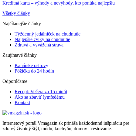
Kreditná karta – výhody a nevýhody, kto ponúka najlepšiu
Všetky články
Najčítanejšie články
Týždenný jedálniček na chudnutie
Najlepšie cviky na chudnutie
Zdravá a vyvážená strava
Zaujímavé články
Kanárske ostrovy
Pôžička do 24 hodín
Odporúčame
Recept: Večera za 15 minút
Ako sa zbaviť lymfedému
Kontakt
Internetový portál Vmagazin.sk prináša každodennú inšpiráciu pre
zdravý životný štýl, módu, kuchyňu, domov i cestovanie.