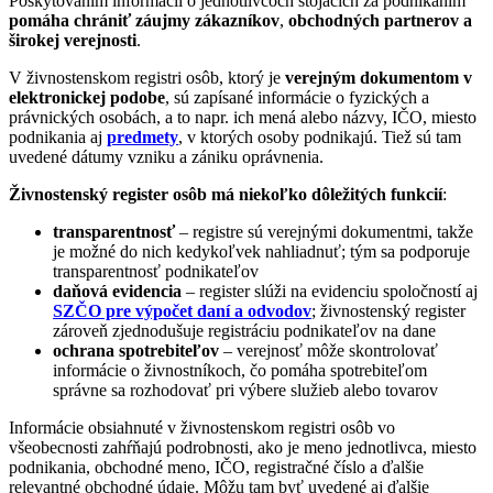
Poskytovaním informácií o jednotlivcoch stojacich za podnikaním
pomáha chrániť záujmy zákazníkov
,
obchodných partnerov a
širokej verejnosti
.
V živnostenskom registri osôb, ktorý je
verejným dokumentom v
elektronickej podobe
, sú zapísané informácie o fyzických a
právnických osobách, a to napr. ich mená alebo názvy, IČO, miesto
podnikania aj
predmety
, v ktorých osoby podnikajú. Tiež sú tam
uvedené dátumy vzniku a zániku oprávnenia.
Živnostenský register osôb má niekoľko dôležitých funkcií
:
transparentnosť
– registre sú verejnými dokumentmi, takže
je možné do nich kedykoľvek nahliadnuť; tým sa podporuje
transparentnosť podnikateľov
daňová evidencia
– register slúži na evidenciu spoločností aj
SZČO pre výpočet daní a odvodov
; živnostenský register
zároveň zjednodušuje registráciu podnikateľov na dane
ochrana spotrebiteľov
– verejnosť môže skontrolovať
informácie o živnostníkoch, čo pomáha spotrebiteľom
správne sa rozhodovať pri výbere služieb alebo tovarov
Informácie obsiahnuté v živnostenskom registri osôb vo
všeobecnosti zahŕňajú podrobnosti, ako je meno jednotlivca, miesto
podnikania, obchodné meno, IČO, registračné číslo a ďalšie
relevantné obchodné údaje. Môžu tam byť uvedené aj ďalšie