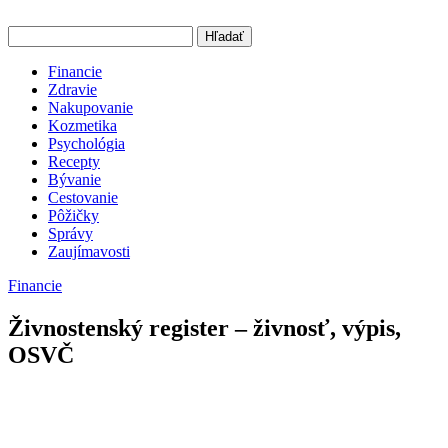
Hľadať
Financie
Zdravie
Nakupovanie
Kozmetika
Psychológia
Recepty
Bývanie
Cestovanie
Pôžičky
Správy
Zaujímavosti
Financie
Živnostenský register – živnosť, výpis,
OSVČ