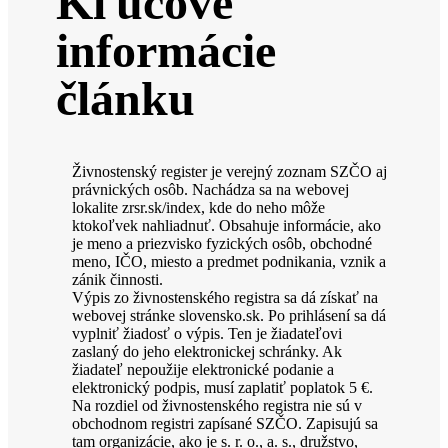
Kľúčové
informácie
článku
Živnostenský register je verejný zoznam SZČO aj
právnických osôb. Nachádza sa na webovej
lokalite zrsr.sk/index, kde do neho môže
ktokoľvek nahliadnuť. Obsahuje informácie, ako
je meno a priezvisko fyzických osôb, obchodné
meno, IČO, miesto a predmet podnikania, vznik a
zánik činnosti.
Výpis zo živnostenského registra sa dá získať na
webovej stránke slovensko.sk. Po prihlásení sa dá
vyplniť žiadosť o výpis. Ten je žiadateľovi
zaslaný do jeho elektronickej schránky. Ak
žiadateľ nepoužije elektronické podanie a
elektronický podpis, musí zaplatiť poplatok 5 €.
Na rozdiel od živnostenského registra nie sú v
obchodnom registri zapísané SZČO. Zapisujú sa
tam organizácie, ako je s. r. o., a. s., družstvo,