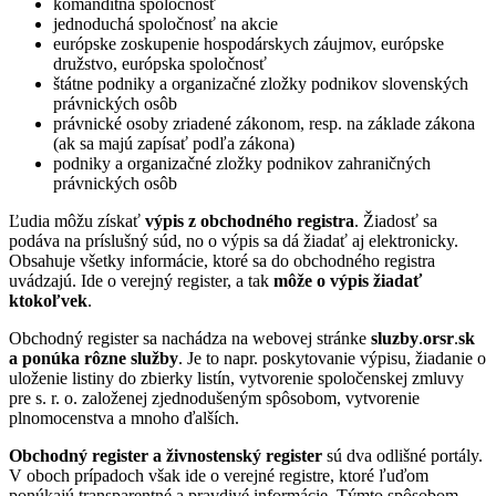
komanditná spoločnosť
jednoduchá spoločnosť na akcie
európske zoskupenie hospodárskych záujmov, európske
družstvo, európska spoločnosť
štátne podniky a organizačné zložky podnikov slovenských
právnických osôb
právnické osoby zriadené zákonom, resp. na základe zákona
(ak sa majú zapísať podľa zákona)
podniky a organizačné zložky podnikov zahraničných
právnických osôb
Ľudia môžu získať
výpis z obchodného registra
. Žiadosť sa
podáva na príslušný súd, no o výpis sa dá žiadať aj elektronicky.
Obsahuje všetky informácie, ktoré sa do obchodného registra
uvádzajú. Ide o verejný register, a tak
môže o výpis žiadať
ktokoľvek
.
Obchodný register sa nachádza na webovej stránke
sluzby
.
orsr
.
sk
a ponúka rôzne služby
. Je to napr. poskytovanie výpisu, žiadanie o
uloženie listiny do zbierky listín, vytvorenie spoločenskej zmluvy
pre s. r. o. založenej zjednodušeným spôsobom, vytvorenie
plnomocenstva a mnoho ďalších.
Obchodný register a živnostenský register
sú dva odlišné portály.
V oboch prípadoch však ide o verejné registre, ktoré ľuďom
ponúkajú transparentné a pravdivé informácie. Týmto spôsobom