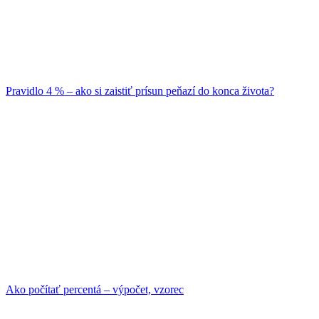
Pravidlo 4 % – ako si zaistiť prísun peňazí do konca života?
Ako počítať percentá – výpočet, vzorec