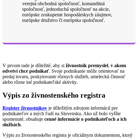
verejná obchodná spoločnosť, komanditná
spoločnosť, jednoduchá spoločnosť na akcie,
európske zoskupenie hospodárskych záujmov,
európske družstvo či európska spoločnosť.
V prvom rade je dôležité, aby si
živnostník premyslel
,
v akom
odvetví chce podnikať
. Svoje podnikanie môže orientovať na
predaj tovaru, poskytovanie rôznych služieb, umeleckú činnosť
alebo rôzne iné podnikateľské aktivity.
Výpis zo živnostenského registra
Register živnostníkov
je dôležitým zdrojom informácií pre
podnikateľov a iných ľudí na Slovensku. Ako už bolo vyššie
spomenuté, obsahuje
cenné informácie o podnikateľoch a ich
službách
.
Výpis zo živnostenského registra je oficiálnym dokumentom, ktorý