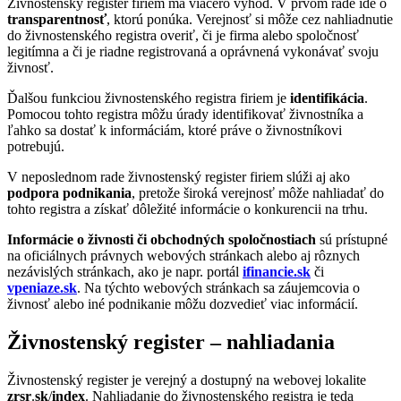
Živnostenský register firiem má viacero výhod. V prvom rade ide o
transparentnosť
, ktorú ponúka. Verejnosť si môže cez nahliadnutie
do živnostenského registra overiť, či je firma alebo spoločnosť
legitímna a či je riadne registrovaná a oprávnená vykonávať svoju
živnosť.
Ďalšou funkciou živnostenského registra firiem je
identifikácia
.
Pomocou tohto registra môžu úrady identifikovať živnostníka a
ľahko sa dostať k informáciám, ktoré práve o živnostníkovi
potrebujú.
V neposlednom rade živnostenský register firiem slúži aj ako
podpora podnikania
, pretože široká verejnosť môže nahliadať do
tohto registra a získať dôležité informácie o konkurencii na trhu.
Informácie o živnosti či obchodných spoločnostiach
sú prístupné
na oficiálnych právnych webových stránkach alebo aj rôznych
nezávislých stránkach, ako je napr. portál
ifinancie.sk
či
vpeniaze.sk
. Na týchto webových stránkach sa záujemcovia o
živnosť alebo iné podnikanie môžu dozvedieť viac informácií.
Živnostenský register – nahliadania
Živnostenský register je verejný a dostupný na webovej lokalite
zrsr
.
sk
/
index
. Nahliadanie do živnostenského registra je teda