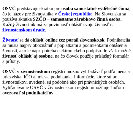
OSVČ
predstavuje skratku pre
osoba samostatně výdělečně činná
,
čo je názov pre živnostníka v
Českej republike
. Na Slovensku sa
používa skratka
SZČO
–
samostatne zárobkovo činná osoba
.
Každý živnostník má za povinnosť ohlásiť svoju živnosť na
živnostenskom úrade
.
Živnosť
sa dá
ohlásiť online cez portál slovensko
.
sk
. Podnikatelia
sa musia najprv oboznámiť s poplatkami a podmienkami ohlásenia
živnosti, ako je napr. potreba elektronického podpisu. Je však možné
živnosť ohlásiť aj osobne
, na čo človek použije príslušný formulár
a prílohy.
OSVČ v živnostenskom registri
možno vyhľadávať podľa mena a
priezviska, IČO aj miesta podnikania. Informácie, ktoré sú pri
živnostníkovi uvedené, sú podobné ako pri právnických osobách.
Vyhľadávanie OSVČ v živnostenskom registri umožňuje ľuďom
overovať si podnikateľov
.