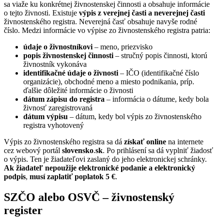
sa viaže ku konkrétnej živnostenskej činnosti a obsahuje informácie
o tejto živnosti. Existuje
výpis z verejnej časti a neverejnej časti
živnostenského registra. Neverejná časť obsahuje navyše rodné
číslo. Medzi informácie vo výpise zo živnostenského registra patria:
údaje o živnostníkovi
– meno, priezvisko
popis živnostenskej činnosti
– stručný popis činnosti, ktorú
živnostník vykonáva
identifikačné údaje o živnosti
– IČO (identifikačné číslo
organizácie), obchodné meno a miesto podnikania, príp.
ďalšie dôležité informácie o živnosti
dátum zápisu do registra
– informácia o dátume, kedy bola
živnosť zaregistrovaná
dátum výpisu
– dátum, kedy bol výpis zo živnostenského
registra vyhotovený
Výpis zo živnostenského registra sa dá
získať online
na internete
cez webový portál
slovensko
.
sk
. Po prihlásení sa dá vyplniť žiadosť
o výpis. Ten je žiadateľovi zaslaný do jeho elektronickej schránky.
Ak žiadateľ nepoužije elektronické podanie a elektronický
podpis
,
musí zaplatiť poplatok 5 €
.
SZČO alebo OSVČ – živnostenský
register