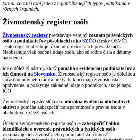
formu, čo z nej robí jeden z najobľúbenejších typov podnikania v
rôznych krajinách.
Živnostenský register osôb
Živnostenský register
predstavuje verejný
zoznam právnických
osôb a podnikateľov pôsobiacich ako
SZČO
(česky OSVČ).
Tento register obsahuje rôzne informácie o ich prevádzkach.
Neobsahuje však osobné údaje osôb, ako sú rodné čísla a dátumy
narodenia.
Ide o dôležitý nástroj, ktorý
pomáha s evidenciou podnikateľov a
ich činností na
Slovensku
. Živnostenský register osôb je dôležitou
súčasťou právneho rámca pre tých, ktorí majú živnostenské
oprávnenie, a poskytuje základné údaje o podnikoch, ako je napr.
IČO.
Živnostenský register slúži ako
oficiálna evidencia obchodných
aktivít
a pomáha zabezpečiť transparentnosť a právnu istotu v
obchodných záležitostiach.
Účelom živnostenského registra osôb je
zabezpečiť ľahkú
identifikáciu a overenie právnických a fyzických osôb
vykonávajúcich živnosť alebo podnikateľskú činnosť.