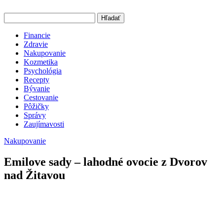
Hľadať
Financie
Zdravie
Nakupovanie
Kozmetika
Psychológia
Recepty
Bývanie
Cestovanie
Pôžičky
Správy
Zaujímavosti
Nakupovanie
Emilove sady – lahodné ovocie z Dvorov
nad Žitavou