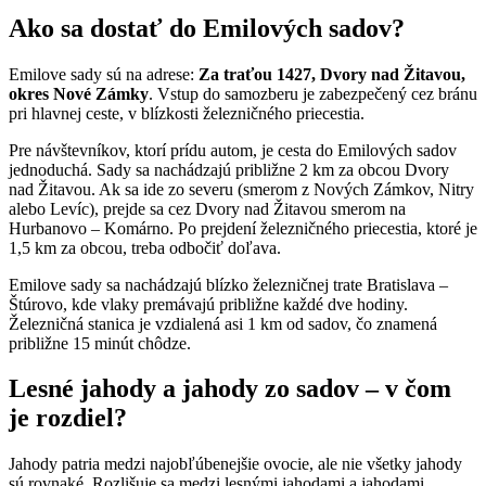
Ako sa dostať do Emilových sadov?
Emilove sady sú na adrese:
Za traťou 1427, Dvory nad Žitavou,
okres Nové Zámky
. Vstup do samozberu je zabezpečený cez bránu
pri hlavnej ceste, v blízkosti železničného priecestia.
Pre návštevníkov, ktorí prídu autom, je cesta do Emilových sadov
jednoduchá. Sady sa nachádzajú približne 2 km za obcou Dvory
nad Žitavou. Ak sa ide zo severu (smerom z Nových Zámkov, Nitry
alebo Levíc), prejde sa cez Dvory nad Žitavou smerom na
Hurbanovo – Komárno. Po prejdení železničného priecestia, ktoré je
1,5 km za obcou, treba odbočiť doľava.
Emilove sady sa nachádzajú blízko železničnej trate Bratislava –
Štúrovo, kde vlaky premávajú približne každé dve hodiny.
Železničná stanica je vzdialená asi 1 km od sadov, čo znamená
približne 15 minút chôdze.
Lesné jahody a jahody zo sadov – v čom
je rozdiel?
Jahody patria medzi najobľúbenejšie ovocie, ale nie všetky jahody
sú rovnaké. Rozlišuje sa medzi lesnými jahodami a jahodami