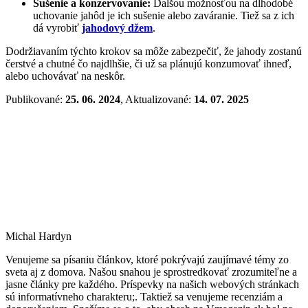
Sušenie a konzervovanie:
Ďalšou možnosťou na dlhodobé
uchovanie jahôd je ich sušenie alebo zaváranie. Tiež sa z ich
dá vyrobiť
jahodový džem
.
Dodržiavaním týchto krokov sa môže zabezpečiť, že jahody zostanú
čerstvé a chutné čo najdlhšie, či už sa plánujú konzumovať ihneď,
alebo uchovávať na neskôr.
Publikované:
25. 06. 2024
, Aktualizované:
14. 07. 2025
Michal Hardyn
Venujeme sa písaniu článkov, ktoré pokrývajú zaujímavé témy zo
sveta aj z domova. Našou snahou je sprostredkovať zrozumiteľne a
jasne články pre každého. Príspevky na našich webových stránkach
sú informatívneho charakteru;. Taktiež sa venujeme recenziám a