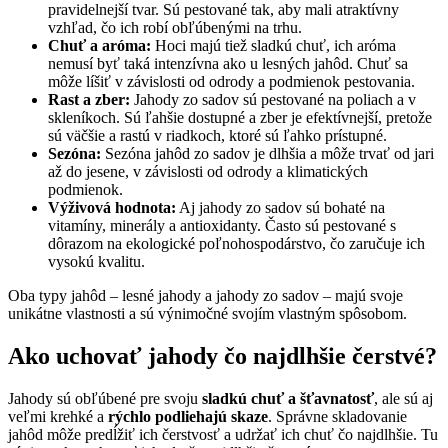
pravidelnejší tvar. Sú pestované tak, aby mali atraktívny
vzhľad, čo ich robí obľúbenými na trhu.
Chuť a aróma:
Hoci majú tiež sladkú chuť, ich aróma
nemusí byť taká intenzívna ako u lesných jahôd. Chuť sa
môže líšiť v závislosti od odrody a podmienok pestovania.
Rast a zber:
Jahody zo sadov sú pestované na poliach a v
skleníkoch. Sú ľahšie dostupné a zber je efektívnejší, pretože
sú väčšie a rastú v riadkoch, ktoré sú ľahko prístupné.
Sezóna:
Sezóna jahôd zo sadov je dlhšia a môže trvať od jari
až do jesene, v závislosti od odrody a klimatických
podmienok.
Výživová hodnota:
Aj jahody zo sadov sú bohaté na
vitamíny, minerály a antioxidanty. Často sú pestované s
dôrazom na ekologické poľnohospodárstvo, čo zaručuje ich
vysokú kvalitu.
Oba typy jahôd – lesné jahody a jahody zo sadov – majú svoje
unikátne vlastnosti a sú výnimočné svojím vlastným spôsobom.
Ako uchovať jahody čo najdlhšie čerstvé?
Jahody sú obľúbené pre svoju
sladkú chuť a šťavnatosť
, ale sú aj
veľmi krehké a
rýchlo podliehajú skaze
. Správne skladovanie
jahôd môže predĺžiť ich čerstvosť a udržať ich chuť čo najdlhšie. Tu