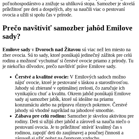
poľnohospodárstvo a znižuje sa uhlíková stopa. Samozber je skvelá
príležitosť pre deti a dospelých, aby sa naučili viac o pestovaní
ovocia a užili si spolu čas v prírode.
Prečo navštíviť samozber jahôd Emilove
sady?
Emilove sady
v
Dvoroch nad Žitavou
sú viac než len miesto na
zber ovocia. Sú to sady, ktoré ponúkajú jedinečný zážitok pre celú
rodinu a možnosť vychutnať si čerstvé ovocie priamo z prírody. Tu
je niekoľko dôvodov, prečo navštíviť práve Emilove sady.
Čerstvé a kvalitné ovocie:
V Emilových sadoch možno
nájsť ovocie, ktoré je pestované s láskou a starostlivosťou.
Jahody sú zbierané v optimálnej zrelosti, čo zaručuje ich
vynikajúcu chuť a kvalitu. Okrem jahôd ponúkajú Emilove
sady aj samozber jabĺk, ktoré sú ideálne na priamu
konzumáciu alebo na prípravu rôznych pokrmov. Čerstvé
jahody sú vhodné napríklad na jahodové smoothie.
Zábava pre celú rodinu:
Samozber je skvelou aktivitou pre
rodiny. Deti si užijú zber jahôd a zároveň sa naučia niečo o
pestovaní ovocia. Je to príležitosť stráviť kvalitný čas s
rodinou, zapojiť deti do zaujímavej a poučnej činnosti a
zároveň si užiť pobyt na čerstvom vzduchu.