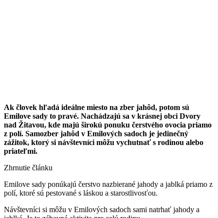
Ak človek hľadá ideálne miesto na zber jahôd, potom sú
Emilove sady to pravé. Nachádzajú sa v krásnej obci Dvory
nad Žitavou, kde majú širokú ponuku čerstvého ovocia priamo
z polí. Samozber jahôd v Emilových sadoch je jedinečný
zážitok, ktorý si návštevníci môžu vychutnať s rodinou alebo
priateľmi.
Zhrnutie článku
Emilove sady ponúkajú čerstvo nazbierané jahody a jablká priamo z
polí, ktoré sú pestované s láskou a starostlivosťou.
Návštevníci si môžu v Emilových sadoch sami natrhať jahody a