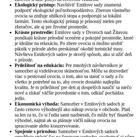
Ekologický prístup:
Navštíviť Emilove sady znamená
podporiť ekologické poľnohospodárstvo. Zberom vlastného
ovocia sa znižuje uhlíková stopa a podporujú sa lokálni
farmári. Tento ekologický prístup je prínosný nielen pre
zberačov, ale aj pre životné prostredie.
Krásne prostredie:
Emilove sady v Dvoroch nad Žitavou
ponúkajú krásne prírodné scenérie a pokojné prostredie, ktoré
je ideálne na relaxáciu. Po zbere ovocia si možno urobiť
piknik v prírode alebo preskúmať okolité turistické trasy.
Návšteva Emilových sadov je skvelý spôsob, ako si užiť deň
v prírode.
Príležitosť na edukáciu:
Pre mnohých návštevníkov je
samozber aj vzdelávacou skúsenosťou. Môžu sa dozvedieť
viac o pestovaní ovocia, o tom, ako sa starať o sady a čo
všetko je potrebné na to, aby ovocie dosiahlo najlepšiu
kvalitu. Je to príležitosť pre deti aj dospelých naučiť sa niečo
nové a získať väčšie povedomie o tom, odkiaľ pochádza
jedlo.
Ekonomická výhoda:
Samozber v Emilových sadoch je
často cenovo výhodnejší ako nákup ovocia v obchode. Platí
sa len za to, čo si ľudia sami nazbierali, čo môže byť finančne
výhodné, najmä ak sa plánuje väčší nákup ovocia na
spracovanie alebo konzervovanie.
Spojenie s prírodou:
Samozber v Emilových sadoch
umožňuje stráviť čas na čerstvom vzduchu, vychutnať si vône