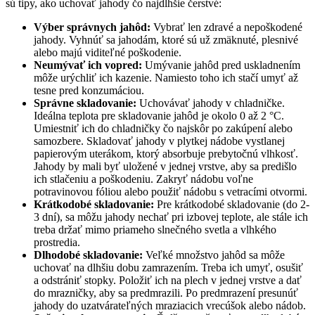
sú tipy, ako uchovať jahody čo najdlhšie čerstvé:
Výber správnych jahôd:
Vybrať len zdravé a nepoškodené
jahody. Vyhnúť sa jahodám, ktoré sú už zmäknuté, plesnivé
alebo majú viditeľné poškodenie.
Neumývať ich vopred:
Umývanie jahôd pred uskladnením
môže urýchliť ich kazenie. Namiesto toho ich stačí umyť až
tesne pred konzumáciou.
Správne skladovanie:
Uchovávať jahody v chladničke.
Ideálna teplota pre skladovanie jahôd je okolo 0 až 2 °C.
Umiestniť ich do chladničky čo najskôr po zakúpení alebo
samozbere. Skladovať jahody v plytkej nádobe vystlanej
papierovým uterákom, ktorý absorbuje prebytočnú vlhkosť.
Jahody by mali byť uložené v jednej vrstve, aby sa predišlo
ich stlačeniu a poškodeniu. Zakryť nádobu voľne
potravinovou fóliou alebo použiť nádobu s vetracími otvormi.
Krátkodobé skladovanie:
Pre krátkodobé skladovanie (do 2-
3 dní), sa môžu jahody nechať pri izbovej teplote, ale stále ich
treba držať mimo priameho slnečného svetla a vlhkého
prostredia.
Dlhodobé skladovanie:
Veľké množstvo jahôd sa môže
uchovať na dlhšiu dobu zamrazením. Treba ich umyť, osušiť
a odstrániť stopky. Položiť ich na plech v jednej vrstve a dať
do mrazničky, aby sa predmrazili. Po predmrazení presunúť
jahody do uzatvárateľných mraziacich vrecúšok alebo nádob.