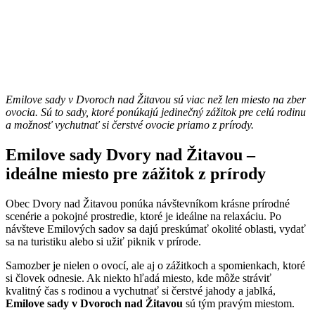
Emilove sady v Dvoroch nad Žitavou sú viac než len miesto na zber
ovocia. Sú to sady, ktoré ponúkajú jedinečný zážitok pre celú rodinu
a možnosť vychutnať si čerstvé ovocie priamo z prírody.
Emilove sady Dvory nad Žitavou –
ideálne miesto pre zážitok z prírody
Obec Dvory nad Žitavou ponúka návštevníkom krásne prírodné
scenérie a pokojné prostredie, ktoré je ideálne na relaxáciu. Po
návšteve Emilových sadov sa dajú preskúmať okolité oblasti, vydať
sa na turistiku alebo si užiť piknik v prírode.
Samozber je nielen o ovocí, ale aj o zážitkoch a spomienkach, ktoré
si človek odnesie. Ak niekto hľadá miesto, kde môže stráviť
kvalitný čas s rodinou a vychutnať si čerstvé jahody a jablká,
Emilove sady v Dvoroch nad Žitavou
sú tým pravým miestom.