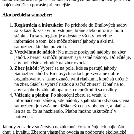
najčerstvejšie a počasie príjemnejšie.
Ako prebieha samozber:
Registrácia a inštrukcie:
Po príchode do Emilových sadov
sa zákazník zastaví pri vstupnej bráne alebo informačnom
stánku. Tu sa zaregistruje a dostane všetky potrebné
informácie o tom, kde môže zbierať jahody a aké má
samozber aktuálne pravidlá.
Vyzdvihnutie nádob:
Na mieste poskytnú nádoby na zber
jahôd. Zberači si môžu priniesť aj vlastné nádoby. Dôležité je,
aby boli čisté a vhodné na zber ovocia.
Zber jahôd:
Vybrať sa na pole, kde sa pestujú jahody.
Samozber jahôd v Emilových sadoch je zvyčajne dobre
organizovaný, s jasne označenými riadkami, ktoré sú určené
na zber. Stačí si vybrať riadok a začať zbierať. Dbať na to,
aby sa jahody zbierali opatrne a nepoškodili sa rastliny.
Váženie a platba:
Po skončení zberu sa vrátiť k
informačnému stánku, kde nádoby s jahodami odvážia. Cena
samozberu je zvyčajne nižšia než cena v obchode, a platí sa
len za to, čo sa nazbieralo. Platbu možno uskutočniť v
hotovosti.
Jahody zo sadov sú čerstvo nazbierané, čo zaručuje ich najlepšiu
chuť a kvalitu. Zberom vlastného ovocia sa podporuje ekologické