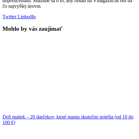
doporučeniam. Snažíme sa o to, aby obsah na Vmagazin.sk bol na
čo najvyššej úrovni.
Twitter
LinkedIn
Mohlo by vás zaujímať
Deň matiek – 20 darčekov, ktoré mamu skutočne potešia (od 10 do
100 €)