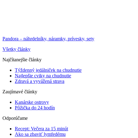
Pandora – náhrdelníky, náramky, prívesky, sety
Všetky články
Najčítanejšie články
Týždenný jedálniček na chudnutie
Najlepšie cviky na chudnutie
Zdravá a vyvážená strava
Zaujímavé články
Kanárske ostrovy
Pôžička do 24 hodín
Odporúčame
Recept: Večera za 15 minút
Ako sa zbaviť lymfedému