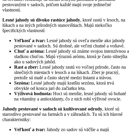
pestovanými v sadoch, pričom každé majú svoje jedinečné
vlastnosti.
Lesné jahody
sú divoko rastúce jahody
, ktoré rastú v lesoch, na
lúkach a na iných prírodných stanovištiach. Majú niekoľko
špecifických vlastností:
Veľkosť a tvar:
Lesné jahody sú oveľa menšie ako jahody
pestované v sadoch. Sú drobné, ale veľmi chutné a voňavé.
Chuť a aróma:
Lesné jahody sú známe svojou intenzívnou a
sladkou chuťou. Majú výraznú arómu, ktorá je často silnejšia
ako u sadových jahôd.
Rast a zber:
Lesné jahody rastú vo voľnej prírode, často na
slnečných miestach v lesoch a na lúkach. Zber je pracný,
pretože sú malé a často skryté medzi listami a trávou.
Sezóna:
Lesné jahody majú kratšiu sezónu, ktorá trvá
obvykle od konca jari do začiatku leta.
Výživová hodnota:
Hoci sú menšie, lesné jahody sú bohaté
na vitamíny a antioxidanty, čo z nich robí výživné ovocie.
Jahody pestované v sadoch
sú kultivované odrody
, ktoré sú
starostlivo pestované na farmách a v záhradách. Tu sú ich hlavné
charakteristiky:
Veľkosť a tvar:
Jahody zo sadov sú väčšie a majú