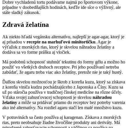
Dobre vychladenú tortu podávame najmä po športovom výkone,
prípadne v doobedňajších hodinách, keďže ide síce o výživný, ale
stále sladký zákusok.
Zdravá želatína
Ak niekto hľadá vegánsku alternatívu, najlepší je agar-agar, ktorý je
aj prísadou v
recepte
na marhuľovú minitortičku
. Agar je
výťažok z morských rias, ktorý je skvelou náhradou želatíny a
dodáva sa vo forme prášku aj vločiek.
Má podobnú schopnosť stuhnúť tekutinu do formy gélu a možno ho
použiť vo všetkých druhoch receptov. Pri jeho používaní netreba
zabúdať, že agaru treba viac ako želatíny, pretože nie je taký hustý.
Ďalšou skvelou možnosťou je škrob z koreňa kuzu, ktorý sa získava
z koreňa viniča kudzu pochádzajúceho z Japonska a Číny. Kuzu sa
už po stáročia používa v tradičnej čínskej medicíne na rôzne účely.
Vďaka svojej zahusťovacej schopnosti je skvelou
náhradou
želatíny
a môže sa pridávať priamo do receptov bez potreby varenia
ako iné alternatívy. Na rozdiel agaru stačí len malé množstvo kuzu.
V potravinách sa často používa aj karagenan. Získava z morských
rias, preto neobsahuje žiadne živočíšne produkty ani deriváty. Má
prirodzené zahusťovacie schopnosti a väčšinou sa používa na