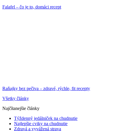
Falafel – čo je to, domáci recept
Raňajky bez pečiva – zdravé, rýchle, fit recepty
Všetky články
Najčítanejšie články
Týždenný jedálniček na chudnutie
Najlepšie cviky na chudnutie
Zdravá a vyvážená strava