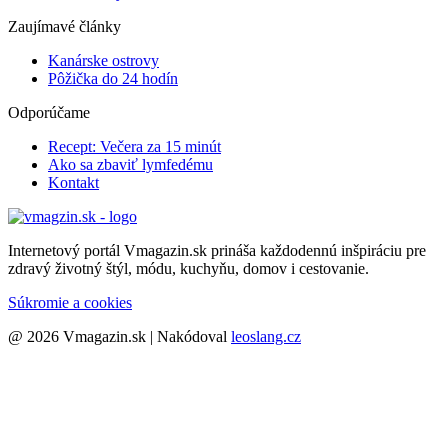
Zaujímavé články
Kanárske ostrovy
Pôžička do 24 hodín
Odporúčame
Recept: Večera za 15 minút
Ako sa zbaviť lymfedému
Kontakt
Internetový portál Vmagazin.sk prináša každodennú inšpiráciu pre
zdravý životný štýl, módu, kuchyňu, domov i cestovanie.
Súkromie a cookies
@ 2026 Vmagazin.sk | Nakódoval
leoslang.cz