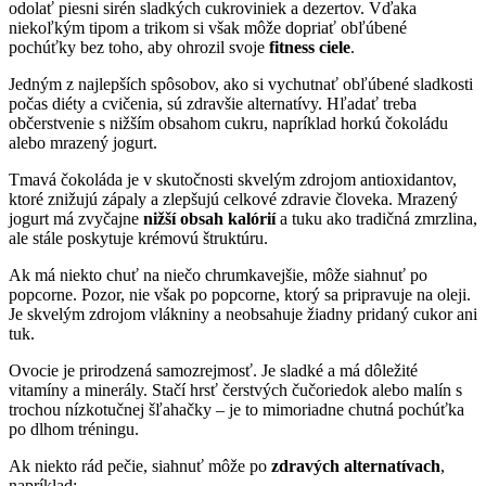
odolať piesni sirén sladkých cukroviniek a dezertov. Vďaka
niekoľkým tipom a trikom si však môže dopriať obľúbené
pochúťky bez toho, aby ohrozil svoje
fitness ciele
.
Jedným z najlepších spôsobov, ako si vychutnať obľúbené sladkosti
počas diéty a cvičenia, sú zdravšie alternatívy. Hľadať treba
občerstvenie s nižším obsahom cukru, napríklad horkú čokoládu
alebo mrazený jogurt.
Tmavá čokoláda je v skutočnosti skvelým zdrojom antioxidantov,
ktoré znižujú zápaly a zlepšujú celkové zdravie človeka. Mrazený
jogurt má zvyčajne
nižší obsah kalórií
a tuku ako tradičná zmrzlina,
ale stále poskytuje krémovú štruktúru.
Ak má niekto chuť na niečo chrumkavejšie, môže siahnuť po
popcorne. Pozor, nie však po popcorne, ktorý sa pripravuje na oleji.
Je skvelým zdrojom vlákniny a neobsahuje žiadny pridaný cukor ani
tuk.
Ovocie je prirodzená samozrejmosť. Je sladké a má dôležité
vitamíny a minerály. Stačí hrsť čerstvých čučoriedok alebo malín s
trochou nízkotučnej šľahačky – je to mimoriadne chutná pochúťka
po dlhom tréningu.
Ak niekto rád pečie, siahnuť môže po
zdravých alternatívach
,
napríklad: