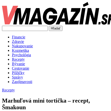
Hľadať
Financie
Zdravie
Nakupovanie
Kozmetika
Psychológia
Recepty
Bývanie
Cestovanie
Pôžičky
Správy
Zaujímavosti
Recepty
Marhuľová mini tortička – recept,
Šmakoun