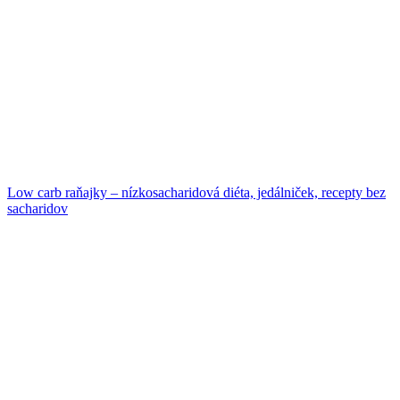
Low carb raňajky – nízkosacharidová diéta, jedálniček, recepty bez
sacharidov