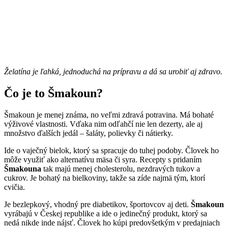
Želatína je ľahká, jednoduchá na prípravu a dá sa urobiť aj zdravo.
Čo je to Šmakoun?
Šmakoun je menej známa, no veľmi zdravá potravina. Má bohaté
výživové vlastnosti. Vďaka nim odľahčí nie len dezerty, ale aj
množstvo ďalších jedál – šaláty, polievky či nátierky.
Ide o vaječný bielok, ktorý sa spracuje do tuhej podoby. Človek ho
môže využiť ako alternatívu mäsa či syra. Recepty s pridaním
Šmakouna
tak majú menej cholesterolu, nezdravých tukov a
cukrov. Je bohatý na bielkoviny, takže sa zíde najmä tým, ktorí
cvičia.
Je bezlepkový, vhodný pre diabetikov, športovcov aj deti.
Šmakoun
vyrábajú v Českej republike a ide o jedinečný produkt, ktorý sa
nedá nikde inde nájsť. Človek ho kúpi predovšetkým v predajniach