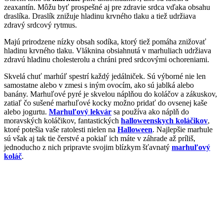
zeaxantín. Môžu byť prospešné aj pre zdravie srdca vďaka obsahu
draslíka. Draslík znižuje hladinu krvného tlaku a tiež udržiava
zdravý srdcový rytmus.
Majú prirodzene nízky obsah sodíka, ktorý tiež pomáha znižovať
hladinu krvného tlaku. Vláknina obsiahnutá v marhuliach udržiava
zdravú hladinu cholesterolu a chráni pred srdcovými ochoreniami.
Skvelá chuť marhúľ spestrí každý jedálniček. Sú výborné nie len
samostatne alebo v zmesi s iným ovocím, ako sú jablká alebo
banány. Marhuľové pyré je skvelou náplňou do koláčov a zákuskov,
zatiaľ čo sušené marhuľové kocky možno pridať do ovsenej kaše
alebo jogurtu.
Marhuľový lekvár
sa používa ako náplň do
moravských koláčikov, fantastických
halloweenskych koláčikov
,
ktoré potešia vaše ratolesti nielen na
Halloween
. Najlepšie marhule
sú však aj tak tie čerstvé a pokiaľ ich máte v záhrade až príliš,
jednoducho z nich pripravte svojim blízkym šťavnatý
marhuľový
koláč
.