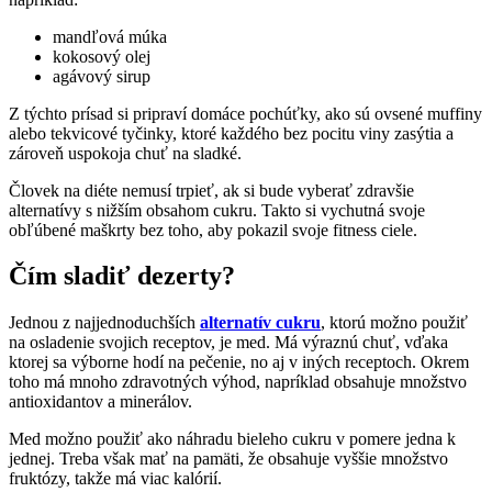
mandľová múka
kokosový olej
agávový sirup
Z týchto prísad si pripraví domáce pochúťky, ako sú ovsené muffiny
alebo tekvicové tyčinky, ktoré každého bez pocitu viny zasýtia a
zároveň uspokoja chuť na sladké.
Človek na diéte nemusí trpieť, ak si bude vyberať zdravšie
alternatívy s nižším obsahom cukru. Takto si vychutná svoje
obľúbené maškrty bez toho, aby pokazil svoje fitness ciele.
Čím sladiť dezerty?
Jednou z najjednoduchších
alternatív cukru
, ktorú možno použiť
na osladenie svojich receptov, je med. Má výraznú chuť, vďaka
ktorej sa výborne hodí na pečenie, no aj v iných receptoch. Okrem
toho má mnoho zdravotných výhod, napríklad obsahuje množstvo
antioxidantov a minerálov.
Med možno použiť ako náhradu bieleho cukru v pomere jedna k
jednej. Treba však mať na pamäti, že obsahuje vyššie množstvo
fruktózy, takže má viac kalórií.