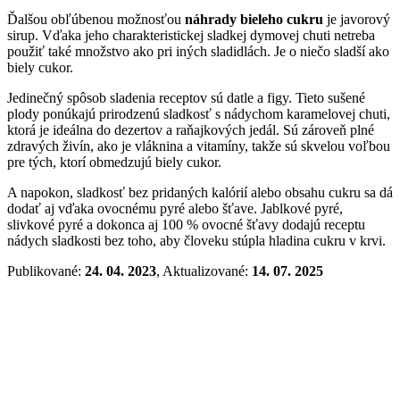
Ďalšou obľúbenou možnosťou
náhrady bieleho cukru
je javorový
sirup. Vďaka jeho charakteristickej sladkej dymovej chuti netreba
použiť také množstvo ako pri iných sladidlách. Je o niečo sladší ako
biely cukor.
Jedinečný spôsob sladenia receptov sú datle a figy. Tieto sušené
plody ponúkajú prirodzenú sladkosť s nádychom karamelovej chuti,
ktorá je ideálna do dezertov a raňajkových jedál. Sú zároveň plné
zdravých živín, ako je vláknina a vitamíny, takže sú skvelou voľbou
pre tých, ktorí obmedzujú biely cukor.
A napokon, sladkosť bez pridaných kalórií alebo obsahu cukru sa dá
dodať aj vďaka ovocnému pyré alebo šťave. Jablkové pyré,
slivkové pyré a dokonca aj 100 % ovocné šťavy dodajú receptu
nádych sladkosti bez toho, aby človeku stúpla hladina cukru v krvi.
Publikované:
24. 04. 2023
, Aktualizované:
14. 07. 2025