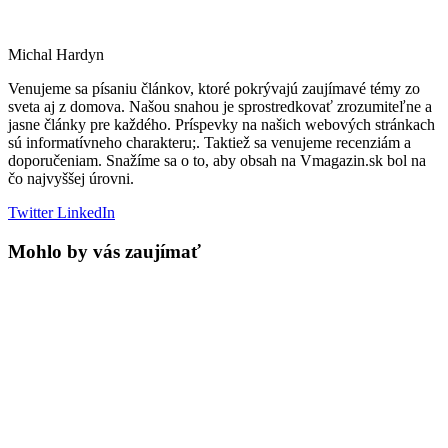
Michal Hardyn
Venujeme sa písaniu článkov, ktoré pokrývajú zaujímavé témy zo
sveta aj z domova. Našou snahou je sprostredkovať zrozumiteľne a
jasne články pre každého. Príspevky na našich webových stránkach
sú informatívneho charakteru;. Taktiež sa venujeme recenziám a
doporučeniam. Snažíme sa o to, aby obsah na Vmagazin.sk bol na
čo najvyššej úrovni.
Twitter
LinkedIn
Mohlo by vás zaujímať