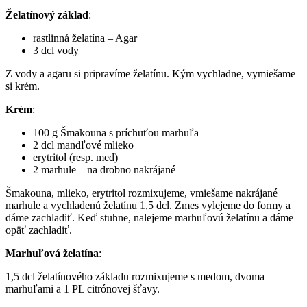
Želatínový základ
:
rastlinná želatína – Agar
3 dcl vody
Z vody a agaru si pripravíme želatínu. Kým vychladne, vymiešame
si krém.
Krém
:
100 g Šmakouna s príchuťou marhuľa
2 dcl mandľové mlieko
erytritol (resp. med)
2 marhule – na drobno nakrájané
Šmakouna, mlieko, erytritol rozmixujeme, vmiešame nakrájané
marhule a vychladenú želatínu 1,5 dcl. Zmes vylejeme do formy a
dáme zachladiť. Keď stuhne, nalejeme marhuľovú želatínu a dáme
opäť zachladiť.
Marhuľová želatína
:
1,5 dcl želatínového základu rozmixujeme s medom, dvoma
marhuľami a 1 PL citrónovej šťavy.