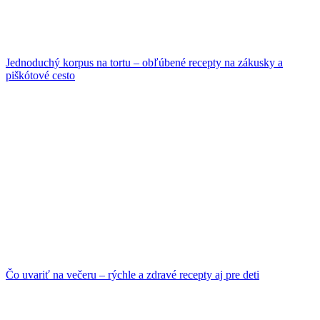
Jednoduchý korpus na tortu – obľúbené recepty na zákusky a
piškótové cesto
Čo uvariť na večeru – rýchle a zdravé recepty aj pre deti