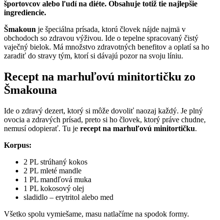
športovcov alebo ľudí na diéte. Obsahuje totiž tie najlepšie
ingrediencie.
Šmakoun
je špeciálna prísada, ktorú človek nájde najmä v
obchodoch so zdravou výživou. Ide o tepelne spracovaný čistý
vaječný bielok. Má množstvo zdravotných benefitov a oplatí sa ho
zaradiť do stravy tým, ktorí si dávajú pozor na svoju líniu.
Recept na marhuľovú minitortičku zo
Šmakouna
Ide o zdravý dezert, ktorý si môže dovoliť naozaj každý. Je plný
ovocia a zdravých prísad, preto si ho človek, ktorý práve chudne,
nemusí odopierať. Tu je
recept na marhuľovú minitortičku
.
Korpus:
2 PL strúhaný kokos
2 PL mleté mandle
1 PL mandľová muka
1 PL kokosový olej
sladidlo – erytritol alebo med
Všetko spolu vymiešame, masu natlačíme na spodok formy.