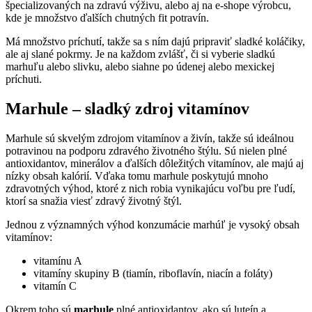
špecializovaných na zdravú výživu, alebo aj na e-shope výrobcu,
kde je množstvo ďalších chutných fit potravín.
Má množstvo príchutí, takže sa s ním dajú pripraviť sladké koláčiky,
ale aj slané pokrmy. Je na každom zvlášť, či si vyberie sladkú
marhuľu alebo slivku, alebo siahne po údenej alebo mexickej
príchuti.
Marhule – sladký zdroj vitamínov
Marhule sú skvelým zdrojom vitamínov a živín, takže sú ideálnou
potravinou na podporu zdravého životného štýlu. Sú nielen plné
antioxidantov, minerálov a ďalších dôležitých vitamínov, ale majú aj
nízky obsah kalórií. Vďaka tomu marhule poskytujú mnoho
zdravotných výhod, ktoré z nich robia vynikajúcu voľbu pre ľudí,
ktorí sa snažia viesť zdravý životný štýl.
Jednou z významných výhod konzumácie marhúľ je vysoký obsah
vitamínov:
vitamínu A
vitamíny skupiny B (tiamín, riboflavín, niacín a foláty)
vitamín C
Okrem toho sú
marhule
plné antioxidantov, ako sú luteín a