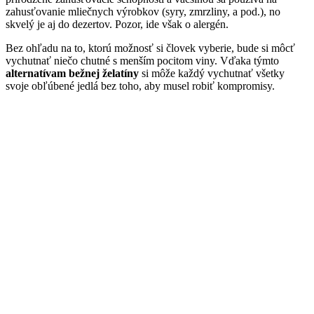
zahusťovanie mliečnych výrobkov (syry, zmrzliny, a pod.), no
skvelý je aj do dezertov. Pozor, ide však o alergén.
Bez ohľadu na to, ktorú možnosť si človek vyberie, bude si môcť
vychutnať niečo chutné s menším pocitom viny. Vďaka týmto
alternatívam bežnej želatíny
si môže každý vychutnať všetky
svoje obľúbené jedlá bez toho, aby musel robiť kompromisy.