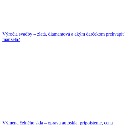
Výročia svadby – zlatá, diamantová a akým darčekom prekvapiť
manžela?
Výmena čelného skla – oprava autoskla, pripoistenie, cena