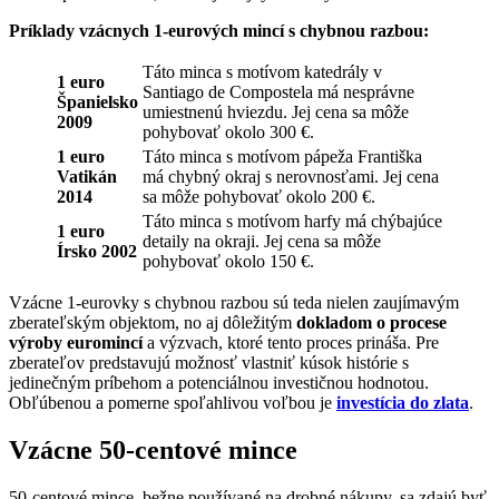
Príklady vzácnych 1-eurových mincí s chybnou razbou:
Táto minca s motívom katedrály v
1 euro
Santiago de Compostela má nesprávne
Španielsko
umiestnenú hviezdu. Jej cena sa môže
2009
pohybovať okolo 300 €.
1 euro
Táto minca s motívom pápeža Františka
Vatikán
má chybný okraj s nerovnosťami. Jej cena
2014
sa môže pohybovať okolo 200 €.
Táto minca s motívom harfy má chýbajúce
1 euro
detaily na okraji. Jej cena sa môže
Írsko 2002
pohybovať okolo 150 €.
Vzácne 1-eurovky s chybnou razbou sú teda nielen zaujímavým
zberateľským objektom, no aj dôležitým
dokladom o procese
výroby euromincí
a výzvach, ktoré tento proces prináša. Pre
zberateľov predstavujú možnosť vlastniť kúsok histórie s
jedinečným príbehom a potenciálnou investičnou hodnotou.
Obľúbenou a pomerne spoľahlivou voľbou je
investícia do zlata
.
Vzácne 50-centové mince
50-centové mince, bežne používané na drobné nákupy, sa zdajú byť