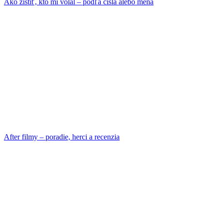
Ako zistiť, kto mi volal – podľa čísla alebo mena
After filmy – poradie, herci a recenzia