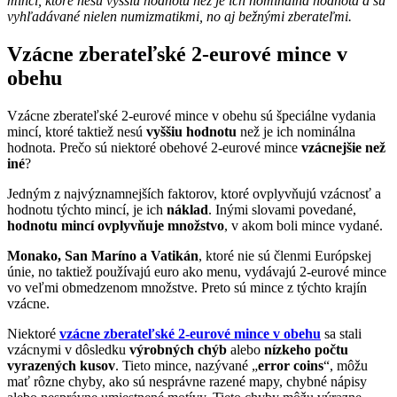
mincí, ktoré nesú vyššiu hodnotu než je ich nominálna hodnota a sú
vyhľadávané nielen numizmatikmi, no aj bežnými zberateľmi.
Vzácne zberateľské 2-eurové mince v
obehu
Vzácne zberateľské 2-eurové mince v obehu sú špeciálne vydania
mincí, ktoré taktiež nesú
vyššiu hodnotu
než je ich nominálna
hodnota. Prečo sú niektoré obehové 2-eurové mince
vzácnejšie než
iné
?
Jedným z najvýznamnejších faktorov, ktoré ovplyvňujú vzácnosť a
hodnotu týchto mincí, je ich
náklad
. Inými slovami povedané,
hodnotu mincí ovplyvňuje množstvo
, v akom boli mince vydané.
Monako, San Maríno a Vatikán
, ktoré nie sú členmi Európskej
únie, no taktiež používajú euro ako menu, vydávajú 2-eurové mince
vo veľmi obmedzenom množstve. Preto sú mince z týchto krajín
vzácne.
Niektoré
vzácne zberateľské 2-eurové mince v obehu
sa stali
vzácnymi v dôsledku
výrobných chýb
alebo
nízkeho počtu
vyrazených kusov
. Tieto mince, nazývané „
error coins
“, môžu
mať rôzne chyby, ako sú nesprávne razené mapy, chybné nápisy