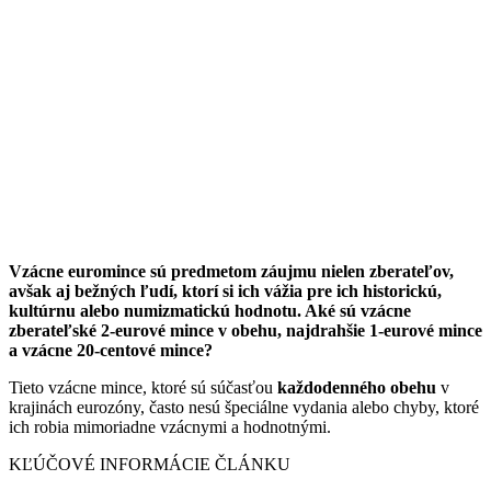
Vzácne euromince sú predmetom záujmu nielen zberateľov,
avšak aj bežných ľudí, ktorí si ich vážia pre ich historickú,
kultúrnu alebo numizmatickú hodnotu. Aké sú vzácne
zberateľské 2-eurové mince v obehu, najdrahšie 1-eurové mince
a vzácne 20-centové mince?
Tieto vzácne mince, ktoré sú súčasťou
každodenného obehu
v
krajinách eurozóny, často nesú špeciálne vydania alebo chyby, ktoré
ich robia mimoriadne vzácnymi a hodnotnými.
KĽÚČOVÉ INFORMÁCIE ČLÁNKU