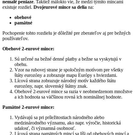
nemalé peniaze
. Taktiež málokto vie, že medzi týmito mincami
existuje rozdiel.
Dvojeurové mince sa delia
na:
obehové
pamätné
Pochopenie tohto rozdielu je dôležité pre zberateľov aj pre bežných
používateľov.
Obehové 2-eurové mince:
Sú určené na bežné denné platby a bežne sa vyskytujú v
obehu.
Vzor na rubovej strane je spoločným motívom pre všetky
štáty eurozóny a zobrazuje mapu Európy s hviezdami.
Lícová strana zobrazuje národný motív každého štátu
eurozóny, napr. slovenský štátny znak.
Obehové 2-eurové mince sa razia v neobmedzenom množstve
a ich hodnota sa väčšinou rovná ich nominálnej hodnote.
Pamätné 2-eurové mince:
Vydávajú sa pri príležitostiach národného alebo
medzinárodného významu, ako napr. výročie, historická
udalosť, či významná osobnosť.
Lícová strana pamätných mincí sa líši od obehových mincí a