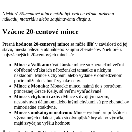
Niektoré 50-centové mince môžu byť vzácne vďaka nízkemu
nákladu, materiálu alebo zaujímavému dizajnu.
Vzácne 20-centové mince
Presná
hodnota 20-centovej mince
sa môže líšiť v závislosti od jej
stavu, miesta nálezu a aktuálneho záujmu zberateľov. Niektoré z
najvzácnejších 20-centových mincí sú:
Mince z Vatikánu:
Vatikánske mince sú zberateľmi veľmi
obľúbené vďaka ich náboženskej tematike a nízkym
nákladom. Mince s chybami alebo vydané v obmedzenom
počte môžu dosiahnuť vysoké ceny.
Mince z Monaka:
Monacké mince, najmä tie s portrétom
princeznej Grace Kelly, sú veľmi vyhľadávané.
Mince s chybami razby:
Mince s dvojitým razom,
nesprávnym dátumom alebo inými chybami sú pre zberateľov
mimoriadne atraktívne.
Mince s unikátnym motívom:
Mince vydané pri príležitosti
významných udalostí, ako sú olympijské hry alebo výročia,
majú zvyčajne vyššiu hodnotu.