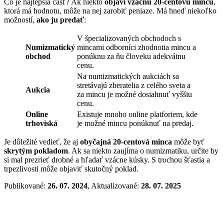
Čo je najlepšia časť? Ak niekto
objaví vzácnu 20-centovú mincu
,
ktorá má hodnotu, môže na nej zarobiť peniaze. Má hneď niekoľko
možností,
ako ju predať
:
V špecializovaných obchodoch s
Numizmatický
mincami odborníci zhodnotia mincu a
obchod
ponúknu za ňu človeku adekvátnu
cenu.
Na numizmatických aukciách sa
stretávajú zberatelia z celého sveta a
Aukcia
za mincu je možné dosiahnuť vyššiu
cenu.
Online
Existuje mnoho online platforiem, kde
trhoviská
je možné mincu ponúknuť na predaj.
Je dôležité vedieť, že aj
obyčajná 20-centová minca
môže byť
skrytým pokladom
. Ak sa niekto zaujíma o numizmatiku, určite by
si mal prezrieť drobné a hľadať vzácne kúsky. S trochou šťastia a
trpezlivosti môže objaviť skutočný poklad.
Publikované:
26. 07. 2024
, Aktualizované:
28. 07. 2025