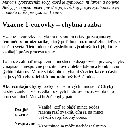
Minca s vyobrazením sovy, ktorá je symbolom múdrosti a bohyne
Atény, je cenená nielen pre dizajn, avšak aj pre jej symboliku a jej
hodnota môže prevyšovať 1 euro.
Vzácne 1-eurovky – chybná razba
Vzácne 1-eurovky s chybnou razbou predstavujú
zaujímavý
fenomén v numizmatike
, ktorý priťahuje pozornosť zberateľov z
celého sveta. Tieto mince sú výsledkom
výrobných chýb
, ktoré
vznikajú počas procesu razby.
To môže zahŕňať nesprávne umiestnenie dizajnových prvkov, chyby
v nápisoch, nesprávne použitie kovov alebo dokonca kombináciu
týchto faktorov. Mince s takýmito chybami sú
zriedkavé
a často
majú
vyššiu zberateľskú hodnotu
než bežné mince.
Ako vznikajú chyby razby
na 1-eurových minciach?
Chyby
razby
vznikajú v dôsledku rôznych faktorov počas výrobného
procesu mincí. Medzi bežné chyby patrí:
Vzniká, keď sa plášť mince počas
Dvojité
razenia razí dvakrát, čím sa na minci
razenie
vytvorí dvojnásobný obraz.
Nesprávne
Vzor mince sa môže nachádzať mimo