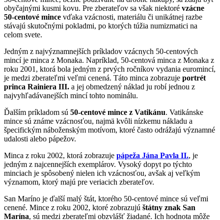
obyčajnými kusmi kovu. Pre zberateľov sa však niektoré
vzácne
50-centové mince
vďaka vzácnosti, materiálu či unikátnej razbe
stávajú skutočnými pokladmi, po ktorých túžia numizmatici na
celom svete.
Jedným z najvýznamnejších príkladov vzácnych 50-centových
mincí je minca z Monaka. Napríklad, 50-centová minca z Monaka z
roku 2001, ktorá bola jedným z prvých ročníkov vydania euromincí,
je medzi zberateľmi veľmi cenená. Táto minca zobrazuje
portrét
princa Rainiera III.
a jej obmedzený náklad ju robí jednou z
najvyhľadávanejších mincí tohto nominálu.
Ďalším príkladom sú
50-centové mince z Vatikánu
. Vatikánske
mince sú známe vzácnosťou, najmä kvôli nízkemu nákladu a
špecifickým náboženským motívom, ktoré často odrážajú významné
udalosti alebo pápežov.
Minca z roku 2002, ktorá zobrazuje
pápeža Jána Pavla II.
, je
jedným z najcennejších exemplárov. Vysoký dopyt po týchto
minciach je spôsobený nielen ich vzácnosťou, avšak aj veľkým
významom, ktorý majú pre veriacich zberateľov.
San Maríno je ďalší malý štát, ktorého 50-centové mince sú veľmi
cenené. Mince z roku 2002, ktoré zobrazujú
štátny znak San
Marína
, sú medzi zberateľmi obzvlášť žiadané. Ich hodnota môže