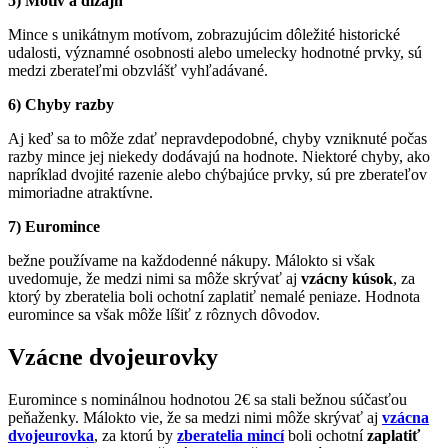
5) Motív a dizajn
Mince s unikátnym motívom, zobrazujúcim dôležité historické
udalosti, významné osobnosti alebo umelecky hodnotné prvky, sú
medzi zberateľmi obzvlášť vyhľadávané.
6) Chyby razby
Aj keď sa to môže zdať nepravdepodobné, chyby vzniknuté počas
razby mince jej niekedy dodávajú na hodnote. Niektoré chyby, ako
napríklad dvojité razenie alebo chýbajúce prvky, sú pre zberateľov
mimoriadne atraktívne.
7) Euromince
bežne používame na každodenné nákupy. Málokto si však
uvedomuje, že medzi nimi sa môže skrývať aj
vzácny kúsok
, za
ktorý by zberatelia boli ochotní zaplatiť nemalé peniaze. Hodnota
euromince sa však môže líšiť z rôznych dôvodov.
Vzácne dvojeurovky
Euromince s nominálnou hodnotou 2€ sa stali bežnou súčasťou
peňaženky. Málokto vie, že sa medzi nimi môže skrývať aj
vzácna
dvojeurovka
, za ktorú by
zberatelia mincí
boli ochotní
zaplatiť