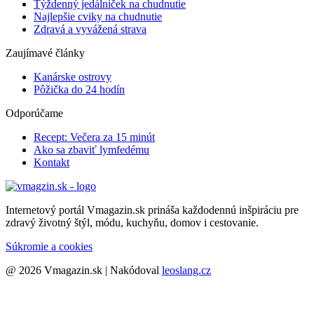
Týždenný jedálniček na chudnutie
Najlepšie cviky na chudnutie
Zdravá a vyvážená strava
Zaujímavé články
Kanárske ostrovy
Pôžička do 24 hodín
Odporúčame
Recept: Večera za 15 minút
Ako sa zbaviť lymfedému
Kontakt
Internetový portál Vmagazin.sk prináša každodennú inšpiráciu pre
zdravý životný štýl, módu, kuchyňu, domov i cestovanie.
Súkromie a cookies
@ 2026 Vmagazin.sk | Nakódoval
leoslang.cz