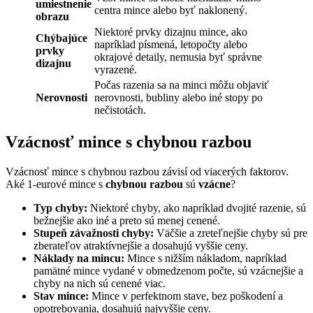
umiestnenie
centra mince alebo byť naklonený.
obrazu
Niektoré prvky dizajnu mince, ako
Chýbajúce
napríklad písmená, letopočty alebo
prvky
okrajové detaily, nemusia byť správne
dizajnu
vyrazené.
Počas razenia sa na minci môžu objaviť
Nerovnosti
nerovnosti, bubliny alebo iné stopy po
nečistotách.
Vzácnosť mince s chybnou razbou
Vzácnosť mince s chybnou razbou závisí od viacerých faktorov.
Aké 1-eurové mince s
chybnou razbou
sú
vzácne
?
Typ chyby:
Niektoré chyby, ako napríklad dvojité razenie, sú
bežnejšie ako iné a preto sú menej cenené.
Stupeň závažnosti chyby:
Väčšie a zreteľnejšie chyby sú pre
zberateľov atraktívnejšie a dosahujú vyššie ceny.
Náklady na mincu:
Mince s nižším nákladom, napríklad
pamätné mince vydané v obmedzenom počte, sú vzácnejšie a
chyby na nich sú cenené viac.
Stav mince:
Mince v perfektnom stave, bez poškodení a
opotrebovania, dosahujú najvyššie ceny.