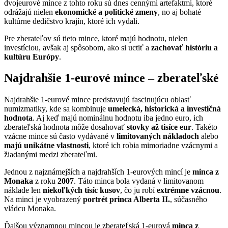
dvojeurové mince z tohto roku sú dnes cennými artefaktmi, ktoré
odrážajú nielen
ekonomické a politické zmeny
, no aj bohaté
kultúrne dedičstvo krajín, ktoré ich vydali.
Pre zberateľov sú tieto mince, ktoré majú hodnotu, nielen
investíciou, avšak aj spôsobom, ako si uctiť a
zachovať históriu a
kultúru Európy
.
Najdrahšie 1-eurové mince – zberateľské
Najdrahšie 1-eurové mince predstavujú fascinujúcu oblasť
numizmatiky, kde sa kombinuje
umelecká, historická a investičná
hodnota
. Aj keď majú nominálnu hodnotu iba jedno euro, ich
zberateľská hodnota môže dosahovať
stovky až tisíce eur
. Takéto
vzácne mince sú často vydávané v
limitovaných nákladoch
alebo
majú unikátne vlastnosti
, ktoré ich robia mimoriadne vzácnymi a
žiadanými medzi zberateľmi.
Jednou z najznámejších a najdrahších 1-eurových mincí je
minca z
Monaka
z roku
2007
. Táto minca bola vydaná v limitovanom
náklade len
niekoľkých tisíc kusov
, čo ju robí
extrémne vzácnou
.
Na minci je vyobrazený
portrét princa Alberta II.
, súčasného
vládcu Monaka.
Ďalšou významnou mincou je zberateľská 1-eurová
minca z