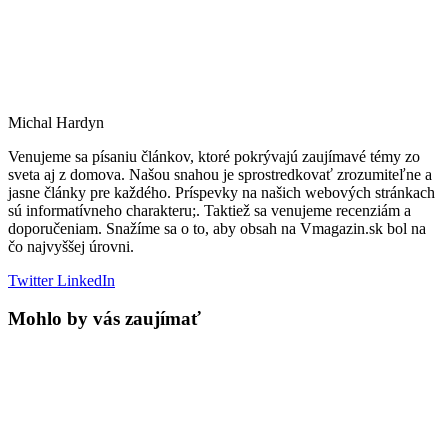
Michal Hardyn
Venujeme sa písaniu článkov, ktoré pokrývajú zaujímavé témy zo
sveta aj z domova. Našou snahou je sprostredkovať zrozumiteľne a
jasne články pre každého. Príspevky na našich webových stránkach
sú informatívneho charakteru;. Taktiež sa venujeme recenziám a
doporučeniam. Snažíme sa o to, aby obsah na Vmagazin.sk bol na
čo najvyššej úrovni.
Twitter
LinkedIn
Mohlo by vás zaujímať