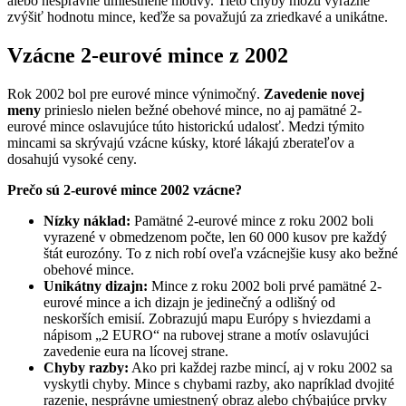
alebo nesprávne umiestnené motívy. Tieto chyby môžu výrazne
zvýšiť hodnotu mince, keďže sa považujú za zriedkavé a unikátne.
Vzácne 2-eurové mince z 2002
Rok 2002 bol pre eurové mince výnimočný.
Zavedenie novej
meny
prinieslo nielen bežné obehové mince, no aj pamätné 2-
eurové mince oslavujúce túto historickú udalosť. Medzi týmito
mincami sa skrývajú vzácne kúsky, ktoré lákajú zberateľov a
dosahujú vysoké ceny.
Prečo sú 2-eurové mince 2002 vzácne?
Nízky náklad:
Pamätné 2-eurové mince z roku 2002 boli
vyrazené v obmedzenom počte, len 60 000 kusov pre každý
štát eurozóny. To z nich robí oveľa vzácnejšie kusy ako bežné
obehové mince.
Unikátny dizajn:
Mince z roku 2002 boli prvé pamätné 2-
eurové mince a ich dizajn je jedinečný a odlišný od
neskorších emisií. Zobrazujú mapu Európy s hviezdami a
nápisom „2 EURO“ na rubovej strane a motív oslavujúci
zavedenie eura na lícovej strane.
Chyby razby:
Ako pri každej razbe mincí, aj v roku 2002 sa
vyskytli chyby. Mince s chybami razby, ako napríklad dvojité
razenie, nesprávne umiestnený obraz alebo chýbajúce prvky