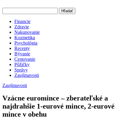
Hľadať
Financie
Zdravie
Nakupovanie
Kozmetika
Psychológia
Recepty
Bývanie
Cestovanie
Pôžičky
Správy
Zaujímavosti
Zaujímavosti
Vzácne euromince – zberateľské a
najdrahšie 1-eurové mince, 2-eurové
mince v obehu