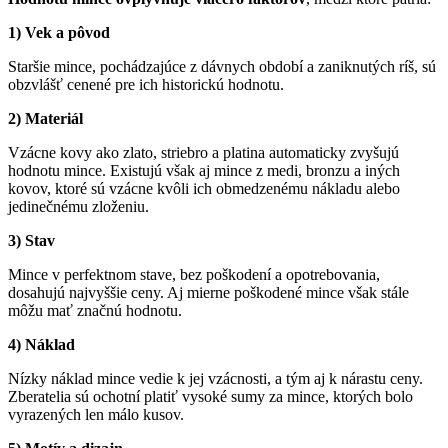
1) Vek a pôvod
Staršie mince, pochádzajúce z dávnych období a zaniknutých ríš, sú
obzvlášť cenené pre ich historickú hodnotu.
2) Materiál
Vzácne kovy ako zlato, striebro a platina automaticky zvyšujú
hodnotu mince. Existujú však aj mince z medi, bronzu a iných
kovov, ktoré sú vzácne kvôli ich obmedzenému nákladu alebo
jedinečnému zloženiu.
3) Stav
Mince v perfektnom stave, bez poškodení a opotrebovania,
dosahujú najvyššie ceny. Aj mierne poškodené mince však stále
môžu mať značnú hodnotu.
4) Náklad
Nízky náklad mince vedie k jej vzácnosti, a tým aj k nárastu ceny.
Zberatelia sú ochotní platiť vysoké sumy za mince, ktorých bolo
vyrazených len málo kusov.