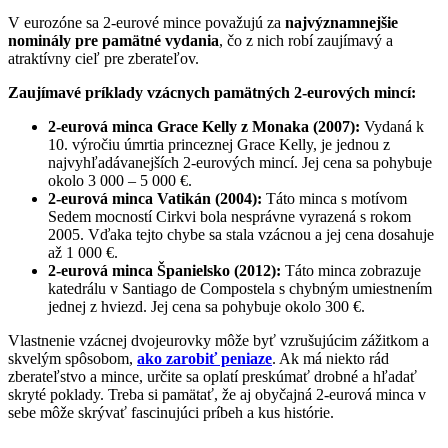
V eurozóne sa 2-eurové mince považujú za
najvýznamnejšie
nominály pre pamätné vydania
, čo z nich robí zaujímavý a
atraktívny cieľ pre zberateľov.
Zaujímavé príklady vzácnych pamätných 2-eurových mincí:
2-eurová minca Grace Kelly z Monaka (2007):
Vydaná k
10. výročiu úmrtia princeznej Grace Kelly, je jednou z
najvyhľadávanejších 2-eurových mincí. Jej cena sa pohybuje
okolo 3 000 – 5 000 €.
2-eurová minca Vatikán (2004):
Táto minca s motívom
Sedem mocností Cirkvi bola nesprávne vyrazená s rokom
2005. Vďaka tejto chybe sa stala vzácnou a jej cena dosahuje
až 1 000 €.
2-eurová minca Španielsko (2012):
Táto minca zobrazuje
katedrálu v Santiago de Compostela s chybným umiestnením
jednej z hviezd. Jej cena sa pohybuje okolo 300 €.
Vlastnenie vzácnej dvojeurovky môže byť vzrušujúcim zážitkom a
skvelým spôsobom,
ako zarobiť peniaze
. Ak má niekto rád
zberateľstvo a mince, určite sa oplatí preskúmať drobné a hľadať
skryté poklady. Treba si pamätať, že aj obyčajná 2-eurová minca v
sebe môže skrývať fascinujúci príbeh a kus histórie.