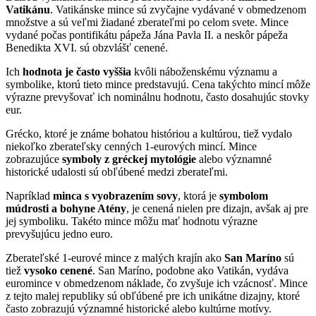
Vatikánu
. Vatikánske mince sú zvyčajne vydávané v obmedzenom
množstve a sú veľmi žiadané zberateľmi po celom svete. Mince
vydané počas pontifikátu pápeža Jána Pavla II. a neskôr pápeža
Benedikta XVI. sú obzvlášť cenené.
Ich
hodnota je často vyššia
kvôli náboženskému významu a
symbolike, ktorú tieto mince predstavujú. Cena takýchto mincí môže
výrazne prevyšovať ich nominálnu hodnotu, často dosahujúc stovky
eur.
Grécko, ktoré je známe bohatou históriou a kultúrou, tiež vydalo
niekoľko zberateľsky cenných 1-eurových mincí. Mince
zobrazujúce
symboly z gréckej mytológie
alebo významné
historické udalosti sú obľúbené medzi zberateľmi.
Napríklad
minca s vyobrazením sovy
, ktorá je
symbolom
múdrosti a bohyne Atény
, je cenená nielen pre dizajn, avšak aj pre
jej symboliku. Takéto mince môžu mať hodnotu výrazne
prevyšujúcu jedno euro.
Zberateľské 1-eurové mince z malých krajín ako
San Maríno
sú
tiež
vysoko cenené
. San Maríno, podobne ako Vatikán, vydáva
euromince v obmedzenom náklade, čo zvyšuje ich vzácnosť. Mince
z tejto malej republiky sú obľúbené pre ich unikátne dizajny, ktoré
často zobrazujú významné historické alebo kultúrne motívy.