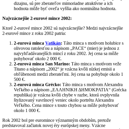
dizajnu, sú pre zberateľov mimoriadne atraktívne a ich
hodnota môže byť oveľa vyššia ako nominálna hodnota.
Najvzácnejšie 2-eurové mince 2002:
Ktoré 2-eurové mince 2002 sú najvzácnejšie? Medzi najvzácnejšie
2-eurové mince z roku 2002 patria:
2-eurová minca
Vatikán
:
Táto minca s motívom holubice s
olivovou ratolesťou a nápisom „PACE“ (mier) je jednou z
najvyhľadávanejších mincí z roku 2002. Jej cena sa môže
pohybovať okolo 2 000 €.
2-eurová minca San Marino:
Táto minca s motívom veže
Titano a nápisom „2002“ je vzácna kvôli nízkej emisii a
obľúbenosti medzi zberateľmi. Jej cena sa pohybuje okolo 1
500 €.
2-eurová minca Grécko:
Táto minca s motívom Alexandra
Veľkého a nápisom „ΕΛΛΗΝΙΚΗ ΔΗΜΟΚΡΑΤΙΑ“ (Grécka
republika) je vzácna kvôli chybe v razbe, ktorá ovplyvnila
štylizovaný vavrínový veniec okolo portrétu Alexandra
Veľkého. Cena mince s touto chybou sa môže pohybovať
okolo 1 000 €.
Rok 2002 bol pre euromince významným obdobím, pretože
predstavoval začiatok novej éry európskej meny. Vzácne