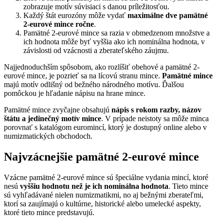
zobrazuje motív súvisiaci s danou príležitosťou.
Každý štát eurozóny môže vydať
maximálne dve pamätné
2-eurové mince ročne
.
Pamätné 2-eurové mince sa razia v obmedzenom množstve a
ich hodnota môže byť vyššia ako ich nominálna hodnota, v
závislosti od vzácnosti a zberateľského záujmu.
Najjednoduchším spôsobom, ako rozlíšiť obehové a pamätné 2-
eurové mince, je pozrieť sa na lícovú stranu mince.
Pamätné mince
majú motív odlišný od bežného národného motívu. Ďalšou
pomôckou je hľadanie nápisu na hrane mince.
Pamätné mince zvyčajne obsahujú
nápis s rokom razby, názov
štátu a jedinečný motív mince
. V prípade neistoty sa môže minca
porovnať s katalógom euromincí, ktorý je dostupný online alebo v
numizmatických obchodoch.
Najvzácnejšie pamätné 2-eurové mince
Vzácne pamätné 2-eurové mince sú špeciálne vydania mincí, ktoré
nesú
vyššiu hodnotu než je ich nominálna hodnota
. Tieto mince
sú vyhľadávané nielen numizmatikmi, no aj bežnými zberateľmi,
ktorí sa zaujímajú o kultúrne, historické alebo umelecké aspekty,
ktoré tieto mince predstavujú.