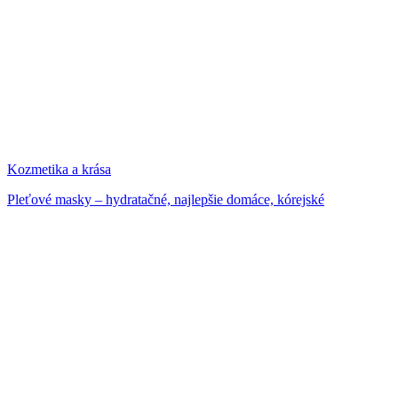
Kozmetika a krása
Pleťové masky – hydratačné, najlepšie domáce, kórejské