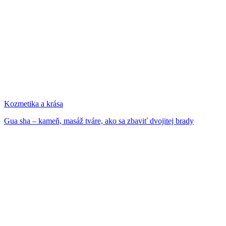
Kozmetika a krása
Gua sha – kameň, masáž tváre, ako sa zbaviť dvojitej brady