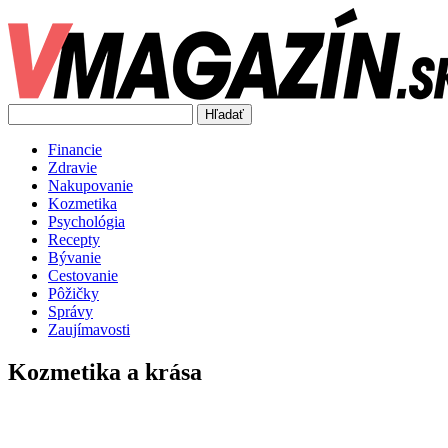
Hľadať
Financie
Zdravie
Nakupovanie
Kozmetika
Psychológia
Recepty
Bývanie
Cestovanie
Pôžičky
Správy
Zaujímavosti
Kozmetika a krása