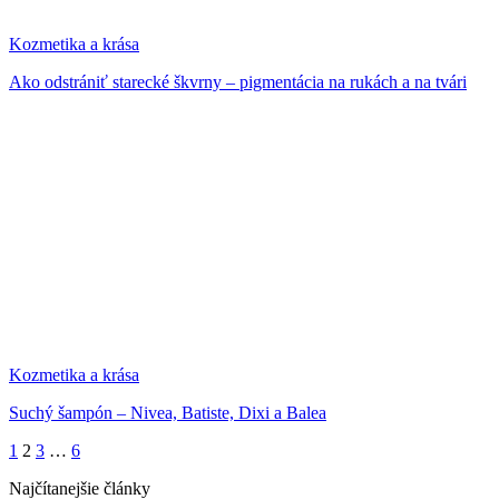
Kozmetika a krása
Ako odstrániť starecké škvrny – pigmentácia na rukách a na tvári
Kozmetika a krása
Suchý šampón – Nivea, Batiste, Dixi a Balea
1
2
3
…
6
Najčítanejšie články