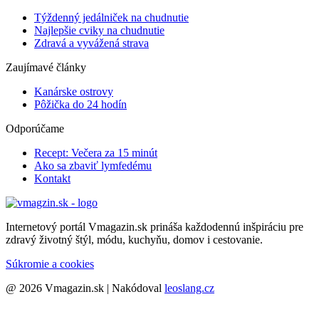
Týždenný jedálniček na chudnutie
Najlepšie cviky na chudnutie
Zdravá a vyvážená strava
Zaujímavé články
Kanárske ostrovy
Pôžička do 24 hodín
Odporúčame
Recept: Večera za 15 minút
Ako sa zbaviť lymfedému
Kontakt
Internetový portál Vmagazin.sk prináša každodennú inšpiráciu pre
zdravý životný štýl, módu, kuchyňu, domov i cestovanie.
Súkromie a cookies
@ 2026 Vmagazin.sk | Nakódoval
leoslang.cz