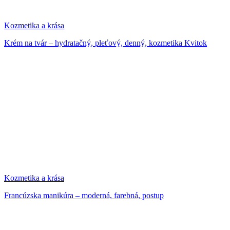
Kozmetika a krása
Krém na tvár – hydratačný, pleťový, denný, kozmetika Kvitok
Kozmetika a krása
Francúzska manikúra – moderná, farebná, postup