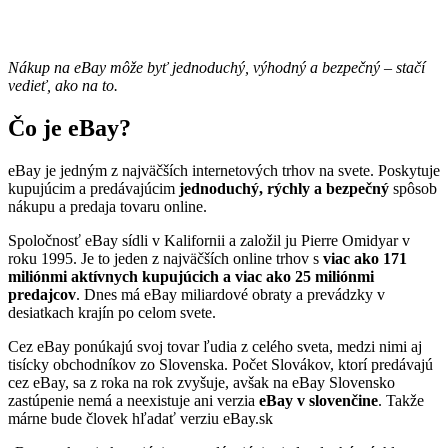
Nákup na eBay môže byť jednoduchý, výhodný a bezpečný – stačí
vedieť, ako na to.
Čo je eBay?
eBay je jedným z najväčších internetových trhov na svete. Poskytuje
kupujúcim a predávajúcim
jednoduchý, rýchly a bezpečný
spôsob
nákupu a predaja tovaru online.
Spoločnosť eBay sídli v Kalifornii a založil ju Pierre Omidyar v
roku 1995. Je to jeden z najväčších online trhov s
viac ako 171
miliónmi aktívnych kupujúcich a viac ako 25 miliónmi
predajcov
. Dnes má eBay miliardové obraty a prevádzky v
desiatkach krajín po celom svete.
Cez eBay ponúkajú svoj tovar ľudia z celého sveta, medzi nimi aj
tisícky obchodníkov zo Slovenska. Počet Slovákov, ktorí predávajú
cez eBay, sa z roka na rok zvyšuje, avšak na eBay Slovensko
zastúpenie nemá a neexistuje ani verzia
eBay v slovenčine
. Takže
márne bude človek hľadať verziu eBay.sk