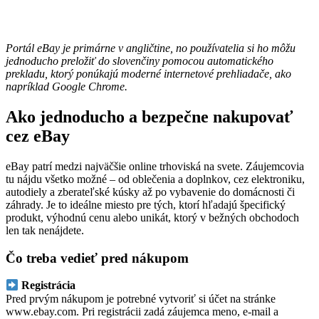
Portál eBay je primárne v angličtine, no používatelia si ho môžu
jednoducho preložiť do slovenčiny pomocou automatického
prekladu, ktorý ponúkajú moderné internetové prehliadače, ako
napríklad Google Chrome.
Ako jednoducho a bezpečne nakupovať
cez eBay
eBay patrí medzi najväčšie online trhoviská na svete. Záujemcovia
tu nájdu všetko možné – od oblečenia a doplnkov, cez elektroniku,
autodiely a zberateľské kúsky až po vybavenie do domácnosti či
záhrady. Je to ideálne miesto pre tých, ktorí hľadajú špecifický
produkt, výhodnú cenu alebo unikát, ktorý v bežných obchodoch
len tak nenájdete.
Čo treba vedieť pred nákupom
Registrácia
Pred prvým nákupom je potrebné vytvoriť si účet na stránke
www.ebay.com. Pri registrácii zadá záujemca meno, e-mail a