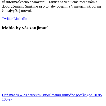
sú informatívneho charakteru;. Taktiež sa venujeme recenziám a
doporučeniam. Snažíme sa o to, aby obsah na Vmagazin.sk bol na
čo najvyššej úrovni.
Twitter
LinkedIn
Mohlo by vás zaujímať
Deň matiek – 20 darčekov, ktoré mamu skutočne potešia (od 10 do
100 €)