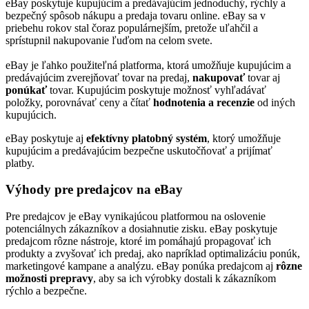
eBay poskytuje kupujúcim a predávajúcim jednoduchý, rýchly a
bezpečný spôsob nákupu a predaja tovaru online. eBay sa v
priebehu rokov stal čoraz populárnejším, pretože uľahčil a
sprístupnil nakupovanie ľuďom na celom svete.
eBay je ľahko použiteľná platforma, ktorá umožňuje kupujúcim a
predávajúcim zverejňovať tovar na predaj,
nakupovať
tovar aj
ponúkať
tovar. Kupujúcim poskytuje možnosť vyhľadávať
položky, porovnávať ceny a čítať
hodnotenia a recenzie
od iných
kupujúcich.
eBay poskytuje aj
efektívny platobný systém
, ktorý umožňuje
kupujúcim a predávajúcim bezpečne uskutočňovať a prijímať
platby.
Výhody pre predajcov na eBay
Pre predajcov je eBay vynikajúcou platformou na oslovenie
potenciálnych zákazníkov a dosiahnutie zisku. eBay poskytuje
predajcom rôzne nástroje, ktoré im pomáhajú propagovať ich
produkty a zvyšovať ich predaj, ako napríklad optimalizáciu ponúk,
marketingové kampane a analýzu. eBay ponúka predajcom aj
rôzne
možnosti prepravy
, aby sa ich výrobky dostali k zákazníkom
rýchlo a bezpečne.