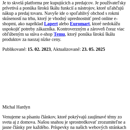
Je to skvelá platforma pre kupujúcich a predajcov. Je používateľsky
prívetivá a ponúka širokú škálu funkcií a nástrojov, ktoré uľahčujú
nákup a predaj tovaru. Navyše ide o spoľahlivý obchod s rokmi
skúseností na trhu, ktorý je vhodný uprednostniť pred online e-
shopmi, ako napríklad
Lapert
alebo
Euromart
, ktoré nedokážu
uspokojiť potreby zákazníka. Kontroverzným a zároveň čoraz viac
obľúbeným sa stáva e-shop
Temu
, ktorý ponúka širokú škálu
produktov za naozaj nízke ceny.
Publikované:
15. 02. 2023
, Aktualizované:
23. 05. 2025
Michal Hardyn
Venujeme sa písaniu článkov, ktoré pokrývajú zaujímavé témy zo
sveta aj z domova. Našou snahou je sprostredkovať zrozumiteľne a
jasne články pre každého. Príspevky na našich webových stránkach