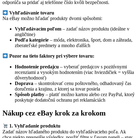
odporúča sa pridať aj telefónne číslo kvôli bezpečnosti.
Vyhľadávanie tovaru
Na eBay možno hľadať produkty dvomi spôsobmi:
Vyhľadávacím poľom
– zadať názov produktu (ideálne v
angličtine)
Podľa kategórie
– móda, elektronika, šport, dom a záhrada,
zberateľské predmety a mnoho ďalších
Pozor na tieto faktory pri výbere tovaru:
Hodnotenie predajcu
– vyberať predajcov s pozitívnymi
recenziami a vysokým hodnotením (viac hviezdičiek = vyššia
dôveryhodnosť)
Doprava
– skontrolovať cenu poštovného, odhadovaný čas
doručenia a krajinu, z ktorej sa tovar posiela
Spôsob platby
– platiť možno kartou alebo cez PayPal, ktorý
poskytuje dodatočnú ochranu pri reklamáciách
Nákup cez eBay krok za krokom
1. Vyhľadanie produktu
Zadať názov hľadaného produktu do vyhľadávacieho poľa. Ak
chce niekto presnejšie výsledky, použiť filtre v ľavom paneli – stav