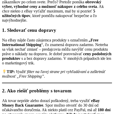
zákazníkov po celom svete. Prečo? Pretože ponúka
obrovský
výber, výhodné ceny a možnosť nákupov z celého sveta
. Ak
chce niekto z eBay vyťažiť maximum, mal by si pozrieť
5
užitočných tipov
, ktoré pomôžu nakupovať bezpečne a čo
najvýhodnejšie.
1. Sledovať cenu dopravy
Na eBay nájde často záujemca produkty s označením
„Free
International Shipping
“, čo znamená dopravu zadarmo. Netreba
sa však nechať zmiasť – predajcovia môžu navýšiť cenu produktu
práve o náklady na dopravu. Je dobré porovnávať
ceny podobných
produktov
s a bez dopravy zadarmo. V mnohých prípadoch ide len
o marketingový trik.
TIP:
Využiť filter na ľavej strane pri vyhľadávaní a zaškrtnúť
možnosť „Free Shipping”.
2. Ako riešiť problémy s tovarom
Ak tovar nepríde alebo dorazí poškodený, treba využiť
eBay
Money Back Guarantee
. Spor možno otvoriť do 30 dní od
očakávaného doručenia. Ak niekto platil cez PayPal, má až
180 dní