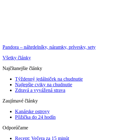
Pandora – náhrdelníky, náramky, prívesky, sety
Všetky články
Najčítanejšie články
Týždenný jedálniček na chudnutie
Najlepšie cviky na chudnutie
Zdravá a vyvážená strava
Zaujímavé články
Kanárske ostrovy
Pôžička do 24 hodín
Odporúčame
Recept: Večera za 15 minút