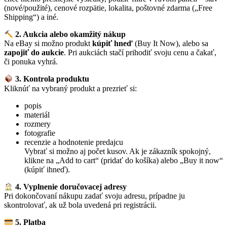
(nové/použité), cenové rozpätie, lokalita, poštovné zdarma („Free
Shipping“) a iné.
2. Aukcia alebo okamžitý nákup
Na eBay si možno produkt
kúpiť hneď
(Buy It Now), alebo sa
zapojiť do aukcie
. Pri aukciách stačí prihodiť svoju cenu a čakať,
či ponuka vyhrá.
3. Kontrola produktu
Kliknúť na vybraný produkt a prezrieť si:
popis
materiál
rozmery
fotografie
recenzie a hodnotenie predajcu
Vybrať si možno aj počet kusov. Ak je zákazník spokojný,
klikne na „Add to cart“ (pridať do košíka) alebo „Buy it now“
(kúpiť ihneď).
4. Vyplnenie doručovacej adresy
Pri dokončovaní nákupu zadať svoju adresu, prípadne ju
skontrolovať, ak už bola uvedená pri registrácii.
5. Platba