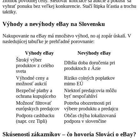
zlomok pôvodnej ceny. Sledovať končiace sa aukcie a pokúsiť sa
vyhrať ponuku bez veľkej konkurencie. Stačí štipka šťastia a trochu
taktiky.
Výhody a nevýhody eBay na Slovensku
Nakupovanie na eBay má množstvo výhod, no aj zopár úskalí. V
nasledujúcej tabuľke je prehľadné porovnanie:
Výhody eBay
Nevýhody eBay
Široký výber
Dlhšia doba doručenia pri
produktov z celého
produktoch z Ázie
sveta
Výhodné ceny a
Riziko colných poplatkov
možnosť aukcií
mimo EÚ
Bezpečné platby a
Niektorí predajcovia môžu
ochrana kupujúceho
byť nespoľahliví
Možnosť filtrovať
Potreba obozretnosti pri
európskych predajcov
výbere produktu a predajcu
Podpora cashbacku
Občas chýba lokalizovaná
(napr. cez Tipli)
podpora v slovenčine
Skúsenosti zákazníkov – čo hovoria Slováci o eBay?