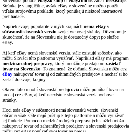
Slovenská podoba
ebay.sk shop
či
ebay.com sk
zatiaľ
neexistuje
.
Stránka je v angličtine, avšak eBay v slovenčine možno použiť
vďaka strojovému prekladu, ktorý ponúkajú niektoré internetové
prehliadače.
Napriek svojej popularite v iných krajinách
nemá eBay v
súčasnosti slovenskú verziu
svojej webovej stránky. Dôvodom je
skutočnosť, že na Slovensku nie je dostatočný dopyt po službe
eBay.
Aj keď eBay nemá slovenskú verziu, stále existujú spôsoby, ako
môžu Slováci túto platformu využívať. Napríklad eBay má program
medzinárodnej prepravy
, ktorý umožňuje predajcom
zasielať
tovar na Slovensko
. To znamená, že občania Slovenska môžu cez
eBay
nakupovať tovar aj od zahraničných predajcov a nechať si ho
zaslať do svojej krajiny.
Okrem toho mnohí slovenskí predajcovia môžu ponúkať tovar na
predaj cez eBay, aj keď neexistuje slovenská verzia webovej
stránky.
Hoci teda eBay v súčasnosti nemá slovenskú verziu, slovenskí
občania však stále majú prístup k tejto platforme a môžu využívať
jej funkcie. Pomocou medzinárodných prepravných služieb môžu
nakupovať tovar od zahraničných predajcov a slovenskí predajcovia
môžu cez eBay ponúkať svoj tovar na predaj.