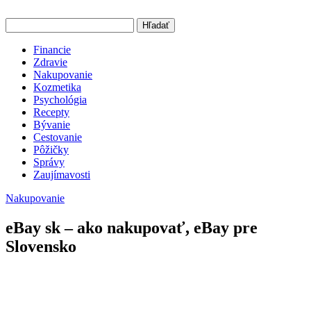
Hľadať
Financie
Zdravie
Nakupovanie
Kozmetika
Psychológia
Recepty
Bývanie
Cestovanie
Pôžičky
Správy
Zaujímavosti
Nakupovanie
eBay sk – ako nakupovať, eBay pre
Slovensko