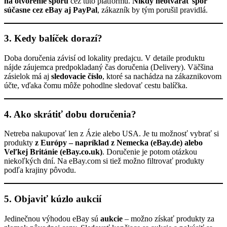
na otvorenie sporu
cez túto platformu.
Nikdy neotvárať spor
súčasne cez eBay aj PayPal
, zákazník by tým porušil pravidlá.
3. Kedy balíček dorazí?
Doba doručenia závisí od lokality predajcu. V detaile produktu
nájde záujemca predpokladaný čas doručenia (Delivery). Väčšina
zásielok má aj
sledovacie číslo
, ktoré sa nachádza na zákaznikovom
účte, vďaka čomu môže pohodlne sledovať cestu balíčka.
4. Ako skrátiť dobu doručenia?
Netreba nakupovať len z Ázie alebo USA. Je tu možnosť vybrať si
produkty
z Európy – napríklad z Nemecka (eBay.de) alebo
Veľkej Británie (eBay.co.uk)
. Doručenie je potom otázkou
niekoľkých dní. Na eBay.com si tiež možno filtrovať produkty
podľa krajiny pôvodu.
5. Objaviť kúzlo aukcií
Jedinečnou výhodou eBay sú
aukcie
– možno získať produkty za