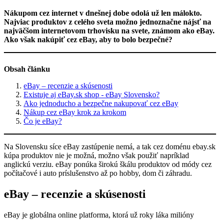
Nákupom cez internet v dnešnej dobe odolá už len málokto.
Najviac produktov z celého sveta možno jednoznačne nájsť na
najväčšom internetovom trhovisku na svete, známom ako eBay.
Ako však nakúpiť cez eBay, aby to bolo bezpečné?
Obsah článku
eBay – recenzie a skúsenosti
Existuje aj eBay.sk shop - eBay Slovensko?
Ako jednoducho a bezpečne nakupovať cez eBay
Nákup cez eBay krok za krokom
Čo je eBay?
Na Slovensku síce eBay zastúpenie nemá, a tak cez doménu ebay.sk
kúpa produktov nie je možná, možno však použiť napríklad
anglickú verziu. eBay ponúka širokú škálu produktov od módy cez
počítačové i auto príslušenstvo až po hobby, dom či záhradu.
eBay – recenzie a skúsenosti
eBay je globálna online platforma, ktorá už roky láka milióny