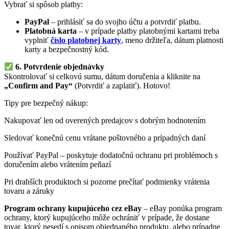
Vybrať si spôsob platby:
PayPal
– prihlásiť sa do svojho účtu a potvrdiť platbu.
Platobná karta
– v prípade platby platobnými kartami treba
vyplniť
číslo platobnej karty
, meno držiteľa, dátum platnosti
karty a bezpečnostný kód.
6. Potvrdenie objednávky
Skontrolovať si celkovú sumu, dátum doručenia a kliknite na
„Confirm and Pay“
(Potvrdiť a zaplatiť). Hotovo!
Tipy pre bezpečný nákup:
Nakupovať len od overených predajcov s dobrým hodnotením
Sledovať konečnú cenu vrátane poštovného a prípadných daní
Používať PayPal – poskytuje dodatočnú ochranu pri problémoch s
doručením alebo vrátením peňazí
Pri drahších produktoch si pozorne prečítať podmienky vrátenia
tovaru a záruky
Program ochrany kupujúceho cez eBay
– eBay ponúka program
ochrany, ktorý kupujúceho môže ochrániť v prípade, že dostane
tovar, ktorý nesedí s opisom objednaného produktu, alebo prípadne