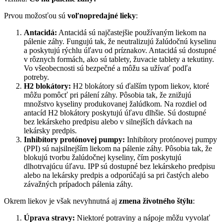
Prvou možosťou sú
voľnopredajné lieky
:
Antacidá:
Antacidá sú najčastejšie používaným liekom na
pálenie záhy. Fungujú tak, že neutralizujú žalúdočnú kyselinu
a poskytujú rýchlu úľavu od príznakov. Antacidá sú dostupné
v rôznych formách, ako sú tablety, žuvacie tablety a tekutiny.
Vo všeobecnosti sú bezpečné a môžu sa užívať podľa
potreby.
H2 blokátory:
H2 blokátory sú ďalším typom liekov, ktoré
môžu pomôcť pri pálení záhy. Pôsobia tak, že znižujú
množstvo kyseliny produkovanej žalúdkom. Na rozdiel od
antacíd H2 blokátory poskytujú úľavu dlhšie. Sú dostupné
bez lekárskeho predpisu alebo v silnejších dávkach na
lekársky predpis.
Inhibítory protónovej pumpy:
Inhibítory protónovej pumpy
(PPI) sú najsilnejším liekom na pálenie záhy. Pôsobia tak, že
blokujú tvorbu žalúdočnej kyseliny, čím poskytujú
dlhotrvajúcu úľavu. IPP sú dostupné bez lekárskeho predpisu
alebo na lekársky predpis a odporúčajú sa pri častých alebo
závažných prípadoch pálenia záhy.
Okrem liekov je však nevyhnutná aj
zmena životného štýlu
:
Úprava stravy:
Niektoré potraviny a nápoje môžu vyvolať