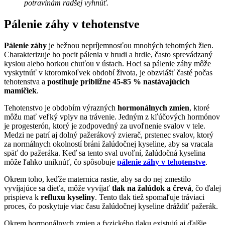
potravinám radšej vyhnúť.
Pálenie záhy v tehotenstve
Pálenie záhy
je bežnou nepríjemnosťou mnohých tehotných žien.
Charakterizuje ho pocit pálenia v hrudi a hrdle, často sprevádzaný
kyslou alebo horkou chuťou v ústach. Hoci sa pálenie záhy môže
vyskytnúť v ktoromkoľvek období života, je obzvlášť časté počas
tehotenstva a
postihuje približne 45-85 % nastávajúcich
mamičiek
.
Tehotenstvo je obdobím výrazných
hormonálnych zmien
, ktoré
môžu mať veľký vplyv na trávenie. Jedným z kľúčových hormónov
je progesterón, ktorý je zodpovedný za uvoľnenie svalov v tele.
Medzi ne patrí aj dolný pažerákový zvierač, prstenec svalov, ktorý
za normálnych okolností bráni žalúdočnej kyseline, aby sa vracala
späť do pažeráka. Keď sa tento sval uvoľní, žalúdočná kyselina
môže ľahko uniknúť, čo spôsobuje
pálenie záhy v tehotenstve
.
Okrem toho, keďže maternica rastie, aby sa do nej zmestilo
vyvíjajúce sa dieťa, môže vyvíjať
tlak na žalúdok a črevá
, čo ďalej
prispieva k
refluxu kyseliny
. Tento tlak tiež spomaľuje tráviaci
proces, čo poskytuje viac času žalúdočnej kyseline dráždiť pažerák.
Okrem hormonálnych zmien a fyzického tlaku existujú aj ďalšie