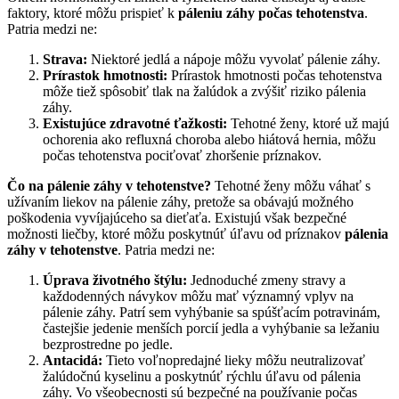
faktory, ktoré môžu prispieť k
páleniu záhy počas tehotenstva
.
Patria medzi ne:
Strava:
Niektoré jedlá a nápoje môžu vyvolať pálenie záhy.
Prírastok hmotnosti:
Prírastok hmotnosti počas tehotenstva
môže tiež spôsobiť tlak na žalúdok a zvýšiť riziko pálenia
záhy.
Existujúce zdravotné ťažkosti:
Tehotné ženy, ktoré už majú
ochorenia ako refluxná choroba alebo hiátová hernia, môžu
počas tehotenstva pociťovať zhoršenie príznakov.
Čo na pálenie záhy v tehotenstve?
Tehotné ženy môžu váhať s
užívaním liekov na pálenie záhy, pretože sa obávajú možného
poškodenia vyvíjajúceho sa dieťaťa. Existujú však bezpečné
možnosti liečby, ktoré môžu poskytnúť úľavu od príznakov
pálenia
záhy v tehotenstve
. Patria medzi ne:
Úprava životného štýlu:
Jednoduché zmeny stravy a
každodenných návykov môžu mať významný vplyv na
pálenie záhy. Patrí sem vyhýbanie sa spúšťacím potravinám,
častejšie jedenie menších porcií jedla a vyhýbanie sa ležaniu
bezprostredne po jedle.
Antacidá:
Tieto voľnopredajné lieky môžu neutralizovať
žalúdočnú kyselinu a poskytnúť rýchlu úľavu od pálenia
záhy. Vo všeobecnosti sú bezpečné na používanie počas