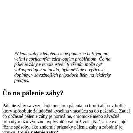
Pálenie záhy v tehotenstve je pomerne bežným, no
veľmi nepríjemným zdravotným problémom. Čo na
pálenie záhy v tehotenstve? Riešením môžu byť
voľnopredajné antacidá, bylinné čaje a výživové
doplnky, v závažnejších prípadoch lieky na lekársky
predpis.
Čo na pálenie záhy?
Pálenie záhy sa vyznačuje pocitom pálenia na hrudi alebo v hrdle,
ktorý spôsobuje žalúdočná kyselina vracajúca sa do pažeráka. Zatiaľ
čo občasné pálenie záhy je normálne, chronické alebo závažné
prípady môžu výrazne ovplyvniť kvalitu života. Našťastie existujú
rôzne spôsoby, ako zmierniť príznaky pálenia záhy a zabrániť jej
vzniku.
Čo na pálenie záhy?