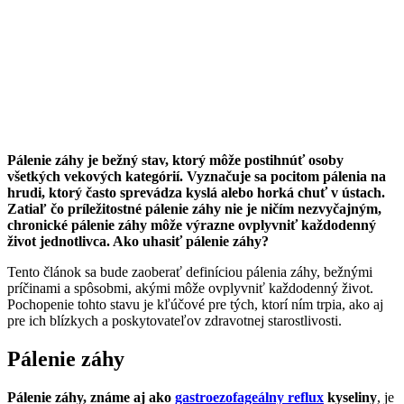
Pálenie záhy je bežný stav, ktorý môže postihnúť osoby
všetkých vekových kategórií. Vyznačuje sa pocitom pálenia na
hrudi, ktorý často sprevádza kyslá alebo horká chuť v ústach.
Zatiaľ čo príležitostné pálenie záhy nie je ničím nezvyčajným,
chronické pálenie záhy môže výrazne ovplyvniť každodenný
život jednotlivca. Ako uhasiť pálenie záhy?
Tento článok sa bude zaoberať definíciou pálenia záhy, bežnými
príčinami a spôsobmi, akými môže ovplyvniť každodenný život.
Pochopenie tohto stavu je kľúčové pre tých, ktorí ním trpia, ako aj
pre ich blízkych a poskytovateľov zdravotnej starostlivosti.
Pálenie záhy
Pálenie záhy, známe aj ako
gastroezofageálny reflux
kyseliny
, je