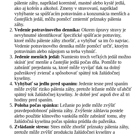
pálenie záhy, napríklad korenisté, mastné alebo kyslé jedlá,
ako aj kofeín a alkohol. Zmeny v stravovaní, napríklad
vyhýbanie sa spúšťacím potravinám a konzumácia menších a
častejších jedál, môžu pomôcť zmierniť príznaky pálenia
záhy.
Vedenie potravinového denníka:
Okrem úpravy stravy je
nevyhnutné identifikovať špecifické spúšťacie potraviny,
ktoré môžu pálenie záhy zhoršiť, a vyhýbať sa im čo najviac.
Vedenie potravinového denníka môže pomôcť určiť, ktorým
potravinám alebo nápojom sa treba vyhnúť.
Jedenie menších jedál:
Namiesto troch veľkých jedál možno
skúsiť jesť menšie a častejšie jedlá počas dňa. Pomôže to
zabrániť prejedaniu sa, ktoré môže vyvíjať tlak na dolný
pažerákový zvierač a spôsobovať spätný tok žalúdočnej
kyseliny.
Vyhýbať sa jedlu pred spaním:
Jedenie tesne pred spaním
môže zvýšiť riziko pálenia záhy, pretože ležanie môže uľahčiť
spätný tok žalúdočnej kyseliny. Je dobré jesť aspoň dve až tri
hodiny pred spaním.
Poloha počas spánku:
Ležanie po jedle môže zvýšiť
pravdepodobnosť pálenia záhy. Zvýšenie záhlavia postele
alebo použitie klinového vankúša môže zabrániť tomu, aby
žalúdočná kyselina počas spánku prúdila do pažeráka.
Zvládanie stresu:
Stres môže zhoršiť príznaky pálenia záhy,
pretože môže zvýšiť produkciu žalúdočnej kyseliny a