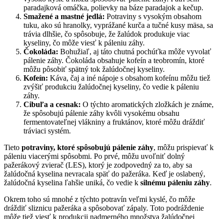
paradajková omáčka, polievky na báze paradajok a kečup.
Smažené a mastné jedlá:
Potraviny s vysokým obsahom
tuku, ako sú hranolky, vyprážané kurča a tučné kusy mäsa, sa
trávia dlhšie, čo spôsobuje, že žalúdok produkuje viac
kyseliny, čo môže viesť k páleniu záhy.
Čokoláda:
Bohužiaľ, aj táto chutná pochúťka môže vyvolať
pálenie záhy. Čokoláda obsahuje kofeín a teobromín, ktoré
môžu pôsobiť spätný tok žalúdočnej kyseliny.
Kofeín:
Káva, čaj a iné nápoje s obsahom kofeínu môžu tiež
zvýšiť produkciu žalúdočnej kyseliny, čo vedie k páleniu
záhy.
Cibuľa a cesnak:
O týchto aromatických zložkách je známe,
že spôsobujú pálenie záhy kvôli vysokému obsahu
fermentovateľnej vlákniny a fruktánov, ktoré môžu dráždiť
tráviaci systém.
Tieto
potraviny, ktoré spôsobujú pálenie záhy
, môžu prispievať k
páleniu viacerými spôsobmi. Po prvé, môžu uvoľniť dolný
pažerákový zvierač (LES), ktorý je zodpovedný za to, aby sa
žalúdočná kyselina nevracala späť do pažeráka. Keď je oslabený,
žalúdočná kyselina ľahšie uniká, čo vedie k
silnému páleniu záhy
.
Okrem toho sú mnohé z týchto potravín veľmi kyslé, čo môže
dráždiť sliznicu pažeráka a spôsobovať zápaly. Toto podráždenie
môže tiež viesť k produkcii nadmerného množstva žalúdočnej