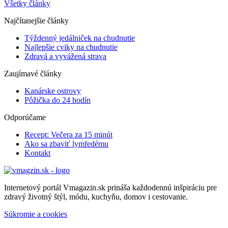
Všetky články
Najčítanejšie články
Týždenný jedálniček na chudnutie
Najlepšie cviky na chudnutie
Zdravá a vyvážená strava
Zaujímavé články
Kanárske ostrovy
Pôžička do 24 hodín
Odporúčame
Recept: Večera za 15 minút
Ako sa zbaviť lymfedému
Kontakt
Internetový portál Vmagazin.sk prináša každodennú inšpiráciu pre
zdravý životný štýl, módu, kuchyňu, domov i cestovanie.
Súkromie a cookies