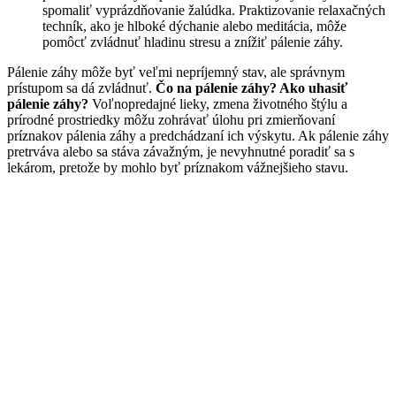
spomaliť vyprázdňovanie žalúdka. Praktizovanie relaxačných
techník, ako je hlboké dýchanie alebo meditácia, môže
pomôcť zvládnuť hladinu stresu a znížiť pálenie záhy.
Pálenie záhy môže byť veľmi nepríjemný stav, ale správnym
prístupom sa dá zvládnuť.
Čo na pálenie záhy? Ako uhasiť
pálenie záhy?
Voľnopredajné lieky, zmena životného štýlu a
prírodné prostriedky môžu zohrávať úlohu pri zmierňovaní
príznakov pálenia záhy a predchádzaní ich výskytu. Ak pálenie záhy
pretrváva alebo sa stáva závažným, je nevyhnutné poradiť sa s
lekárom, pretože by mohlo byť príznakom vážnejšieho stavu.