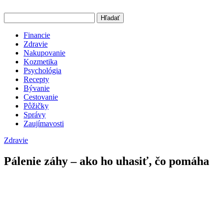
Hľadať
Financie
Zdravie
Nakupovanie
Kozmetika
Psychológia
Recepty
Bývanie
Cestovanie
Pôžičky
Správy
Zaujímavosti
Zdravie
Pálenie záhy – ako ho uhasiť, čo pomáha