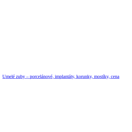
Umelé zuby – porcelánové, implantáty, korunky, mostíky, cena