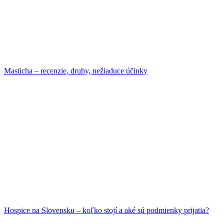
Masticha – recenzie, druhy, nežiaduce účinky
Hospice na Slovensku – koľko stojí a aké sú podmienky prijatia?