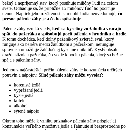
bežný a nepríjemný stav, ktorý postihuje milióny ľudí na celom
svete. Odhaduje sa, že približne 15 miliónov ľudí ho pociťuje
denne. Napriek jeho rozšírenosti si mnohí ľudia neuvedomujú,
čo
presne pálenie záhy je a čo ho spôsobuje
.
Pálenie záhy vzniká vtedy,
keď sa kyseliny zo žalúdka vracajú
späť do pažeráka a spôsobujú pocit pálenia v hrudníku a hrdle
.
K tomu dochádza, keď dolný pažerákový zvierač, sval, ktorý
funguje ako bariéra medzi žalúdkom a pažerákom, nefunguje
správne a umožňuje žalúdočnej kyseline uniknúť. Kyslý obsah
dráždi sliznicu pažeráka, čo vedie k pocitu pálenia, ktorý sa bežne
spája s pálením záhy.
Jednou z najčastejších príčin pálenia záhy je konzumácia určitých
potravín a nápojov.
Silné pálenie záhy môžu vyvolať:
korenisté jedlá
vyprážané jedlá
kyslé jedlá
kofeín
alkohol
sýtené nápoje
Okrem toho môže k vzniku príznakov pálenia záhy prispieť aj
konzumácia veľkého množstva jedla a ľahnutie si bezprostredne po