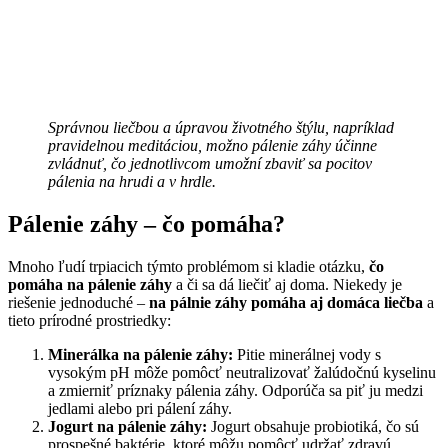
Správnou liečbou a úpravou životného štýlu, napríklad
pravidelnou meditáciou, možno pálenie záhy účinne
zvládnuť, čo jednotlivcom umožní zbaviť sa pocitov
pálenia na hrudi a v hrdle.
Pálenie záhy – čo pomáha?
Mnoho ľudí trpiacich týmto problémom si kladie otázku,
čo
pomáha na pálenie záhy
a či sa dá liečiť aj doma. Niekedy je
riešenie jednoduché –
na pálnie záhy pomáha aj domáca liečba
a
tieto prírodné prostriedky:
Minerálka na pálenie záhy:
Pitie minerálnej vody s
vysokým pH môže pomôcť neutralizovať žalúdočnú kyselinu
a zmierniť príznaky pálenia záhy. Odporúča sa piť ju medzi
jedlami alebo pri pálení záhy.
Jogurt na pálenie záhy:
Jogurt obsahuje probiotiká, čo sú
prospešné baktérie, ktoré môžu pomôcť udržať zdravú