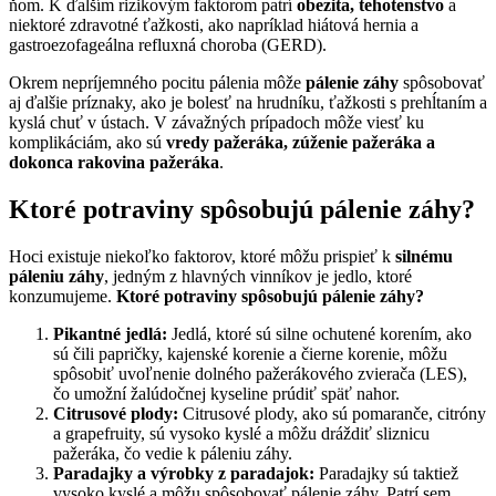
ňom. K ďalším rizikovým faktorom patrí
obezita, tehotenstvo
a
niektoré zdravotné ťažkosti, ako napríklad hiátová hernia a
gastroezofageálna refluxná choroba (GERD).
Okrem nepríjemného pocitu pálenia môže
pálenie záhy
spôsobovať
aj ďalšie príznaky, ako je bolesť na hrudníku, ťažkosti s prehĺtaním a
kyslá chuť v ústach. V závažných prípadoch môže viesť ku
komplikáciám, ako sú
vredy pažeráka, zúženie pažeráka a
dokonca rakovina pažeráka
.
Ktoré potraviny spôsobujú pálenie záhy?
Hoci existuje niekoľko faktorov, ktoré môžu prispieť k
silnému
páleniu záhy
, jedným z hlavných vinníkov je jedlo, ktoré
konzumujeme.
Ktoré potraviny spôsobujú pálenie záhy?
Pikantné jedlá:
Jedlá, ktoré sú silne ochutené korením, ako
sú čili papričky, kajenské korenie a čierne korenie, môžu
spôsobiť uvoľnenie dolného pažerákového zvierača (LES),
čo umožní žalúdočnej kyseline prúdiť späť nahor.
Citrusové plody:
Citrusové plody, ako sú pomaranče, citróny
a grapefruity, sú vysoko kyslé a môžu dráždiť sliznicu
pažeráka, čo vedie k páleniu záhy.
Paradajky a výrobky z paradajok:
Paradajky sú taktiež
vysoko kyslé a môžu spôsobovať pálenie záhy. Patrí sem