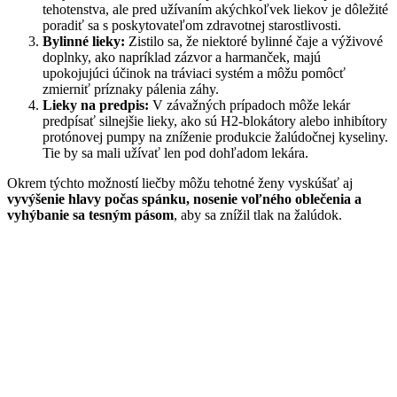
tehotenstva, ale pred užívaním akýchkoľvek liekov je dôležité
poradiť sa s poskytovateľom zdravotnej starostlivosti.
Bylinné lieky:
Zistilo sa, že niektoré bylinné čaje a výživové
doplnky, ako napríklad zázvor a harmanček, majú
upokojujúci účinok na tráviaci systém a môžu pomôcť
zmierniť príznaky pálenia záhy.
Lieky na predpis:
V závažných prípadoch môže lekár
predpísať silnejšie lieky, ako sú H2-blokátory alebo inhibítory
protónovej pumpy na zníženie produkcie žalúdočnej kyseliny.
Tie by sa mali užívať len pod dohľadom lekára.
Okrem týchto možností liečby môžu tehotné ženy vyskúšať aj
vyvýšenie hlavy počas spánku, nosenie voľného oblečenia a
vyhýbanie sa tesným pásom
, aby sa znížil tlak na žalúdok.