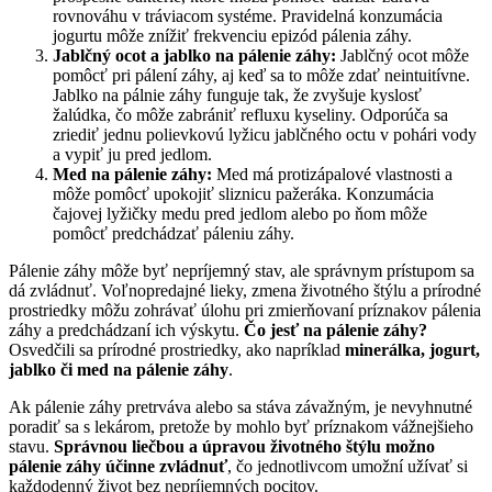
rovnováhu v tráviacom systéme. Pravidelná konzumácia
jogurtu môže znížiť frekvenciu epizód pálenia záhy.
Jablčný ocot a jablko na pálenie záhy:
Jablčný ocot môže
pomôcť pri pálení záhy, aj keď sa to môže zdať neintuitívne.
Jablko na pálnie záhy funguje tak, že zvyšuje kyslosť
žalúdka, čo môže zabrániť refluxu kyseliny. Odporúča sa
zriediť jednu polievkovú lyžicu jablčného octu v pohári vody
a vypiť ju pred jedlom.
Med na pálenie záhy:
Med má protizápalové vlastnosti a
môže pomôcť upokojiť sliznicu pažeráka. Konzumácia
čajovej lyžičky medu pred jedlom alebo po ňom môže
pomôcť predchádzať páleniu záhy.
Pálenie záhy môže byť nepríjemný stav, ale správnym prístupom sa
dá zvládnuť. Voľnopredajné lieky, zmena životného štýlu a prírodné
prostriedky môžu zohrávať úlohu pri zmierňovaní príznakov pálenia
záhy a predchádzaní ich výskytu.
Čo jesť na pálenie záhy?
Osvedčili sa prírodné prostriedky, ako napríklad
minerálka, jogurt,
jablko či med na pálenie záhy
.
Ak pálenie záhy pretrváva alebo sa stáva závažným, je nevyhnutné
poradiť sa s lekárom, pretože by mohlo byť príznakom vážnejšieho
stavu.
Správnou liečbou a úpravou životného štýlu možno
pálenie záhy účinne zvládnuť
, čo jednotlivcom umožní užívať si
každodenný život bez nepríjemných pocitov.