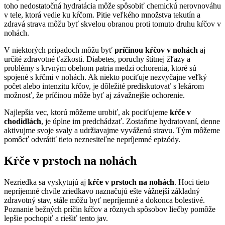
toho nedostatočná hydratácia môže spôsobiť chemickú nerovnováhu
v tele, ktorá vedie ku kŕčom. Pitie veľkého množstva tekutín a
zdravá strava môžu byť skvelou obranou proti tomuto druhu kŕčov v
nohách.
V niektorých prípadoch môžu byť
príčinou
kŕčov v nohách
aj
určité zdravotné ťažkosti. Diabetes, poruchy štítnej žľazy a
problémy s krvným obehom patria medzi ochorenia, ktoré sú
spojené s kŕčmi v nohách. Ak niekto pociťuje nezvyčajne veľký
počet alebo intenzitu kŕčov, je dôležité prediskutovať s lekárom
možnosť, že príčinou môže byť aj závažnejšie ochorenie.
Najlepšia vec, ktorú môžeme urobiť, ak pociťujeme
kŕče v
chodidlách
, je úplne im predchádzať. Zostaňme hydratovaní, denne
aktivujme svoje svaly a udržiavajme vyváženú stravu. Tým môžeme
pomôcť odvrátiť tieto neznesiteľne nepríjemné epizódy.
Kŕče v prstoch na nohách
Nezriedka sa vyskytujú aj
kŕče v prstoch na nohách
. Hoci tieto
nepríjemné chvíle zriedkavo naznačujú ešte vážnejší základný
zdravotný stav, stále môžu byť nepríjemné a dokonca bolestivé.
Poznanie bežných príčin kŕčov a rôznych spôsobov liečby pomôže
lepšie pochopiť a riešiť tento jav.