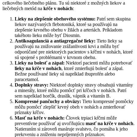
celkového liečebného plánu. Tu sú niektoré z možných liekov a
liečebných metód na
kŕče v nohách
:
Lieky na zlepšenie obehového systému:
Patrí sem skupina
liekov nazývaných flebotoniká, ktoré sa používajú na
zlepšenie krvného obehu v žilách a arteriách. Príkladom
takéhoto lieku môže byť Diosmin.
Antikoagulanciá a antiagregačné lieky:
Tieto lieky sa
používajú na znižovanie zrážanlivosti krvi a môžu byť
odporúčané pre niektorých pacientov s kŕčmi v nohách, ktoré
sú spojené s problémami v krvnom obehu.
Lieky na bolesť a zápal:
Niektorí pacienti môžu potrebovať
lieky na kŕče v nohách
, ktoré zmierňujú bolesť a zápal.
Bežne používané lieky sú napríklad ibuprofén alebo
paracetamol.
Doplnky stravy:
Niektoré doplnky stravy obsahujú vitamíny
a minerály, ktoré môžu pomôcť pri kŕčoch v nohách. Patrí
sem napríklad horčík, draslík, vápnik a vitamín B.
Kompresné pančuchy a obväzy:
Tieto kompresné pomôcky
môžu pomôcť zlepšiť krvný obeh v nohách a zmierňovať
príznaky kŕčov.
Masť na kŕče v nohách:
Človek trpiaci kŕčmi môže
preventívne používať aj uvoľňujúcu
masť na kŕče v nohách
.
Natieraním si zároveň masíruje svalstvo, čo pomáha k jeho
prekrveniu a zníženiu nepríjemných príznakov.