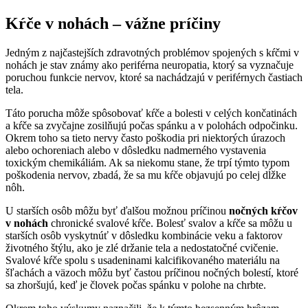
Kŕče v nohách – vážne príčiny
Jedným z najčastejších zdravotných problémov spojených s kŕčmi v
nohách je stav známy ako periférna neuropatia, ktorý sa vyznačuje
poruchou funkcie nervov, ktoré sa nachádzajú v periférnych častiach
tela.
Táto porucha môže spôsobovať kŕče a bolesti v celých končatinách
a kŕče sa zvyčajne zosilňujú počas spánku a v polohách odpočinku.
Okrem toho sa tieto nervy často poškodia pri niektorých úrazoch
alebo ochoreniach alebo v dôsledku nadmerného vystavenia
toxickým chemikáliám. Ak sa niekomu stane, že trpí týmto typom
poškodenia nervov, zbadá, že sa mu kŕče objavujú po celej dĺžke
nôh.
U starších osôb môžu byť ďalšou možnou príčinou
nočných kŕčov
v nohách
chronické svalové kŕče. Bolesť svalov a kŕče sa môžu u
starších osôb vyskytnúť v dôsledku kombinácie veku a faktorov
životného štýlu, ako je zlé držanie tela a nedostatočné cvičenie.
Svalové kŕče spolu s usadeninami kalcifikovaného materiálu na
šľachách a väzoch môžu byť častou príčinou nočných bolestí, ktoré
sa zhoršujú, keď je človek počas spánku v polohe na chrbte.