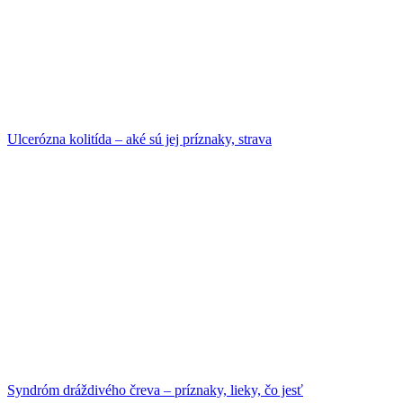
Ulcerózna kolitída – aké sú jej príznaky, strava
Syndróm dráždivého čreva – príznaky, lieky, čo jesť