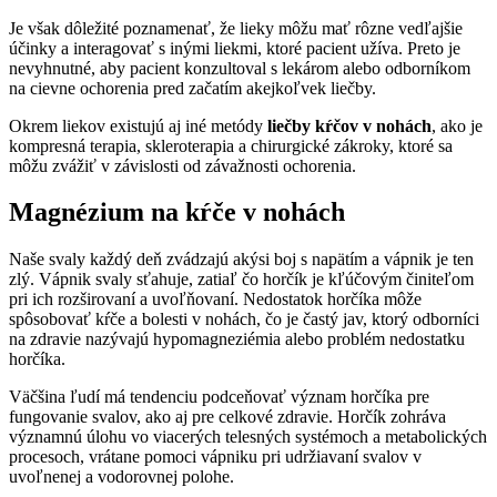
Je však dôležité poznamenať, že lieky môžu mať rôzne vedľajšie
účinky a interagovať s inými liekmi, ktoré pacient užíva. Preto je
nevyhnutné, aby pacient konzultoval s lekárom alebo odborníkom
na cievne ochorenia pred začatím akejkoľvek liečby.
Okrem liekov existujú aj iné metódy
liečby kŕčov v nohách
, ako je
kompresná terapia, skleroterapia a chirurgické zákroky, ktoré sa
môžu zvážiť v závislosti od závažnosti ochorenia.
Magnézium na kŕče v nohách
Naše svaly každý deň zvádzajú akýsi boj s napätím a vápnik je ten
zlý. Vápnik svaly sťahuje, zatiaľ čo horčík je kľúčovým činiteľom
pri ich rozširovaní a uvoľňovaní. Nedostatok horčíka môže
spôsobovať kŕče a bolesti v nohách, čo je častý jav, ktorý odborníci
na zdravie nazývajú hypomagneziémia alebo problém nedostatku
horčíka.
Väčšina ľudí má tendenciu podceňovať význam horčíka pre
fungovanie svalov, ako aj pre celkové zdravie. Horčík zohráva
významnú úlohu vo viacerých telesných systémoch a metabolických
procesoch, vrátane pomoci vápniku pri udržiavaní svalov v
uvoľnenej a vodorovnej polohe.