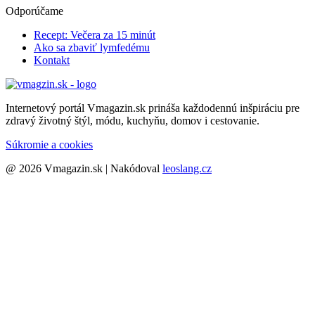
Odporúčame
Recept: Večera za 15 minút
Ako sa zbaviť lymfedému
Kontakt
Internetový portál Vmagazin.sk prináša každodennú inšpiráciu pre
zdravý životný štýl, módu, kuchyňu, domov i cestovanie.
Súkromie a cookies
@ 2026 Vmagazin.sk | Nakódoval
leoslang.cz