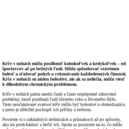
Kŕče v nohách môžu postihnúť kohokoľvek a kedykoľvek – od
športovcov až po bežných ľudí. Môžu spôsobovať extrémnu
bolesť a sťažovať pohyb a vykonávanie každodenných činností.
Kŕče v nohách sú nielen bolestivé, ale ak sa neliečia, môžu viesť
k dlhodobým chronickým problémom.
Kŕče v nohách patria medzi časté a často neprijemné zdravotné
problémy, ktoré postihujú ľudí rôzneho veku a životného štýlu.
Tieto neočakávané svalové kŕče môžu byť bolestivé a obmedzujúce,
a preto je dôležité pochopiť ich príčiny a riešenia.
Povieme si o základných definíciách a príznakoch až po spôsoby,
ako im predchádzať a liečiť ich. Spolu sa pozrieme na to, čo môže