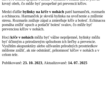
krvný obeh, čo môže byť prospešné pri prevencii kŕčov.
Medzi ďalšie
bylinky na kŕče v nohách
patrí harmanček, rozmarín
a echinacea. Harmanček je skvelá bylinka na uvoľnenie a zníženie
stresu. Rozmarín znižuje zápal a zmierňuje kŕče a bolesť. Echinacea
pomáha znížiť opuch a potlačiť bolesť svalov, čo môže byť
prevenciou kŕčov v nohách.
Hoci
kŕče v nohách
môžu byť vážne nepríjemné, bylinky môžu
byť účinným a prirodzeným spôsobom ich liečby a prevencie.
Využitím akupunktúry alebo užívaním prírodných prostriedkov
môžeme znížiť, ak nie odstrániť, prítomnosť kŕčov v nohách a v
celom tele.
Publikované:
23. 10. 2023
, Aktualizované:
14. 07. 2025