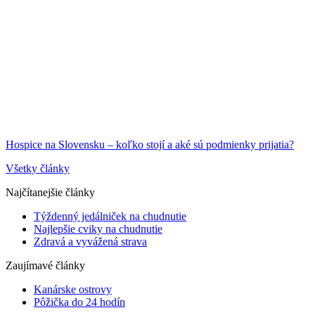
Hospice na Slovensku – koľko stojí a aké sú podmienky prijatia?
Všetky články
Najčítanejšie články
Týždenný jedálniček na chudnutie
Najlepšie cviky na chudnutie
Zdravá a vyvážená strava
Zaujímavé články
Kanárske ostrovy
Pôžička do 24 hodín