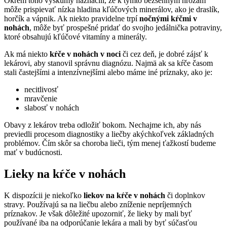
Okrem toho výskumy naznačili, že k týmto bezsenným hrôzam
môže prispievať nízka hladina kľúčových minerálov, ako je draslík,
horčík a vápnik. Ak niekto pravidelne trpí
nočnými kŕčmi v
nohách
, môže byť prospešné pridať do svojho jedálnička potraviny,
ktoré obsahujú kľúčové vitamíny a minerály.
Ak má niekto
kŕče v nohách v noci
či cez deň, je dobré zájsť k
lekárovi, aby stanovil správnu diagnózu. Najmä ak sa kŕče časom
stali častejšími a intenzívnejšími alebo máme iné príznaky, ako je:
necitlivosť
mravčenie
slabosť v nohách
Obavy z lekárov treba odložiť bokom. Nechajme ich, aby nás
previedli procesom diagnostiky a liečby akýchkoľvek základných
problémov. Čím skôr sa choroba lieči, tým menej ťažkostí budeme
mať v budúcnosti.
Lieky na kŕče v nohách
K dispozícii je niekoľko
liekov na kŕče v nohách
či doplnkov
stravy. Používajú sa na liečbu alebo zníženie nepríjemných
príznakov. Je však dôležité upozorniť, že lieky by mali byť
používané iba na odporúčanie lekára a mali by byť súčasťou