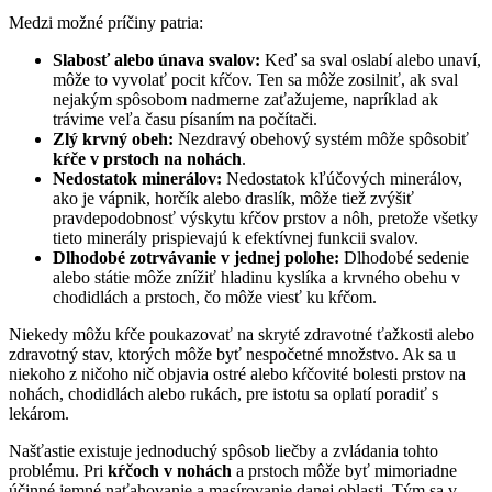
Medzi možné príčiny patria:
Slabosť alebo únava svalov:
Keď sa sval oslabí alebo unaví,
môže to vyvolať pocit kŕčov. Ten sa môže zosilniť, ak sval
nejakým spôsobom nadmerne zaťažujeme, napríklad ak
trávime veľa času písaním na počítači.
Zlý krvný obeh:
Nezdravý obehový systém môže spôsobiť
kŕče v prstoch na nohách
.
Nedostatok minerálov:
Nedostatok kľúčových minerálov,
ako je vápnik, horčík alebo draslík, môže tiež zvýšiť
pravdepodobnosť výskytu kŕčov prstov a nôh, pretože všetky
tieto minerály prispievajú k efektívnej funkcii svalov.
Dlhodobé zotrvávanie v jednej polohe:
Dlhodobé sedenie
alebo státie môže znížiť hladinu kyslíka a krvného obehu v
chodidlách a prstoch, čo môže viesť ku kŕčom.
Niekedy môžu kŕče poukazovať na skryté zdravotné ťažkosti alebo
zdravotný stav, ktorých môže byť nespočetné množstvo. Ak sa u
niekoho z ničoho nič objavia ostré alebo kŕčovité bolesti prstov na
nohách, chodidlách alebo rukách, pre istotu sa oplatí poradiť s
lekárom.
Našťastie existuje jednoduchý spôsob liečby a zvládania tohto
problému. Pri
kŕčoch v nohách
a prstoch môže byť mimoriadne
účinné jemné naťahovanie a masírovanie danej oblasti. Tým sa v