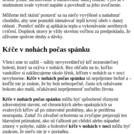
stiahnutom svale vytvorí napätie a povzbudí sa jeho uvoľnenie.
Môžeme tiež skúsiť postaviť sa na niečo vyvýšené a natiahnuť
chodidlo, aby sme pomohli stimulovať lepší krvný obeh v danej
oblasti . Pomôcť môže aj aplikácia tepla a vykonávanie aeróbnych
cvičení. Doplnok stravy je vždy skvelou voľbou za predpokladu, že
užívame správne druhy a dávky.
Kŕče v nohách počas spánku
Všetci sme to zažili – náhly nevysvetliteľný kŕč neznesiteľnej
bolesti, ktorý sa ozýva v nohách. Bez ohľadu na to, koľko
vankúšov si zaklincujeme okolo lýtok, kŕčom v nohách sa v noci
nevyhneme.
Kŕče v nohách počas spánku
sú nepríjemne bežné a –
keďže nie je známe, že by boli nebezpečné, často ich odsúvame
bokom ako malú, očakávanú nepríjemnosť nočného života.
Kŕče v nohách počas spánku
môžu byť spôsobené rôznymi
zdravotnými stavmi, od chronických alebo opakujúcich sa
svalových kŕčov až po zdravotné problémy, ako je periférna
neuropatia. Zatiaľ čo závažné ochorenia sa zvyčajne prejavujú len
hlavnými príznakmi, ako sú ťažkosti pri chôdzi alebo nápadné
zmeny v pohybe, náhle a bolestivé
kŕče v nohách v noci
môžu byť
znakom, že niečo nie je v poriadku.