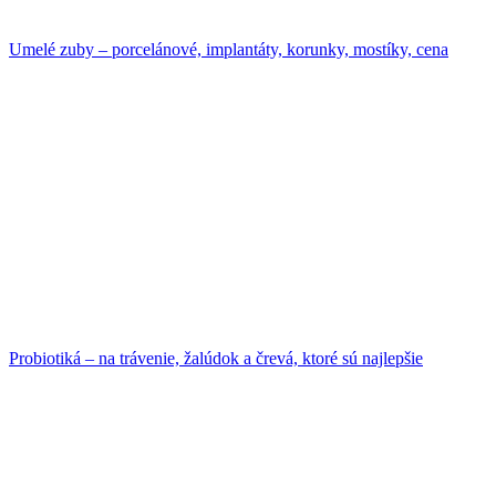
Umelé zuby – porcelánové, implantáty, korunky, mostíky, cena
Probiotiká – na trávenie, žalúdok a črevá, ktoré sú najlepšie