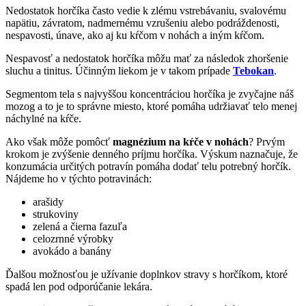
Nedostatok horčíka často vedie k zlému vstrebávaniu, svalovému
napätiu, závratom, nadmernému vzrušeniu alebo podráždenosti,
nespavosti, únave, ako aj ku kŕčom v nohách a iným kŕčom.
Nespavosť a nedostatok horčíka môžu mať za následok zhoršenie
sluchu a tinitus. Účinným liekom je v takom prípade
Tebokan
.
Segmentom tela s najvyššou koncentráciou horčíka je zvyčajne náš
mozog a to je to správne miesto, ktoré pomáha udržiavať telo menej
náchylné na kŕče.
Ako však môže pomôcť
magnézium na kŕče v nohách
? Prvým
krokom je zvýšenie denného príjmu horčíka. Výskum naznačuje, že
konzumácia určitých potravín pomáha dodať telu potrebný horčík.
Nájdeme ho v týchto potravinách:
arašidy
strukoviny
zelená a čierna fazuľa
celozrnné výrobky
avokádo a banány
Ďalšou možnosťou je užívanie doplnkov stravy s horčíkom, ktoré
spadá len pod odporúčanie lekára.