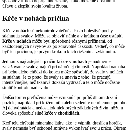
spôsobovať tieto nepríjemné zážitky a ako môžeme dosiahnuť
úľavu a zlepšiť svoju kvalitu života.
Kŕče v nohách príčina
Kŕče v nohách sú nekontrolovateľné a často bolestivé pocity
stiahnutia svalov. Môžu sa objaviť náhle a v krátkom čase ustúpiť.
Kŕče v nohách
môžu byť spôsobené rôznymi príčinami, od
každodenných návykov až po zdravotné ťažkosti. Vedieť, čo môže
byť ich príčinou, je prvým krokom k ich riešeniu a zvládnutiu.
Jednou z najčastejších
príčin
kŕčov v nohách
je nadmerné
zaťažovanie svalov, najmä pri náročnej činnosti. Napríklad námaha
pri behu alebo chôdzi do kopca môže spôsobiť, že svaly v nohách
sa stiahnu. Je to preto, že svaly sa unavia z toho, že pracujú
intenzívnejšie, než tkanivá dokážu vydržať, a telo môže dočasne
stratiť kontrolu nad svalmi.
Ďalšia forma preťaženia môže vzniknúť pri príliš dlhom držaní
pozície, napríklad pri krížení nôh alebo sedení v nepríjemnej polohe.
Aj dehydratácia a nedostatok niektorých základných živín môžu u
človeka spôsobiť silné
kŕče v chodidlách
.
Keď telu chýbajú minerálne látky, ako je vápnik, draslík a horčík,
svaly nemusia byť schopné správne vykonávať svoju prácu. Okrem