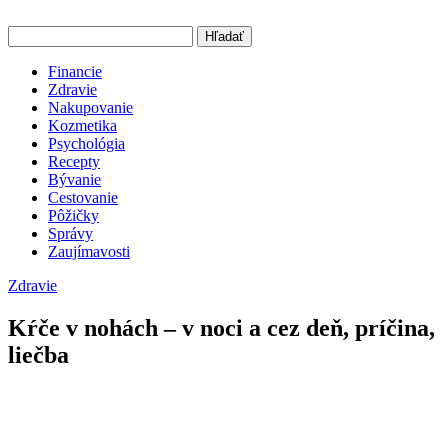
Hľadať
Financie
Zdravie
Nakupovanie
Kozmetika
Psychológia
Recepty
Bývanie
Cestovanie
Pôžičky
Správy
Zaujímavosti
Zdravie
Kŕče v nohách – v noci a cez deň, príčina,
liečba