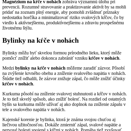
Magnézium na kŕče v nohách
zohráva významnú úlohu pri
prevencii. Rozumné stravovanie a praktizovanie aktivít by sa mohli
pridať na zoznam plný energie, aby pomohli zvládnuť príznaky
nedostatku horčíka a minimalizovať riziko svalových kŕčov, čo by
viedlo k aktívnejšiemu, produktívnejšiemu a zdraviu prospešnému
životnému štýlu.
Bylinky na kŕče v nohách
Bylinky môžu byť skvelou formou prírodného lieku, ktorý môže
pomôcť znížiť alebo dokonca zabrániť vzniku
kŕčov v nohách
.
Medzi
bylinky na kŕče v nohách
môžeme zaradiť zázvor. Pôsobí
na zvýšenie krvného obehu a zníženie svalového napätia v nohách.
Štúdie tiež odhalili, že zázvor znižuje zápal, čo môže znížiť účinky
kŕčov v nohách
.
Kurkuma pôsobí na zníženie svalovej stuhnutosti a kŕčov v nohách.
Je to tiež skvelý spôsob, ako znížiť bolesť. Na rozdiel od ostatných
bylín sa kurkuma môže užívať aj ako doplnok na zníženie zápalu v
tele a svalového napätia v nohách.
Kajenské korenie je bylinka, ktorá je známa svojou chuťou aj
liečivou užitočnosťou. Dokáže zmierniť zápal, svalové napätie a
nervové bolesti spojené s kŕčmi v nohách. Pomáha tiež zvyšovať