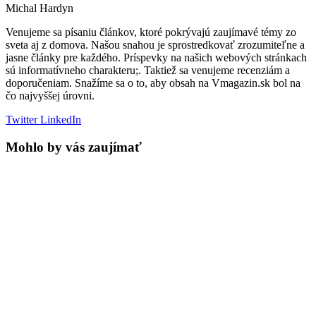
Michal Hardyn
Venujeme sa písaniu článkov, ktoré pokrývajú zaujímavé témy zo
sveta aj z domova. Našou snahou je sprostredkovať zrozumiteľne a
jasne články pre každého. Príspevky na našich webových stránkach
sú informatívneho charakteru;. Taktiež sa venujeme recenziám a
doporučeniam. Snažíme sa o to, aby obsah na Vmagazin.sk bol na
čo najvyššej úrovni.
Twitter
LinkedIn
Mohlo by vás zaujímať