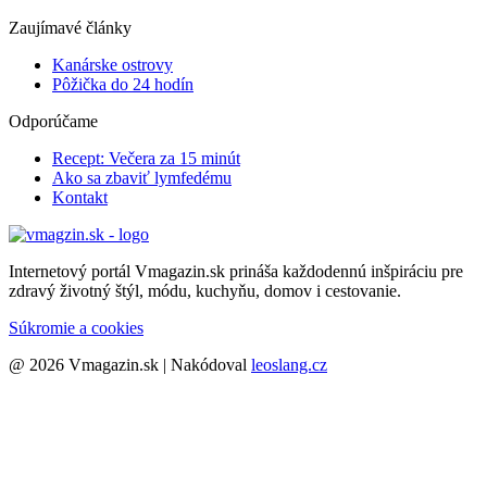
Zaujímavé články
Kanárske ostrovy
Pôžička do 24 hodín
Odporúčame
Recept: Večera za 15 minút
Ako sa zbaviť lymfedému
Kontakt
Internetový portál Vmagazin.sk prináša každodennú inšpiráciu pre
zdravý životný štýl, módu, kuchyňu, domov i cestovanie.
Súkromie a cookies
@ 2026 Vmagazin.sk | Nakódoval
leoslang.cz