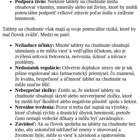
Podpora živín:
Niektoré tablety na chudnutie môžu
obsahovať vitamíny, minerály alebo iné živiny, ktoré by mohli
potenciálne podporiť celkové zdravie počas úsilia o zníženie
hmotnosti.
Tablety na chudnutie však majú aj svoje potenciálne riziká, ktoré by
mal človek zvážiť. Medzi ne patrí:
Nežiaduce účinky:
Mnohé tablety na chudnutie obsahujú
stimulanty a tie môžu viesť k vedľajším účinkom, ako je
zvýšená srdcová frekvencia, nervozita, úzkosť a tráviace
problémy.
Nedostatok regulácie:
Odvetvie doplnkov stravy nie je tak
prísne regulované ako farmaceutický priemysel, čo znamená,
že kvalita, bezpečnosť a účinnosť tabliet na chudnutie sa
môže značne líšiť.
Nebezpečné zložky:
Zistilo sa, že niektoré tablety na
chudnutie obsahujú skryté alebo nezverejnené zložky, ktoré
by mohli byť škodlivé alebo negatívne pôsobiť spolu s liekmi.
Nereálne tvrdenia:
Pozor si treba dať najmä na výrobky,
ktoré sľubujú rýchly a drastický úbytok hmotnosti, pretože
často nemajú vedecké dôkazy a môžu byť zavádzajúce.
Závislosť:
Ak sa človek spolieha na tablety na chudnutie bez
toho, aby uskutočnil udržateľné zmeny v stravovaní a
životnom štýle, môže to viesť k závislosti a opätovnému