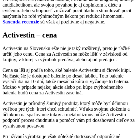
antidiabetikom, ale svojou povahou je aj doplnkom k diéte a
cvičeniu. Jeho schopnosť znižovať pocit hladu a stimulovať pocit
nasýtenia ho robí výnimočným liekom pri redukcii hmotnosti.
Saxenda recenzie
sú však aj pozitívne aj negatívne.
Activestin – cena
Activestin na Slovensku ešte nie je taký rozšírený, preto je ťažké
určiť jeho cenu. Cena za Activestin sa môže líšiť v závislosti od
krajiny, v ktorej sa výrobok predáva, alebo aj od predajcu.
Cena sa líši aj podľa toho, aké balenie Activestinu si človek kúpi.
Najčastejšie je dostupné balenie po desať tabliet. Toto balenie
vystačí iba na 10 dní, takže mesačná kúra si vyžaduje tri balenia.
Možno v prípade nejakej akcie alebo pri kúpe zvýhodneného
balenia budú cena za Activestin zase iná.
Activestin je prírodný šumivý produkt, ktorý môže byť účinnou
voľbou pre tých, ktorí chcú schudnúť. Vďaka svojmu zloženiu a
účinkom na spaľovanie tukov a metabolizmus môže Activestin
podporiť proces chudnutia a pomôcť vám pri dosahovaní cieľov za
vysnívanou postavou.
Pri užívaní výrobku je však dôležité dodržiavať odporúčané