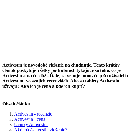
Activestin je novodobé riešenie na chudnutie. Tento krátky
článok poskytuje všetky podrobnosti týkajúce sa toho, čo je
Activestin a na čo slúži. Ďalej sa venuje tomu, čo píšu užívatelia
Activestinu vo svojich recenziách. Ako sa tablety Activestin
užívajú? Aká ich je cena a kde ich kúpiť?
Obsah článku
Activestin - recenzie
Activestin - cena
Účinky Activestin
Aké má Activestin zloženie?