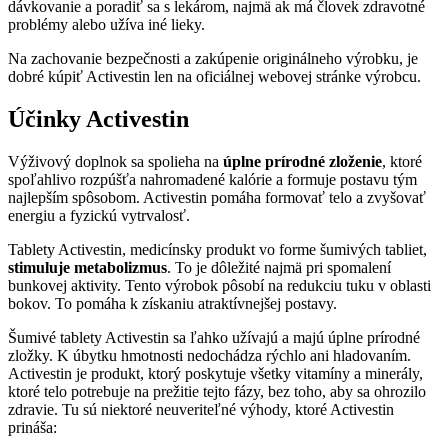
dávkovanie a poradiť sa s lekárom, najmä ak má človek zdravotné
problémy alebo užíva iné lieky.
Na zachovanie bezpečnosti a zakúpenie originálneho výrobku, je
dobré kúpiť Activestin len na oficiálnej webovej stránke výrobcu.
Účinky Activestin
Výživový doplnok sa spolieha na
úplne prírodné zloženie
, ktoré
spoľahlivo rozpúšťa nahromadené kalórie a formuje postavu tým
najlepším spôsobom. Activestin pomáha formovať telo a zvyšovať
energiu a fyzickú vytrvalosť.
Tablety Activestin, medicínsky produkt vo forme šumivých tabliet,
stimuluje metabolizmus
. To je dôležité najmä pri spomalení
bunkovej aktivity. Tento výrobok pôsobí na redukciu tuku v oblasti
bokov. To pomáha k získaniu atraktívnejšej postavy.
Šumivé tablety Activestin sa ľahko užívajú a majú úplne prírodné
zložky. K úbytku hmotnosti nedochádza rýchlo ani hladovaním.
Activestin je produkt, ktorý poskytuje všetky vitamíny a minerály,
ktoré telo potrebuje na prežitie tejto fázy, bez toho, aby sa ohrozilo
zdravie. Tu sú niektoré neuveriteľné výhody, ktoré Activestin
prináša: