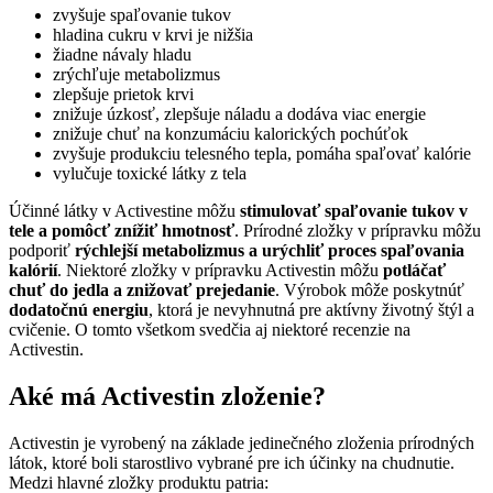
zvyšuje spaľovanie tukov
hladina cukru v krvi je nižšia
žiadne návaly hladu
zrýchľuje metabolizmus
zlepšuje prietok krvi
znižuje úzkosť, zlepšuje náladu a dodáva viac energie
znižuje chuť na konzumáciu kalorických pochúťok
zvyšuje produkciu telesného tepla, pomáha spaľovať kalórie
vylučuje toxické látky z tela
Účinné látky v Activestine môžu
stimulovať spaľovanie tukov v
tele a pomôcť znížiť hmotnosť
. Prírodné zložky v prípravku môžu
podporiť
rýchlejší metabolizmus a urýchliť proces spaľovania
kalórií
. Niektoré zložky v prípravku Activestin môžu
potláčať
chuť do jedla a znižovať prejedanie
. Výrobok môže poskytnúť
dodatočnú energiu
, ktorá je nevyhnutná pre aktívny životný štýl a
cvičenie. O tomto všetkom svedčia aj niektoré recenzie na
Activestin.
Aké má Activestin zloženie?
Activestin je vyrobený na základe jedinečného zloženia prírodných
látok, ktoré boli starostlivo vybrané pre ich účinky na chudnutie.
Medzi hlavné zložky produktu patria: