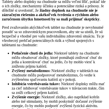
Tablety alebo doplnky na chudnutie sa môžu veľmi líšiť, pokiaľ ide
o ich zložky, mechanizmy účinku a potenciálne riziká a prínosy. Je
dôležité si uvedomiť, že
žiadny doplnok na chudnutie nie je
zázračným riešením a akékoľvek tvrdenia o rýchlom alebo
zaručenom úbytku hmotnosti by sa mali prijímať skepticky
.
Pred zvažovaním akýchkoľvek tabliet na chudnutie je nevyhnutné
poradiť sa so zdravotníckym pracovníkom, aby ste sa uistili, že sú
bezpečné a vhodné pre vašu individuálnu zdravotnú situáciu. Tu je
všeobecný prehľad potenciálnych rizík a výhod spojených s
tabletami na chudnutie:
Potlačenie chuti do jedla:
Niektoré tablety na chudnutie
môžu obsahovať zložky, ktoré pomáhajú znižovať chuť do
jedla a kontrolovať chuť na jedlo, čo by mohlo viesť k
zníženiu príjmu kalórií.
Zvýšený metabolizmus:
Niektoré zložky v tabletách na
chudnutie môžu podporovať metabolizmus, čo vedie k
zvýšenému spaľovaniu kalórií aj v pokoji.
Inhibícia vstrebávania tukov:
Niektoré doplnky môžu mať
za cieľ inhibovať vstrebávanie tukov v tráviacom trakte, čím
sa zníži celkový príjem kalórií.
Zvýšenie energie:
Niektoré zložky, ako napríklad kofeín
alebo iné stimulanty, by mohli poskytnúť dočasné zvýšenie
energie, čo by mohlo podporiť zvýšenú fyzickú aktivitu.