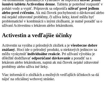
šumivú tabletu Activestinu denne
. Tabletu je potrebné rozpustiť v
pohári vody a vypiť. Prípravok sa odporúča
užívať pred jedlom
alebo pred cvičením
. Ak má človek pochybnosti o dávkovaní alebo
má nejaké zdravotné problémy, či užíva lieky, ktoré môžu byť
problematické v kombinácii s inými zložkami, je nutné poradiť sa o
užívaní Activestinu s lekárom alebo lekárnikom.
Activestin a vedľajšie účinky
Activestin sa vyrába z prírodných zložiek a je
všeobecne dobre
znášaný
. Hoci ide o prírodný produkt, u niektorých jedincov sa
môžu vyskytnúť
individuálne reakcie
. Pri užívaní výrobku je
dôležité dodržiavať
odporúčané dávkovanie
a poradiť sa s
lekárom alebo lekárnikom, najmä ak má človek nejaké zdravotné
problémy alebo užíva iné lieky.
Viac informácií o zložkách a možných vedľajších účinkoch sa dá
nájsť na oficiálnej webovej stránke.