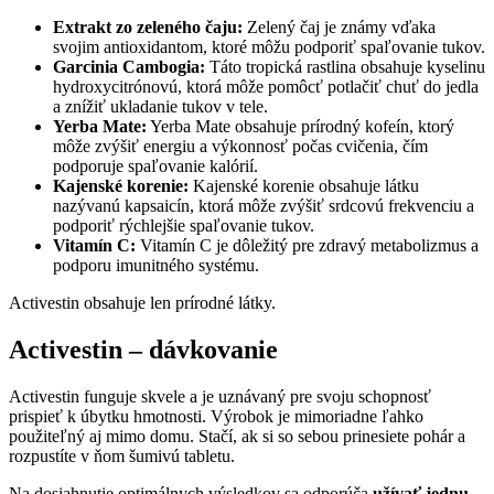
Extrakt zo zeleného čaju:
Zelený čaj je známy vďaka
svojim antioxidantom, ktoré môžu podporiť spaľovanie tukov.
Garcinia Cambogia:
Táto tropická rastlina obsahuje kyselinu
hydroxycitrónovú, ktorá môže pomôcť potlačiť chuť do jedla
a znížiť ukladanie tukov v tele.
Yerba Mate:
Yerba Mate obsahuje prírodný kofeín, ktorý
môže zvýšiť energiu a výkonnosť počas cvičenia, čím
podporuje spaľovanie kalórií.
Kajenské korenie:
Kajenské korenie obsahuje látku
nazývanú kapsaicín, ktorá môže zvýšiť srdcovú frekvenciu a
podporiť rýchlejšie spaľovanie tukov.
Vitamín C:
Vitamín C je dôležitý pre zdravý metabolizmus a
podporu imunitného systému.
Activestin obsahuje len prírodné látky.
Activestin – dávkovanie
Activestin funguje skvele a je uznávaný pre svoju schopnosť
prispieť k úbytku hmotnosti. Výrobok je mimoriadne ľahko
použiteľný aj mimo domu. Stačí, ak si so sebou prinesiete pohár a
rozpustíte v ňom šumivú tabletu.
Na dosiahnutie optimálnych výsledkov sa odporúča
užívať jednu