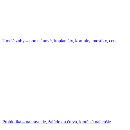
Umelé zuby – porcelánové, implantáty, korunky, mostíky, cena
Probiotiká – na trávenie, žalúdok a črevá, ktoré sú najlepšie