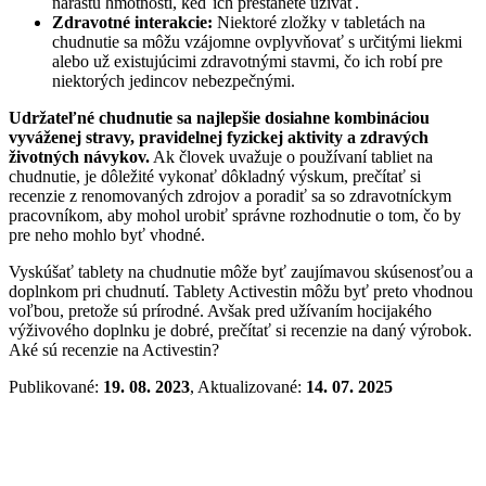
nárastu hmotnosti, keď ich prestanete užívať.
Zdravotné interakcie:
Niektoré zložky v tabletách na
chudnutie sa môžu vzájomne ovplyvňovať s určitými liekmi
alebo už existujúcimi zdravotnými stavmi, čo ich robí pre
niektorých jedincov nebezpečnými.
Udržateľné chudnutie sa najlepšie dosiahne kombináciou
vyváženej stravy, pravidelnej fyzickej aktivity a zdravých
životných návykov.
Ak človek uvažuje o používaní tabliet na
chudnutie, je dôležité vykonať dôkladný výskum, prečítať si
recenzie z renomovaných zdrojov a poradiť sa so zdravotníckym
pracovníkom, aby mohol urobiť správne rozhodnutie o tom, čo by
pre neho mohlo byť vhodné.
Vyskúšať tablety na chudnutie môže byť zaujímavou skúsenosťou a
doplnkom pri chudnutí. Tablety Activestin môžu byť preto vhodnou
voľbou, pretože sú prírodné. Avšak pred užívaním hocijakého
výživového doplnku je dobré, prečítať si recenzie na daný výrobok.
Aké sú recenzie na Activestin?
Publikované:
19. 08. 2023
, Aktualizované:
14. 07. 2025