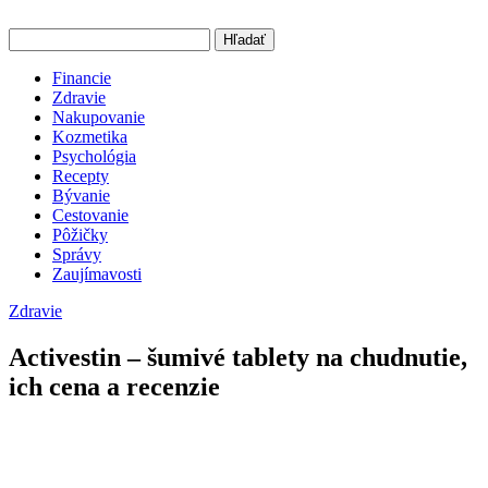
Hľadať
Financie
Zdravie
Nakupovanie
Kozmetika
Psychológia
Recepty
Bývanie
Cestovanie
Pôžičky
Správy
Zaujímavosti
Zdravie
Activestin – šumivé tablety na chudnutie,
ich cena a recenzie