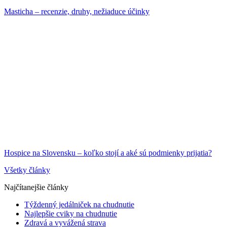
Masticha – recenzie, druhy, nežiaduce účinky
Hospice na Slovensku – koľko stojí a aké sú podmienky prijatia?
Všetky články
Najčítanejšie články
Týždenný jedálniček na chudnutie
Najlepšie cviky na chudnutie
Zdravá a vyvážená strava