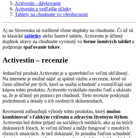
Activestin - dávkovanie
Activestin a vedľajšie účinky
Tablety na chudnutie vo všeobecnosti
Aj na Slovensku sú rozšírené rôzne doplnky na chudnutie. Či už sú
to klasické
tabletky
alebo šumivé tablety. Activestin je účinný
doplnok stravy na chudnutie vyvinutý vo
forme šumivých tabliet
a
podporuje
spaľovanie tukov
.
Activestin – recenzie
Jedinečný produkt Activestin je u spotrebiteľov veľmi obľúbený.
Na internete je možné nájsť aj spätnú väzbu a recenzie, ktoré sú
často užitočné pre tých, ktorí sa snažia schudnúť a rozmýšľajú nad
kúpou tohto produktu. Activestin vyskúšalo mnoho ľudí a ukázalo
sa, že je účinný pri pomoci pri chudnutí. Tieto recenzie poskytujú
podrobnosti a detaily o ich osobných skúsenostiach.
Recenzenti zdôrazňujú výhody tohto produktu, ktorý
možno
kombinovať s ľahkým cvičením a zdravým životným štýlom
.
Activestin bol dobre prijatý na sociálnych médiách, ako aj na iných
diskusných fórach. Je veľmi účinný a môže fungovať v mnohých
rôznych situáciách. Je tiež dokázané, že pomáha ľuďom schudnúť.