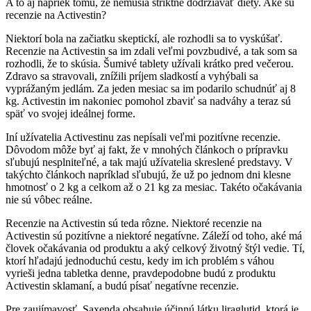
A to aj napriek tomu, že nemusia striktne dodržiavať diéty. Aké sú
recenzie na Activestin?
Niektorí bola na začiatku skeptickí, ale rozhodli sa to vyskúšať.
Recenzie na Activestin sa im zdali veľmi povzbudivé, a tak som sa
rozhodli, že to skúsia. Šumivé tablety užívali krátko pred večerou.
Zdravo sa stravovali, znížili príjem sladkostí a vyhýbali sa
vyprážaným jedlám. Za jeden mesiac sa im podarilo schudnúť aj 8
kg. Activestin im nakoniec pomohol zbaviť sa nadváhy a teraz sú
späť vo svojej ideálnej forme.
Iní užívatelia Activestinu zas nepísali veľmi pozitívne recenzie.
Dôvodom môže byť aj fakt, že v mnohých článkoch o prípravku
sľubujú nesplniteľné, a tak majú užívatelia skreslené predstavy. V
takýchto článkoch napríklad sľubujú, že už po jednom dni klesne
hmotnosť o 2 kg a celkom až o 21 kg za mesiac. Takéto očakávania
nie sú vôbec reálne.
Recenzie na Activestin sú teda rôzne. Niektoré recenzie na
Activestin sú pozitívne a niektoré negatívne. Záleží od toho, aké má
človek očakávania od produktu a aký celkový životný štýl vedie. Tí,
ktorí hľadajú jednoduchú cestu, kedy im ich problém s váhou
vyrieši jedna tabletka denne, pravdepodobne budú z produktu
Activestin sklamaní, a budú písať negatívne recenzie.
Pre zaujímavosť, Saxenda obsahuje účinnú látku liraglutid, ktorá je