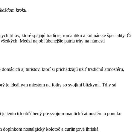
a každom kroku.
h trhov, ktoré spájajú tradície, romantiku a kulinárske špeciality. Či
všetkých. Medzi najobľúbenejšie patria trhy na námestí
omácich aj turistov, ktorí si prichádzajú užiť tradičnú atmosféru,
rý je ideálnym miestom na fotky so svojimi blízkymi. Trhy sú
je tento trh obľúbený pre svoju romantickú atmosféru a ponuku
 doplnkom nostalgický kolotoč a curlingové ihriská.