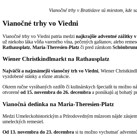
Vianočné trhy v Bratislave sú miestom, kde s
Vianočné trhy vo Viedni
Vianočné trhy vo Viedni patria medzi
najkrajšie adventné zážitky 
už niekoho láka vôňa vareného vína, pečených gaštanov, alebo remese
Rathausplatz
,
Maria-Theresien-Platz
či pred zámkom
Schönbrun
Wiener Christkindlmarkt na Rathausplatz
Najväčší a najznámejší vianočný trh vo Viedni
, Wiener Christkindl
vyzdobené stánky a rôzne atrakcie.
Okrem ručne vyrábaných ozdôb či kulinárskych špecialít tu možno ná
otvorené
od 15. novembra do 26. decembra
a ponúkajú aj bohatý p
Vianočná dedinka na Maria-Theresien-Platz
Medzi Umeleckohistorickým a Prírodovedným múzeom nájde záujemca v
umeleckých remesiel.
Od 13. novembra do 23. decembra
si tu možno vychutnať adventnú 