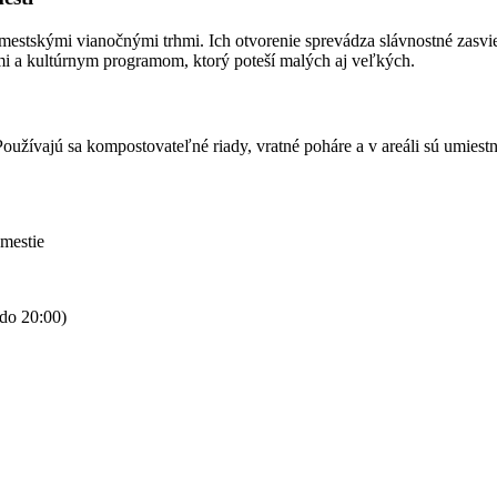
estskými vianočnými trhmi. Ich otvorenie sprevádza slávnostné zasvi
mi a kultúrnym programom, ktorý poteší malých aj veľkých.
oužívajú sa kompostovateľné riady, vratné poháre a v areáli sú umiest
mestie
do 20:00)