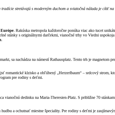
a tradície stretávajú s moderným duchom a sviatočná nálada je cítiť n
v Európe
. Rakúska metropola každoročne ponúka viac ako tucet unikátnyc
lné stánky s originálnymi darčekmi, vianočné trhy vo Viedni uspokoja 
n
.
markt, sa nachádza na námestí Rathausplatz. Tento trh je magnetom pre d
jsť romantické klzisko a obľúbený „Herzerlbaum“ – srdcový strom, kto
rogram pre rodiny s deťmi.
ianočnú dedinku na Maria-Theresien-Platz. S približne 70 stánkami 
hudbu a ochutnať miestne špeciality. Pre rodiny s deťmi je zaujímavým