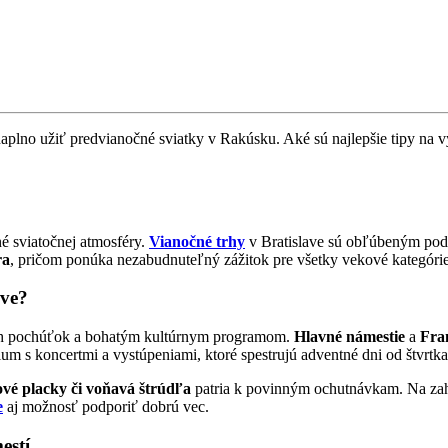
 naplno užiť predvianočné sviatky v Rakúsku. Aké sú najlepšie tipy na vý
é sviatočnej atmosféry.
Vianočné trhy
v Bratislave sú obľúbeným poduj
ra
, pričom ponúka nezabudnuteľný zážitok pre všetky vekové kategórie
ave?
čných pochúťok a bohatým kultúrnym programom.
Hlavné námestie
a
Fra
 s koncertmi a vystúpeniami, ktoré spestrujú adventné dni od štvrtka
ové placky či voňavá štrúdľa
patria k povinným ochutnávkam. Na zahr
e
aj možnosť podporiť dobrú vec.
estí