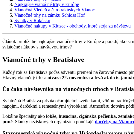
Najkrajšie vianočné trhy v Európe
Vianočná Viedeň a čaro rakúskych Vianoc
Vianočné trhy na zámku Schloss Hof
Sviatky v Rakúsku
Vianočné nákupy v Kittsee - obchody, ktoré stoja za návštevu
Článok priblíži tie najkrajšie vianočné trhy v Európe a poradí, ako si
sviatočné nákupy s návštevou trhov?
Vianočné trhy v Bratislave
Každý rok sa Bratislava počas adventu premení na čarovné miesto pln
Hlavný vianočný trh sa
otvára 22. novembra a trvá až do 6. januá
Čo čaká návštevníka na vianočných trhoch v Bratisl
Sviatočná Bratislava privíta očarujúcimi svetielkami, vôňou tradi
nápojmi, darčekmi a remeselnými výrobkami. Atmosféru dotvára pódium
Lokálne špeciality ako
lokše, husacina, cigánska pečienka, zemiak
punč
. Stánky neziskových organizácií ponúkajú
darčeky na Vianoc
Staromestské vianočné trhy na Hviezdoslavovom nám