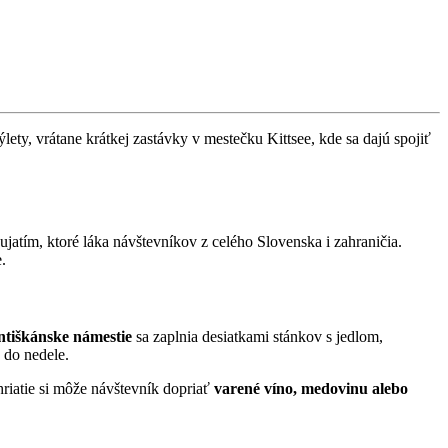
lety, vrátane krátkej zastávky v mestečku Kittsee, kde sa dajú spojiť
atím, ktoré láka návštevníkov z celého Slovenska i zahraničia.
.
ntiškánske námestie
sa zaplnia desiatkami stánkov s jedlom,
 do nedele.
iatie si môže návštevník dopriať
varené víno, medovinu alebo