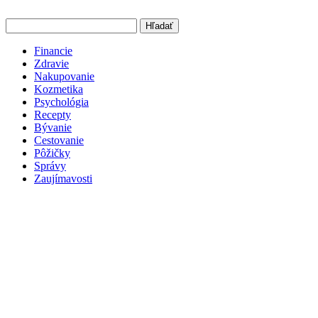
Hľadať
Financie
Zdravie
Nakupovanie
Kozmetika
Psychológia
Recepty
Bývanie
Cestovanie
Pôžičky
Správy
Zaujímavosti