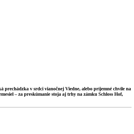
ká prechádzka v srdci vianočnej Viedne, alebo príjemné chvíle na
remesiel – za preskúmanie stoja aj trhy na zámku Schloss Hof,