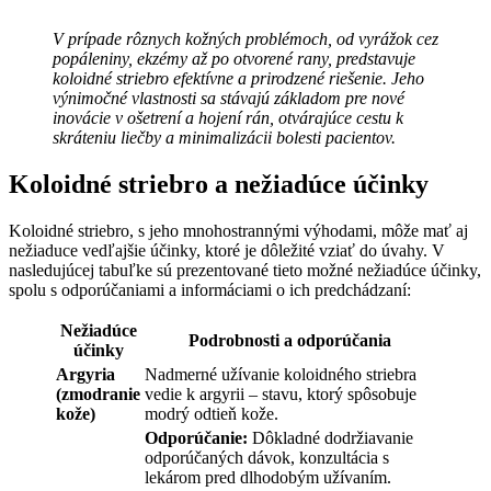
V prípade rôznych kožných problémoch, od vyrážok cez
popáleniny, ekzémy až po otvorené rany, predstavuje
koloidné striebro efektívne a prirodzené riešenie. Jeho
výnimočné vlastnosti sa stávajú základom pre nové
inovácie v ošetrení a hojení rán, otvárajúce cestu k
skráteniu liečby a minimalizácii bolesti pacientov.
Koloidné striebro a nežiadúce účinky
Koloidné striebro, s jeho mnohostrannými výhodami, môže mať aj
nežiaduce vedľajšie účinky, ktoré je dôležité vziať do úvahy. V
nasledujúcej tabuľke sú prezentované tieto možné nežiadúce účinky,
spolu s odporúčaniami a informáciami o ich predchádzaní:
Nežiadúce
Podrobnosti a odporúčania
účinky
Argyria
Nadmerné užívanie koloidného striebra
(zmodranie
vedie k argyrii – stavu, ktorý spôsobuje
kože)
modrý odtieň kože.
Odporúčanie:
Dôkladné dodržiavanie
odporúčaných dávok, konzultácia s
lekárom pred dlhodobým užívaním.