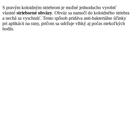
S pravým koloidným striebrom je možné jednoducho vyrobiť
vlastné
strieborné obväzy
. Obväz sa namočí do koloidného striebra
a nechá sa vyschnúť. Tento spôsob pridáva anti-bakteriálne účinky
pri aplikácii na rany, pričom sa udržuje vlhký aj počas niekoľkých
hodín.