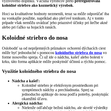
výživového doplnku. Väčšina výrobcov preto
preregistrovala
koloidné striebro ako kozmetický výrobok
.
Hoci sa kvalitatívne hodnoty nezmenili, teraz sa môže odporúčať iba
na vonkajšie použitie, napríklad ako pleťové tonikum. Aj v tomto
prípade však nemôžu uvádzať jeho priaznivé účinky pri liečbe akné
alebo pri ťažko sa hojacích ranách.
Koloidné striebro do nosa
Oslobodiť sa od nepríjemných príznakov ochorení dýchacích ciest
môže byť jednoduché s pomocou
koloidného striebra do nosa
vo
forme nosového spreja. Či už ide o nádchu, kašeľ alebo bolesti v
krku, táto forma aplikácie môže poskytnúť účinnú a rýchlu pomoc.
Využitie koloidného striebra do nosa
Nádcha a kašeľ:
Koloidné striebro je efektívnym prostriedkom pri
symptómoch nádchy a prechladnutia. Sprej sa
jednoducho aplikuje do nosa podľa potreby, poskytujúc
okamžitú úľavu.
Alergická nádcha:
Nielenže odľahčuje bežnú nádchu, ale skvelé výsledky