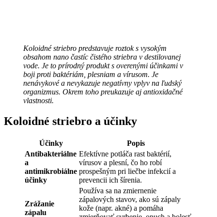
Koloidné striebro predstavuje roztok s vysokým
obsahom nano častíc čistého striebra v destilovanej
vode. Je to prírodný produkt s overenými účinkami v
boji proti baktériám, plesniam a vírusom. Je
nenávykové a nevykazuje negatívny vplyv na ľudský
organizmus. Okrem toho preukazuje aj antioxidačné
vlastnosti.
Koloidné striebro a účinky
Účinky
Popis
Antibakteriálne
Efektívne potláča rast baktérií,
a
vírusov a plesní, čo ho robí
antimikrobiálne
prospešným pri liečbe infekcií a
účinky
prevencii ich šírenia.
Používa sa na zmiernenie
zápalových stavov, ako sú zápaly
Zrážanie
kože (napr. akné) a pomáha
zápalu
zmierňovať svrbenie, opuch a bolesť