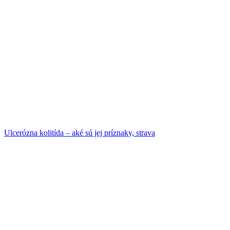
Ulcerózna kolitída – aké sú jej príznaky, strava