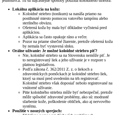
jednotlivca. Tu sú najčastejšie spôsoby použitia koloidného striebra:
Lokálna aplikácia na kožu:
Koloidné striebro (tonikum) sa nanáša priamo na
postihnuté miesto pomocou vatového tampónu alebo
sterilného obväzu.
Ošetrená koža by mala byť dôkladne vyčistená pred
aplikáciou.
Aplikácia sa často opakuje ráno a večer.
Pozor na priame slnečné žiarenie, pretože ošetrená koža
by nemala byť vystavená slnku.
Orálne užívanie: Je možné koloidné striebro piť?
Nie, koloidné striebro sa na Slovensku nemôže piť. Je
to neregistrovaný liek a jeho užívanie je v rozpore s
platnou legislatívou.
Podľa zákona č. 362/2011 Z. z. o liekoch a
zdravotníckych pomôckach je koloidné striebro liek,
ktorý sa musí pred uvedením na trh registrovať.
Koloidné striebro však doposiaľ nebolo registrované na
vnútorné užívanie.
Pitie koloidného striebra môže byť nebezpečné, pretože
môže spôsobiť zdravotné problémy, ako sú: modrasté
sfarbenie kože, poškodenie obličiek, ako aj nervového
systému.
Použitie v nosných sprejoch: