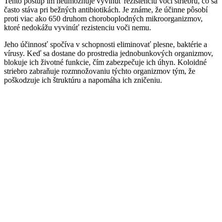
Tento postup im neumožňuje vyvinúť rezistenciu voči striebru, čo sa
často stáva pri bežných antibiotikách. Je známe, že účinne pôsobí
proti viac ako 650 druhom choroboplodných mikroorganizmov,
ktoré nedokážu vyvinúť rezistenciu voči nemu.
Jeho účinnosť spočíva v schopnosti eliminovať plesne, baktérie a
vírusy. Keď sa dostane do prostredia jednobunkových organizmov,
blokuje ich životné funkcie, čím zabezpečuje ich úhyn. Koloidné
striebro zabraňuje rozmnožovaniu týchto organizmov tým, že
poškodzuje ich štruktúru a napomáha ich zničeniu.