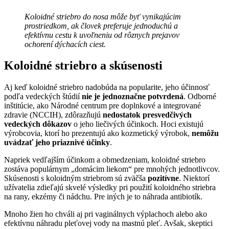
Koloidné striebro do nosa môže byť vynikajúcim
prostriedkom, ak človek preferuje jednoduchú a
efektívnu cestu k uvoľneniu od rôznych prejavov
ochorení dýchacích ciest.
Koloidné striebro a skúsenosti
Aj keď koloidné striebro nadobúda na popularite, jeho účinnosť
podľa vedeckých štúdií
nie je jednoznačne potvrdená
. Odborné
inštitúcie, ako Národné centrum pre doplnkové a integrované
zdravie (NCCIH), zdôrazňujú
nedostatok presvedčivých
vedeckých dôkazov
o jeho liečivých účinkoch. Hoci existujú
výrobcovia, ktorí ho prezentujú ako kozmetický výrobok,
nemôžu
uvádzať jeho priaznivé účinky
.
Napriek vedľajším účinkom a obmedzeniam, koloidné striebro
zostáva populárnym „domácim liekom“ pre mnohých jednotlivcov.
Skúsenosti s koloidným striebrom sú zväčša
pozitívne
. Niektorí
užívatelia zdieľajú skvelé výsledky pri použití koloidného striebra
na rany, ekzémy či nádchu. Pre iných je to náhrada antibiotík.
Mnoho žien ho chváli aj pri vaginálnych výplachoch alebo ako
efektívnu náhradu pleťovej vody na mastnú pleť. Avšak, skeptici