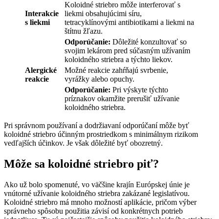
Koloidné striebro môže interferovať s
Interakcie
liekmi obsahujúcimi síru,
s liekmi
tetracyklínovými antibiotikami a liekmi na
štítnu žľazu.
Odporúčanie:
Dôležité konzultovať so
svojim lekárom pred súčasným užívaním
koloidného striebra a týchto liekov.
Alergické
Možné reakcie zahŕňajú svrbenie,
reakcie
vyrážky alebo opuchy.
Odporúčanie:
Pri výskyte týchto
príznakov okamžite prerušiť užívanie
koloidného striebra.
Pri správnom používaní a dodržiavaní odporúčaní môže byť
koloidné striebro účinným prostriedkom s minimálnym rizikom
vedľajších účinkov. Je však dôležité byť obozretný.
Môže sa koloidné striebro piť?
Ako už bolo spomenuté, vo väčšine krajín Európskej únie je
vnútorné užívanie koloidného striebra zakázané legislatívou.
Koloidné striebro má mnoho možností aplikácie, pričom výber
správneho spôsobu použitia závisí od konkrétnych potrieb