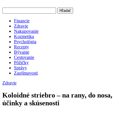
Hľadať
Financie
Zdravie
Nakupovanie
Kozmetika
Psychológia
Recepty
Bývanie
Cestovanie
Pôžičky
Správy
Zaujímavosti
Zdravie
Koloidné striebro – na rany, do nosa,
účinky a skúsenosti