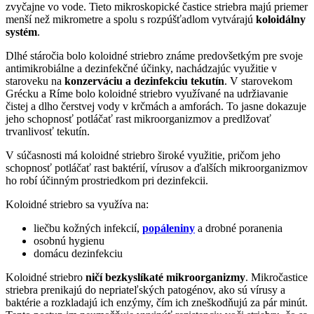
zvyčajne vo vode. Tieto mikroskopické častice striebra majú priemer
menší než mikrometre a spolu s rozpúšťadlom vytvárajú
koloidálny
systém
.
Dlhé stáročia bolo koloidné striebro známe predovšetkým pre svoje
antimikrobiálne a dezinfekčné účinky, nachádzajúc využitie v
staroveku na
konzerváciu a dezinfekciu tekutín
. V starovekom
Grécku a Ríme bolo koloidné striebro využívané na udržiavanie
čistej a dlho čerstvej vody v krčmách a amforách. To jasne dokazuje
jeho schopnosť potláčať rast mikroorganizmov a predlžovať
trvanlivosť tekutín.
V súčasnosti má koloidné striebro široké využitie, pričom jeho
schopnosť potláčať rast baktérií, vírusov a ďalších mikroorganizmov
ho robí účinným prostriedkom pri dezinfekcii.
Koloidné striebro sa využíva na:
liečbu kožných infekcií,
popáleniny
a drobné poranenia
osobnú hygienu
domácu dezinfekciu
Koloidné striebro
ničí bezkyslíkaté mikroorganizmy
. Mikročastice
striebra prenikajú do nepriateľských patogénov, ako sú vírusy a
baktérie a rozkladajú ich enzýmy, čím ich zneškodňujú za pár minút.