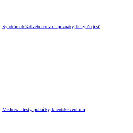
Syndróm dráždivého čreva – príznaky, lieky, čo jesť
Medirex – testy, pobočky, klientske centrum