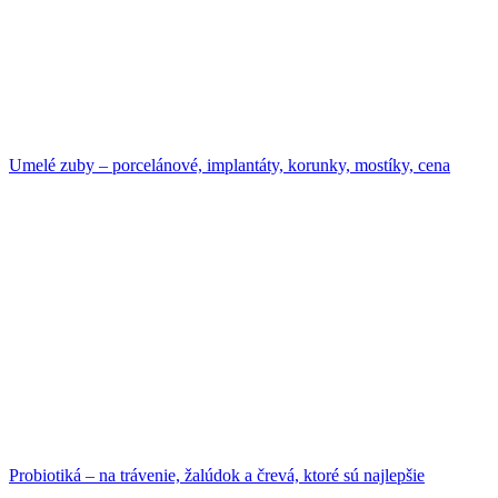
Umelé zuby – porcelánové, implantáty, korunky, mostíky, cena
Probiotiká – na trávenie, žalúdok a črevá, ktoré sú najlepšie