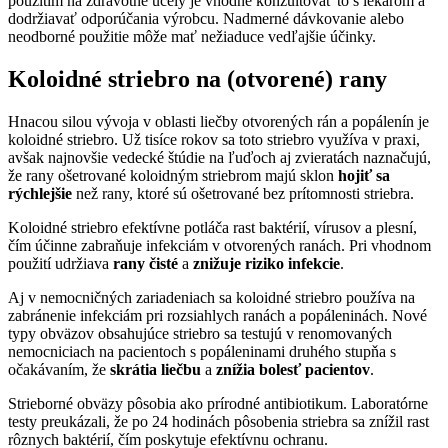
použitím na zdravotné účely je vhodné konzultovať to s lekárom a
dodržiavať odporúčania výrobcu. Nadmerné dávkovanie alebo
neodborné použitie môže mať nežiaduce vedľajšie účinky.
Koloidné striebro na (otvorené) rany
Hnacou silou vývoja v oblasti liečby otvorených rán a popálenín je
koloidné striebro. Už tisíce rokov sa toto striebro využíva v praxi,
avšak najnovšie vedecké štúdie na ľuďoch aj zvieratách naznačujú,
že rany ošetrované koloidným striebrom majú sklon
hojiť sa
rýchlejšie
než rany, ktoré sú ošetrované bez prítomnosti striebra.
Koloidné striebro efektívne potláča rast baktérií, vírusov a plesní,
čím účinne zabraňuje infekciám v otvorených ranách. Pri vhodnom
použití udržiava
rany čisté
a
znižuje riziko infekcie
.
Aj v nemocničných zariadeniach sa koloidné striebro používa na
zabránenie infekciám pri rozsiahlych ranách a popáleninách. Nové
typy obväzov obsahujúce striebro sa testujú v renomovaných
nemocniciach na pacientoch s popáleninami druhého stupňa s
očakávaním, že
skrátia liečbu
a
znížia bolesť pacientov
.
Strieborné obväzy pôsobia ako prírodné antibiotikum. Laboratórne
testy preukázali, že po 24 hodinách pôsobenia striebra sa znížil rast
rôznych baktérií, čím poskytuje efektívnu ochranu.