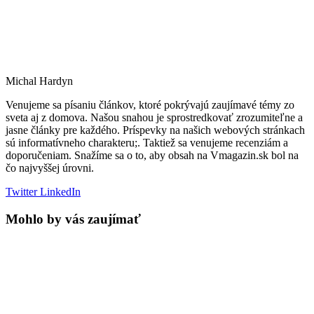
Michal Hardyn
Venujeme sa písaniu článkov, ktoré pokrývajú zaujímavé témy zo
sveta aj z domova. Našou snahou je sprostredkovať zrozumiteľne a
jasne články pre každého. Príspevky na našich webových stránkach
sú informatívneho charakteru;. Taktiež sa venujeme recenziám a
doporučeniam. Snažíme sa o to, aby obsah na Vmagazin.sk bol na
čo najvyššej úrovni.
Twitter
LinkedIn
Mohlo by vás zaujímať