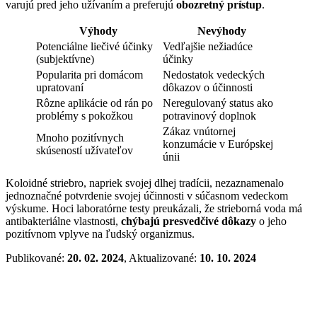
varujú pred jeho užívaním a preferujú
obozretný prístup
.
Výhody
Nevýhody
Potenciálne liečivé účinky
Vedľajšie nežiadúce
(subjektívne)
účinky
Popularita pri domácom
Nedostatok vedeckých
upratovaní
dôkazov o účinnosti
Rôzne aplikácie od rán po
Neregulovaný status ako
problémy s pokožkou
potravinový doplnok
Zákaz vnútornej
Mnoho pozitívnych
konzumácie v Európskej
skúseností užívateľov
únii
Koloidné striebro, napriek svojej dlhej tradícii, nezaznamenalo
jednoznačné potvrdenie svojej účinnosti v súčasnom vedeckom
výskume. Hoci laboratórne testy preukázali, že strieborná voda má
antibakteriálne vlastnosti,
chýbajú presvedčivé dôkazy
o jeho
pozitívnom vplyve na ľudský organizmus.
Publikované:
20. 02. 2024
, Aktualizované:
10. 10. 2024