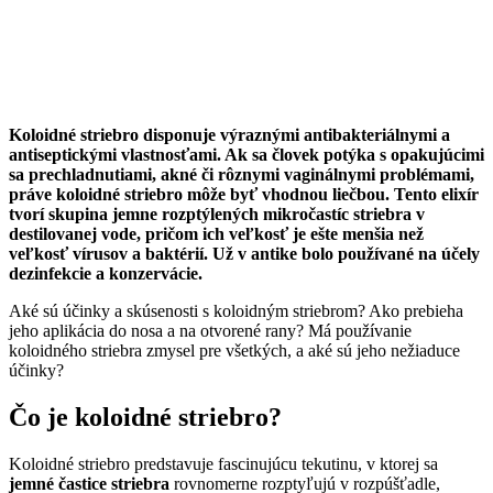
Koloidné striebro disponuje výraznými antibakteriálnymi a
antiseptickými vlastnosťami. Ak sa človek potýka s opakujúcimi
sa prechladnutiami, akné či rôznymi vaginálnymi problémami,
práve koloidné striebro môže byť vhodnou liečbou. Tento elixír
tvorí skupina jemne rozptýlených mikročastíc striebra v
destilovanej vode, pričom ich veľkosť je ešte menšia než
veľkosť vírusov a baktérií. Už v antike bolo používané na účely
dezinfekcie a konzervácie.
Aké sú účinky a skúsenosti s koloidným striebrom? Ako prebieha
jeho aplikácia do nosa a na otvorené rany? Má používanie
koloidného striebra zmysel pre všetkých, a aké sú jeho nežiaduce
účinky?
Čo je koloidné striebro?
Koloidné striebro predstavuje fascinujúcu tekutinu, v ktorej sa
jemné častice striebra
rovnomerne rozptyľujú v rozpúšťadle,