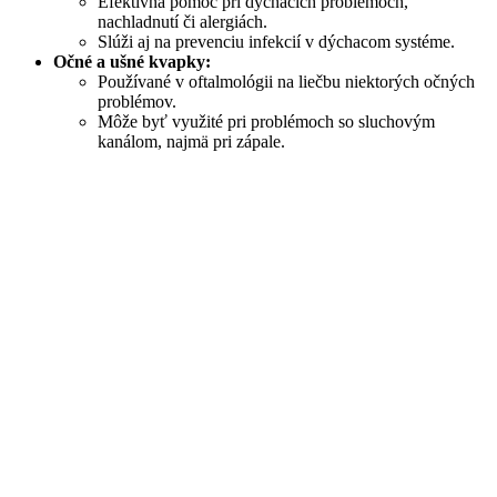
Efektívna pomoc pri dýchacích problémoch,
nachladnutí či alergiách.
Slúži aj na prevenciu infekcií v dýchacom systéme.
Očné a ušné kvapky:
Používané v oftalmológii na liečbu niektorých očných
problémov.
Môže byť využité pri problémoch so sluchovým
kanálom, najmä pri zápale.