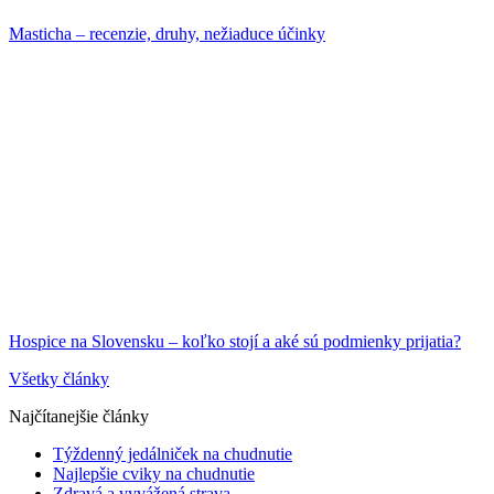
Masticha – recenzie, druhy, nežiaduce účinky
Hospice na Slovensku – koľko stojí a aké sú podmienky prijatia?
Všetky články
Najčítanejšie články
Týždenný jedálniček na chudnutie
Najlepšie cviky na chudnutie
Zdravá a vyvážená strava