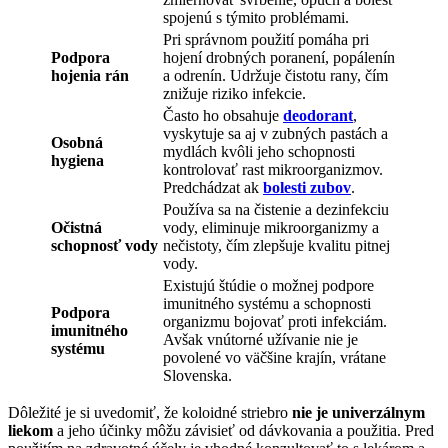
spojenú s týmito problémami.
Pri správnom použití pomáha pri
Podpora
hojení drobných poranení, popálenín
hojenia rán
a odrenín. Udržuje čistotu rany, čím
znižuje riziko infekcie.
Často ho obsahuje
deodorant
,
vyskytuje sa aj v zubných pastách a
Osobná
mydlách kvôli jeho schopnosti
hygiena
kontrolovať rast mikroorganizmov.
Predchádzat ak
bolesti zubov
.
Používa sa na čistenie a dezinfekciu
Očistná
vody, eliminuje mikroorganizmy a
schopnosť vody
nečistoty, čím zlepšuje kvalitu pitnej
vody.
Existujú štúdie o možnej podpore
imunitného systému a schopnosti
Podpora
organizmu bojovať proti infekciám.
imunitného
Avšak vnútorné užívanie nie je
systému
povolené vo väčšine krajín, vrátane
Slovenska.
Dôležité je si uvedomiť, že koloidné striebro
nie je univerzálnym
liekom
a jeho účinky môžu závisieť od dávkovania a použitia. Pred