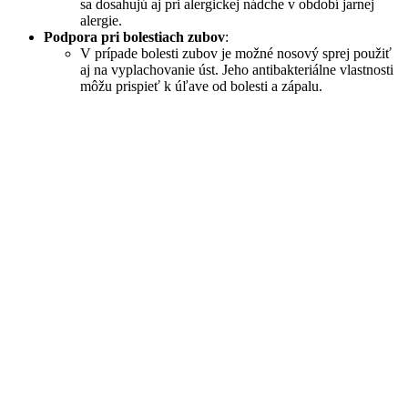
sa dosahujú aj pri alergickej nádche v období jarnej
alergie.
Podpora pri bolestiach zubov
:
V prípade bolesti zubov je možné nosový sprej použiť
aj na vyplachovanie úst. Jeho antibakteriálne vlastnosti
môžu prispieť k úľave od bolesti a zápalu.