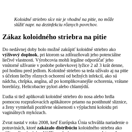
Koloidné striebro síce nie je vhodné na pitie, no môže
slúžiť napr. na dezinfekciu rôznych povrchov.
Zákaz koloidného striebra na pitie
Do nedávnej doby bolo možné zakúpiť koloidné striebro ako
výživový doplnok
, pri ktorom sa zdôrazňovali jeho potenciálne
liečivé vlastnosti. Výrobcovia mohli legálne odporúčať jeho
vnútorné užívanie v podobe polievkovej lyžice 2 až 3 krát denne,
pol hodinu pred jedlom. Koloidné striebro sa teda užívalo aj na pitie
s účelom liečby rôznych ochorení od bežných infekcií, ako sú
nádcha, chrípka, angína, až po komplikovanejšie ochorenia, vrátane
boreliózy, Helicobacter pylori alebo chlamýdií.
Ľudia si tiež aplikovali koloidné striebro do nosa alebo hrdla
pomocou rozprašovacích aplikátorov priamo na postihnuté sliznice,
a ženy vymieňali pozitívne skúsenosti s výplachmi koloidu pri
vaginálnych mykózach.
Zvrat nastal v roku 2008, keď Európska Únia schválila nariadenie o
potravinách, ktoré
zakázalo distribúciu
koloidného striebra ako