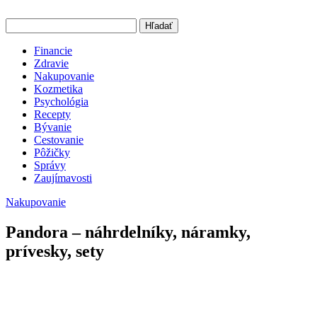
Hľadať
Financie
Zdravie
Nakupovanie
Kozmetika
Psychológia
Recepty
Bývanie
Cestovanie
Pôžičky
Správy
Zaujímavosti
Nakupovanie
Pandora – náhrdelníky, náramky,
prívesky, sety