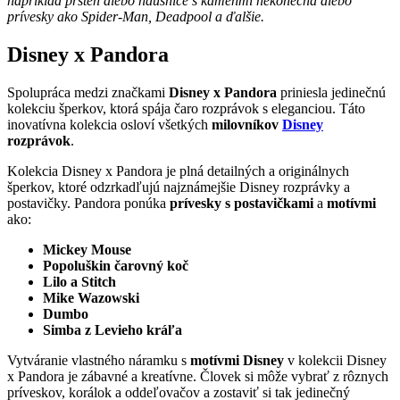
napríklad prsteň alebo náušnice s kameňmi nekonečna alebo
prívesky ako Spider-Man, Deadpool a ďalšie.
Disney x Pandora
Spolupráca medzi značkami
Disney x Pandora
priniesla jedinečnú
kolekciu šperkov, ktorá spája čaro rozprávok s eleganciou. Táto
inovatívna kolekcia osloví všetkých
milovníkov
Disney
rozprávok
.
Kolekcia Disney x Pandora je plná detailných a originálnych
šperkov, ktoré odzrkadľujú najznámejšie Disney rozprávky a
postavičky. Pandora ponúka
prívesky s postavičkami
a
motívmi
ako:
Mickey Mouse
Popoluškin čarovný koč
Lilo a Stitch
Mike Wazowski
Dumbo
Simba z Levieho kráľa
Vytváranie vlastného náramku s
motívmi Disney
v kolekcii Disney
x Pandora je zábavné a kreatívne. Človek si môže vybrať z rôznych
príveskov, korálok a oddeľovačov a zostaviť si tak jedinečný