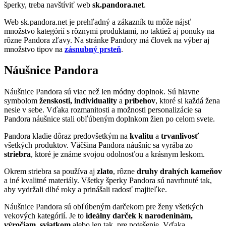
šperky, treba navštíviť web
sk.pandora.net
.
Web sk.pandora.net je prehľadný a zákazník tu môže nájsť
množstvo kategórií s rôznymi produktami, no taktiež aj ponuky na
rôzne Pandora zľavy. Na stránke Pandory má človek na výber aj
množstvo tipov na
zásnubný prsteň
.
Náušnice Pandora
Náušnice Pandora sú viac než len módny doplnok. Sú hlavne
symbolom
ženskosti, individuality
a
príbehov
, ktoré si každá žena
nesie v sebe. Vďaka rozmanitosti a možnosti personalizácie sa
Pandora náušnice stali obľúbeným doplnkom žien po celom svete.
Pandora kladie dôraz predovšetkým na
kvalitu
a
trvanlivosť
všetkých produktov. Väčšina Pandora náušníc sa vyrába zo
striebra
, ktoré je známe svojou odolnosťou a krásnym leskom.
Okrem striebra sa používa aj
zlato
, rôzne
druhy drahých kameňov
a iné kvalitné materiály. Všetky šperky Pandora sú navrhnuté tak,
aby vydržali dlhé roky a prinášali radosť majiteľke.
Náušnice Pandora sú obľúbeným darčekom pre ženy všetkých
vekových kategórií. Je to
ideálny darček k narodeninám,
výročiam, sviatkom
alebo len tak, pre potešenie. Vďaka