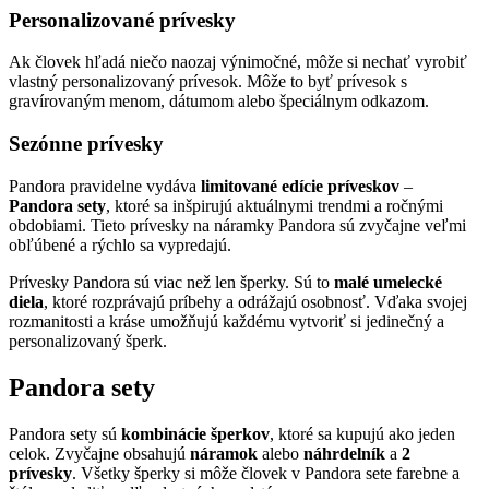
Personalizované prívesky
Ak človek hľadá niečo naozaj výnimočné, môže si nechať vyrobiť
vlastný personalizovaný prívesok. Môže to byť prívesok s
gravírovaným menom, dátumom alebo špeciálnym odkazom.
Sezónne prívesky
Pandora pravidelne vydáva
limitované edície príveskov
–
Pandora sety
, ktoré sa inšpirujú aktuálnymi trendmi a ročnými
obdobiami. Tieto prívesky na náramky Pandora sú zvyčajne veľmi
obľúbené a rýchlo sa vypredajú.
Prívesky Pandora sú viac než len šperky. Sú to
malé umelecké
diela
, ktoré rozprávajú príbehy a odrážajú osobnosť. Vďaka svojej
rozmanitosti a kráse umožňujú každému vytvoriť si jedinečný a
personalizovaný šperk.
Pandora sety
Pandora sety sú
kombinácie šperkov
, ktoré sa kupujú ako jeden
celok. Zvyčajne obsahujú
náramok
alebo
náhrdelník
a
2
prívesky
. Všetky šperky si môže človek v Pandora sete farebne a