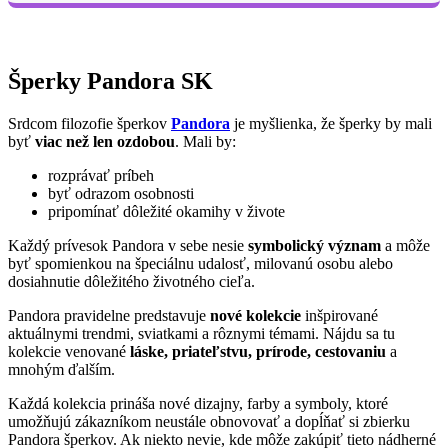
Šperky Pandora SK
Srdcom filozofie šperkov
Pandora
je myšlienka, že šperky by mali
byť
viac než len ozdobou
. Mali by:
rozprávať príbeh
byť odrazom osobnosti
pripomínať dôležité okamihy v živote
Každý prívesok Pandora v sebe nesie
symbolický význam
a môže
byť spomienkou na špeciálnu udalosť, milovanú osobu alebo
dosiahnutie dôležitého životného cieľa.
Pandora pravidelne predstavuje
nové kolekcie
inšpirované
aktuálnymi trendmi, sviatkami a rôznymi témami. Nájdu sa tu
kolekcie venované
láske, priateľstvu, prírode, cestovaniu
a
mnohým ďalším.
Každá kolekcia prináša nové dizajny, farby a symboly, ktoré
umožňujú zákazníkom neustále obnovovať a dopĺňať si zbierku
Pandora šperkov. Ak niekto nevie, kde môže zakúpiť tieto nádherné