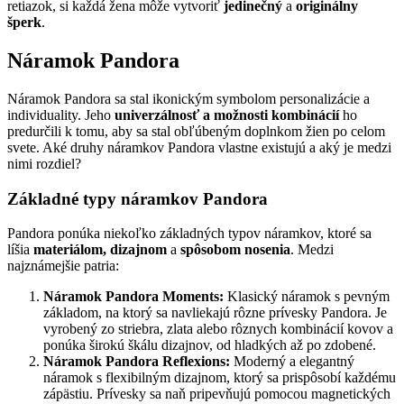
retiazok, si každá žena môže vytvoriť
jedinečný
a
originálny
šperk
.
Náramok Pandora
Náramok Pandora sa stal ikonickým symbolom personalizácie a
individuality. Jeho
univerzálnosť a možnosti kombinácií
ho
predurčili k tomu, aby sa stal obľúbeným doplnkom žien po celom
svete. Aké druhy náramkov Pandora vlastne existujú a aký je medzi
nimi rozdiel?
Základné typy náramkov Pandora
Pandora ponúka niekoľko základných typov náramkov, ktoré sa
líšia
materiálom, dizajnom
a
spôsobom nosenia
. Medzi
najznámejšie patria:
Náramok Pandora Moments:
Klasický náramok s pevným
základom, na ktorý sa navliekajú rôzne prívesky Pandora. Je
vyrobený zo striebra, zlata alebo rôznych kombinácií kovov a
ponúka širokú škálu dizajnov, od hladkých až po zdobené.
Náramok Pandora Reflexions:
Moderný a elegantný
náramok s flexibilným dizajnom, ktorý sa prispôsobí každému
zápästiu. Prívesky sa naň pripevňujú pomocou magnetických