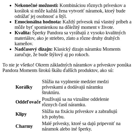
Nekonečné možnosti:
Kombináciou rôznych príveskov a
korálok si môže každá žena vytvoriť náramok, ktorý bude
odrážať jej osobnosť a štýl.
Emocionálna hodnota:
Každý prívesok má vlastný príbeh a
môže byť spomienkou na dôležitý moment v živote.
Kvalita:
Šperky Pandora sa vyrábajú z vysoko kvalitných
materiálov, ako je striebro, zlato a rôzne druhy drahých
kameňov.
Nadčasový dizajn:
Klasický dizajn náramku Moments
zaručuje, že bude štýlový aj po rokoch.
To nie je všetko! Okrem základných náramkov a príveskov ponúka
Pandora Moments širokú škálu ďalších produktov, ako sú:
Slúžia na vyplnenie medzier medzi
Korálky
príveskami a dodávajú náramku
štruktúru.
Používajú sa na vizuálne oddelenie
Oddeľovače
rôznych častí náramku.
Slúžia na fixáciu príveskov a zabraňujú
Klipy
ich pohybu.
Malé prívesky, ktoré sa dajú pripevniť na
Charmy
náramok alebo iné šperky.