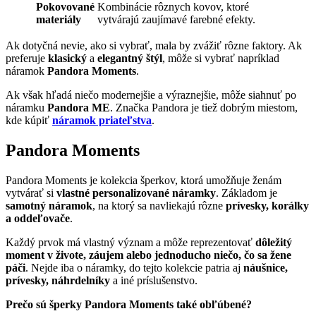
Pokovované
Kombinácie rôznych kovov, ktoré
materiály
vytvárajú zaujímavé farebné efekty.
Ak dotyčná nevie, ako si vybrať, mala by zvážiť rôzne faktory. Ak
preferuje
klasický
a
elegantný štýl
, môže si vybrať napríklad
náramok
Pandora Moments
.
Ak však hľadá niečo modernejšie a výraznejšie, môže siahnuť po
náramku
Pandora ME
. Značka Pandora je tiež dobrým miestom,
kde kúpiť
náramok priateľstva
.
Pandora Moments
Pandora Moments je kolekcia šperkov, ktorá umožňuje ženám
vytvárať si
vlastné personalizované náramky
. Základom je
samotný náramok
, na ktorý sa navliekajú rôzne
prívesky, korálky
a oddeľovače
.
Každý prvok má vlastný význam a môže reprezentovať
dôležitý
moment v živote, záujem alebo jednoducho niečo, čo sa žene
páči
. Nejde iba o náramky, do tejto kolekcie patria aj
náušnice,
prívesky, náhrdelníky
a iné príslušenstvo.
Prečo sú šperky Pandora Moments také obľúbené?