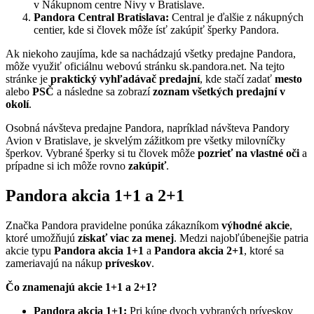
v Nákupnom centre Nivy v Bratislave.
Pandora Central Bratislava:
Central je ďalšie z nákupných
centier, kde si človek môže ísť zakúpiť šperky Pandora.
Ak niekoho zaujíma, kde sa nachádzajú všetky predajne Pandora,
môže využiť oficiálnu webovú stránku sk.pandora.net. Na tejto
stránke je
praktický vyhľadávač predajní
, kde stačí zadať
mesto
alebo
PSČ
a následne sa zobrazí
zoznam všetkých predajní v
okolí
.
Osobná návšteva predajne Pandora, napríklad návšteva Pandory
Avion v Bratislave, je skvelým zážitkom pre všetky milovníčky
šperkov. Vybrané šperky si tu človek môže
pozrieť na vlastné oči
a
prípadne si ich môže rovno
zakúpiť
.
Pandora akcia 1+1 a 2+1
Značka Pandora pravidelne ponúka zákazníkom
výhodné akcie
,
ktoré umožňujú
získať viac za menej
. Medzi najobľúbenejšie patria
akcie typu
Pandora akcia 1+1
a
Pandora akcia 2+1
, ktoré sa
zameriavajú na nákup
príveskov
.
Čo znamenajú akcie 1+1 a 2+1?
Pandora akcia 1+1:
Pri kúpe dvoch vybraných príveskov