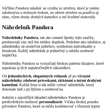
Väčšina Pandora náušníc sa vyrába zo striebra, ktoré je známe
odolnosťou a krásnym leskom, no okrem striebra sa používa aj
zlato, rôzne druhy drahých kameňov a iné kvalitné materiály.
Náhrdelník Pandora
Náhrdelníky Pandora
, tak ako ostatné šperky tejto značky,
predstavujú viac než len módny doplnok. Podobne ako náušnice, aj
náhrdelníky sú nositeľmi príbehov, symbolom individuality a
ženskosti. Každý náhrdelník je jedinečný a odráža osobnosť
majiteľky.
Náhrdelníky Pandora sa vyznačujú širokou paletou dizajnov, ktoré
uspokoja aj tých najnáročnejších zákazníkov.
Od
jednoduchých, elegantných retiazok
až po
výrazné
náhrdelníky zdobené príveskami, zirkónmi a inými drahými
kameňmi
. Každá žena si tak môže vybrať náhrdelník, ktorý
dokonale ladí s jej štýlom a osobnosťou.
Jedným z najväčších lákadiel náhrdelníkov Pandora je
predovšetkým možnosť
personalizácie
. Vďaka širokej ponuke
príveskov Pandora, ktoré sa môžu kombinovať s rôznymi typmi