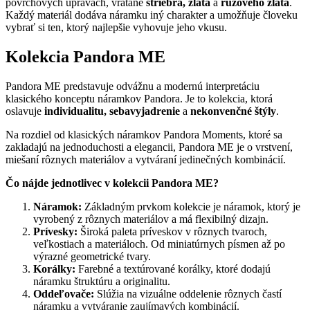
povrchových úpravách, vrátane
striebra, zlata
a
ružového zlata
.
Každý materiál dodáva náramku iný charakter a umožňuje človeku
vybrať si ten, ktorý najlepšie vyhovuje jeho vkusu.
Kolekcia Pandora ME
Pandora ME predstavuje odvážnu a modernú interpretáciu
klasického konceptu náramkov Pandora. Je to kolekcia, ktorá
oslavuje
individualitu, sebavyjadrenie
a
nekonvenčné štýly
.
Na rozdiel od klasických náramkov Pandora Moments, ktoré sa
zakladajú na jednoduchosti a elegancii, Pandora ME je o vrstvení,
miešaní rôznych materiálov a vytváraní jedinečných kombinácií.
Čo nájde jednotlivec v kolekcii Pandora ME?
Náramok:
Základným prvkom kolekcie je náramok, ktorý je
vyrobený z rôznych materiálov a má flexibilný dizajn.
Prívesky:
Široká paleta príveskov v rôznych tvaroch,
veľkostiach a materiáloch. Od miniatúrnych písmen až po
výrazné geometrické tvary.
Korálky:
Farebné a textúrované korálky, ktoré dodajú
náramku štruktúru a originalitu.
Oddeľovače:
Slúžia na vizuálne oddelenie rôznych častí
náramku a vytváranie zaujímavých kombinácií.