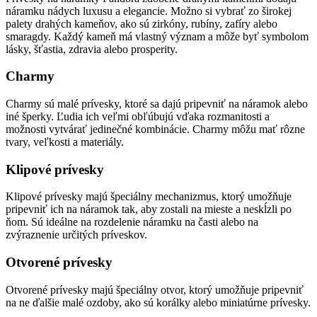
náramku nádych luxusu a elegancie. Možno si vybrať zo širokej
palety drahých kameňov, ako sú zirkóny, rubíny, zafíry alebo
smaragdy. Každý kameň má vlastný význam a môže byť symbolom
lásky, šťastia, zdravia alebo prosperity.
Charmy
Charmy sú malé prívesky, ktoré sa dajú pripevniť na náramok alebo
iné šperky. Ľudia ich veľmi obľúbujú vďaka rozmanitosti a
možnosti vytvárať jedinečné kombinácie. Charmy môžu mať rôzne
tvary, veľkosti a materiály.
Klipové prívesky
Klipové prívesky majú špeciálny mechanizmus, ktorý umožňuje
pripevniť ich na náramok tak, aby zostali na mieste a neskĺzli po
ňom. Sú ideálne na rozdelenie náramku na časti alebo na
zvýraznenie určitých príveskov.
Otvorené prívesky
Otvorené prívesky majú špeciálny otvor, ktorý umožňuje pripevniť
na ne ďalšie malé ozdoby, ako sú korálky alebo miniatúrne prívesky.