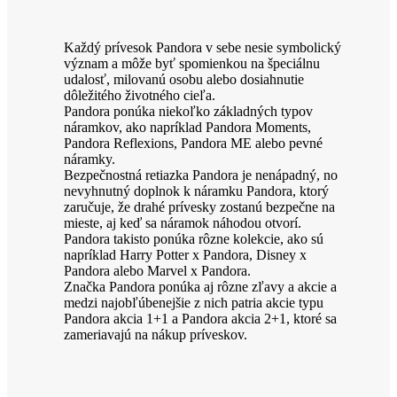
Každý prívesok Pandora v sebe nesie symbolický
význam a môže byť spomienkou na špeciálnu
udalosť, milovanú osobu alebo dosiahnutie
dôležitého životného cieľa.
Pandora ponúka niekoľko základných typov
náramkov, ako napríklad Pandora Moments,
Pandora Reflexions, Pandora ME alebo pevné
náramky.
Bezpečnostná retiazka Pandora je nenápadný, no
nevyhnutný doplnok k náramku Pandora, ktorý
zaručuje, že drahé prívesky zostanú bezpečne na
mieste, aj keď sa náramok náhodou otvorí.
Pandora takisto ponúka rôzne kolekcie, ako sú
napríklad Harry Potter x Pandora, Disney x
Pandora alebo Marvel x Pandora.
Značka Pandora ponúka aj rôzne zľavy a akcie a
medzi najobľúbenejšie z nich patria akcie typu
Pandora akcia 1+1 a Pandora akcia 2+1, ktoré sa
zameriavajú na nákup príveskov.