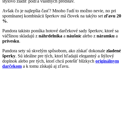
štýlovo zladiť podľa vlastných predstáv.
Avšak čo je najlepšia časť? Mnoho ľudí to možno nevie, no pri
spomínanej kombinácii šperkov má človek na takýto set
zľavu 20
%
.
Pandora takisto ponúka hotové darčekové sady šperkov, ktoré sa
väčšinou skladajú z
náhrdelníka
a
náušníc
alebo z
náramku
a
prívesku
.
Pandora sety sú skvelým spôsobom, ako získať dokonale
zladené
šperky
. Sú ideálne pre tých, ktorí hľadajú elegantný a štýlový
doplnok alebo pre tých, ktorí chcú potešiť blízkych
originálnym
darčekom
a k tomu získajú aj zľavu.