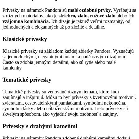
Prívesky na náramok Pandora sú
malé ozdobné prvky
. Vyrábajú sa
z rôznych materiálov, ako je
striebro, zlato, ružové zlato
alebo ich
vzájomná kombinácia
. Ich dizajn je taktiež veľmi rozmanitý, od
jednoduchých a elegantných až po zložité a detailné.
Klasické prívesky
Klasické prívesky sú základom každej zbierky Pandora. Vyznačujú
sa jednoduchými, elegantnými líniami a nadčasovým dizajnom.
Často sa zdobia jemnými detailmi, ako sú rytie alebo malé
kamienky.
Tematické prívesky
Tematické prívesky sú venované rôznym témam, ktoré ľudí
zaujímajú a inšpirujú. Môžu to byť prívesky s kvetinovými motívmi,
zvieratami, cestovateľskými pamiatkami, symbolmi nekonečna,
symbolmi lásky alebo náboženskými motívmi. Tieto prívesky sú
skvelým spôsobom, ako vyjadriť svoju osobnosť a záujmy.
Prívesky s drahými kameňmi
Prívesky na náramky Pandora zdobené drahými kameňmi dodajú