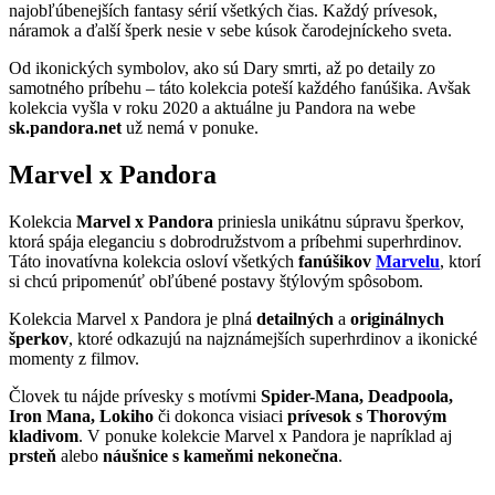
najobľúbenejších fantasy sérií všetkých čias. Každý prívesok,
náramok a ďalší šperk nesie v sebe kúsok čarodejníckeho sveta.
Od ikonických symbolov, ako sú Dary smrti, až po detaily zo
samotného príbehu – táto kolekcia poteší každého fanúšika. Avšak
kolekcia vyšla v roku 2020 a aktuálne ju Pandora na webe
sk.pandora.net
už nemá v ponuke.
Marvel x Pandora
Kolekcia
Marvel x Pandora
priniesla unikátnu súpravu šperkov,
ktorá spája eleganciu s dobrodružstvom a príbehmi superhrdinov.
Táto inovatívna kolekcia osloví všetkých
fanúšikov
Marvelu
, ktorí
si chcú pripomenúť obľúbené postavy štýlovým spôsobom.
Kolekcia Marvel x Pandora je plná
detailných
a
originálnych
šperkov
, ktoré odkazujú na najznámejších superhrdinov a ikonické
momenty z filmov.
Človek tu nájde prívesky s motívmi
Spider-Mana, Deadpoola,
Iron Mana, Lokiho
či dokonca visiaci
prívesok s Thorovým
kladivom
. V ponuke kolekcie Marvel x Pandora je napríklad aj
prsteň
alebo
náušnice s kameňmi nekonečna
.