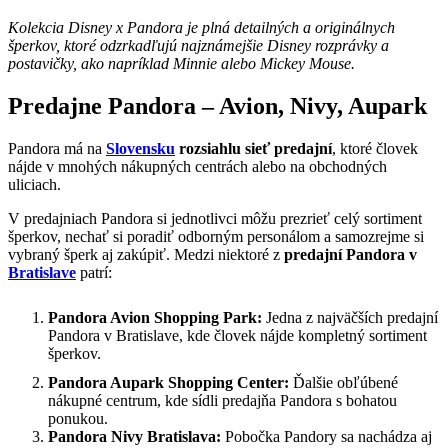
Kolekcia Disney x Pandora je plná detailných a originálnych
šperkov, ktoré odzrkadľujú najznámejšie Disney rozprávky a
postavičky, ako napríklad Minnie alebo Mickey Mouse.
Predajne Pandora – Avion, Nivy, Aupark
Pandora má na
Slovensku
rozsiahlu sieť predajní
, ktoré človek
nájde v mnohých nákupných centrách alebo na obchodných
uliciach.
V predajniach Pandora si jednotlivci môžu prezrieť celý sortiment
šperkov, nechať si poradiť odborným personálom a samozrejme si
vybraný šperk aj zakúpiť. Medzi niektoré z
predajní Pandora v
Bratislave
patrí:
Pandora Avion Shopping Park
:
Jedna z najväčších predajní
Pandora v Bratislave, kde človek nájde kompletný sortiment
šperkov.
Pandora Aupark Shopping Center
:
Ďalšie obľúbené
nákupné centrum, kde sídli predajňa Pandora s bohatou
ponukou.
Pandora Nivy Bratislava:
Pobočka Pandory sa nachádza aj