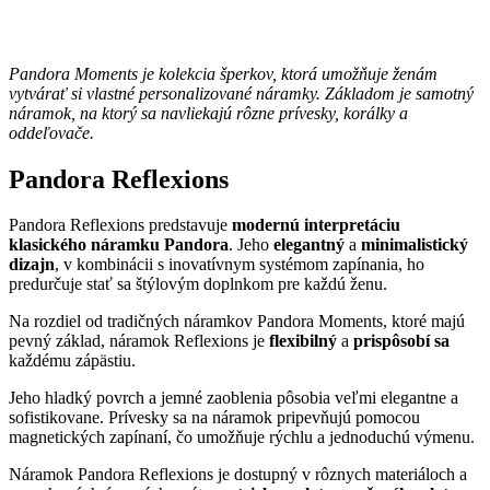
Pandora Moments je kolekcia šperkov, ktorá umožňuje ženám
vytvárať si vlastné personalizované náramky. Základom je samotný
náramok, na ktorý sa navliekajú rôzne prívesky, korálky a
oddeľovače.
Pandora Reflexions
Pandora Reflexions predstavuje
modernú interpretáciu
klasického náramku Pandora
. Jeho
elegantný
a
minimalistický
dizajn
, v kombinácii s inovatívnym systémom zapínania, ho
predurčuje stať sa štýlovým doplnkom pre každú ženu.
Na rozdiel od tradičných náramkov Pandora Moments, ktoré majú
pevný základ, náramok Reflexions je
flexibilný
a
prispôsobí sa
každému zápästiu.
Jeho hladký povrch a jemné zaoblenia pôsobia veľmi elegantne a
sofistikovane. Prívesky sa na náramok pripevňujú pomocou
magnetických zapínaní, čo umožňuje rýchlu a jednoduchú výmenu.
Náramok Pandora Reflexions je dostupný v rôznych materiáloch a