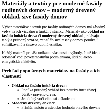
Materiály a textúry pre moderné fasády
rodinných domov – moderný drevený
obklad, sivé fasády domov
Výber materiálov a textúr pre fasády rodinných domov má zásadný
vplyv na ich vizuálnu a funkčnú stránku. Materiály ako
obklad na
fasádu imitácia dreva
či
moderný drevený obklad
pridávajú
teplý a prírodný vzhľad, zatiaľ čo sivé fasády domov ponúkajú
sofistikovanú a časovo odolnú estetiku.
Každý materiál prináša unikátne vlastnosti a výhody, či už ide o
odolnosť voči poveternostným podmienkam, údržbu alebo
energetickú efektivitu.
Prehľad populárnych materiálov na fasády a ich
vlastnosti
Obklad na fasádu imitácia dreva:
Ponúka prírodný vzhľad bez potreby intenzívnej
údržby pravého dreva.
Je odolný voči vlhkosti a škodcom.
Moderný drevený obklad:
Prináša teplotu a estetickú hodnotu pravého dreva s