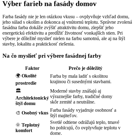
Výber farieb na fasády domov
Farba fasády nie je len otázkou vkusu – ovplyvňuje vzhľad domu,
jeho súlad s okolím a dokonca aj vnútornú teplotu. Správne zvolená
fasádna farba dokáže zvýšiť atraktivitu domu, zlepšiť jeho
energetickú efektivitu a predĺžiť životnosť vonkajších stien. Pri
výbere je dôležité myslieť nielen na farbu samotnú, ale aj na štýl
stavby, lokalitu a praktickosť riešenia.
Na čo myslieť pri výbere fasádnej farby
Faktor
Prečo je dôležitý
🌍
Okolité
Farba by mala ladiť s okolitou
krajinou či susednými stavbami.
prostredie
🏛️
Moderné stavby znášajú aj
výraznejšie farby, tradičné domy
Architektonický
skôr zemité a neutrálne.
štýl domu
Farba fasády vyjadruje osobnosť a
🎨
Osobný vkus
štýl majiteľov.
Svetlé odtiene odrážajú teplo, tmavé
🌞
Teplotný
ho pohlcujú, čo ovplyvňuje teplotu v
komfort
dome.