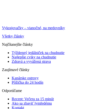
Vykrajovačky – vianočné, na medovníky
Všetky články
Najčítanejšie články
Týždenný jedálniček na chudnutie
Najlepšie cviky na chudnutie
Zdravá a vyvážená strava
Zaujímavé články
Kanárske ostrovy
Pôžička do 24 hodín
Odporúčame
Recept: Večera za 15 minút
Ako sa zbaviť lymfedému
Kontakt