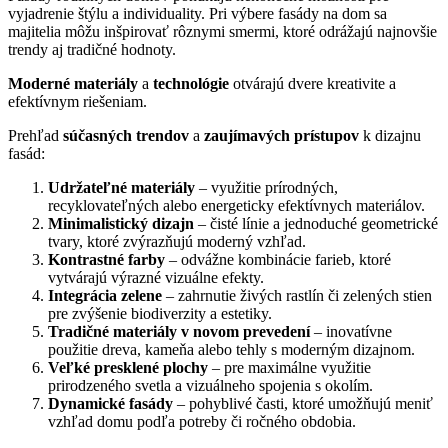
vyjadrenie štýlu a individuality. Pri výbere fasády na dom sa
majitelia môžu inšpirovať rôznymi smermi, ktoré odrážajú najnovšie
trendy aj tradičné hodnoty.
Moderné materiály
a
technológie
otvárajú dvere kreativite a
efektívnym riešeniam.
Prehľad
súčasných trendov
a
zaujímavých prístupov
k dizajnu
fasád:
Udržateľné materiály
– využitie prírodných,
recyklovateľných alebo energeticky efektívnych materiálov.
Minimalistický dizajn
– čisté línie a jednoduché geometrické
tvary, ktoré zvýrazňujú moderný vzhľad.
Kontrastné farby
– odvážne kombinácie farieb, ktoré
vytvárajú výrazné vizuálne efekty.
Integrácia zelene
– zahrnutie živých rastlín či zelených stien
pre zvýšenie biodiverzity a estetiky.
Tradičné materiály v novom prevedení
– inovatívne
použitie dreva, kameňa alebo tehly s moderným dizajnom.
Veľké presklené plochy
– pre maximálne využitie
prirodzeného svetla a vizuálneho spojenia s okolím.
Dynamické fasády
– pohyblivé časti, ktoré umožňujú meniť
vzhľad domu podľa potreby či ročného obdobia.