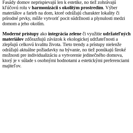
Fasády domov neprispievajú len k estetike, no tiež zohrávajú
kľúčovú rolu v
harmonizácii s okolitým prostredím
. Výber
materiálov a farieb na dom, ktoré odrážajú charakter lokality či
prírodné prvky, môže vytvoriť pocit súdržnosti a plynulosti medzi
domom a jeho okolím.
Moderné prístupy
ako
integrácia zelene
či využitie
udržateľných
materiálov
zdôrazňujú záväzok k ekologickej udržateľnosti a
zlepšujú celkovú kvalitu života. Tieto trendy a prístupy nielenže
odrážajú aktuálne požiadavky na bývanie, no tiež ponúkajú široké
možnosti pre individualizáciu a vytvorenie jedinečného domova,
ktorý je v súlade s osobnými hodnotami a estetickými preferenciami
majiteľov.