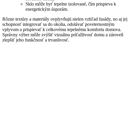
Sklo môže byť tepelne izolované, čím prispieva k
energetickým úsporám.
Rôzne textúry a materiály ovplyvňujú nielen vzhľad fasády, no aj jej
schopnosť integrovať sa do okolia, odolávať poveternostným
vplyvom a prispievať k celkovému tepelnému komfortu domova.
Správny výber môže zvýšiť vizuálnu príťažlivosť domu a zároveň
zlepšiť jeho funkčnosť a trvanlivosť.