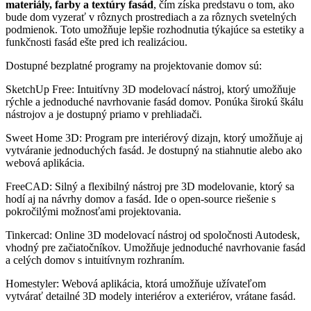
materiály, farby a textúry fasád
, čím získa predstavu o tom, ako
bude dom vyzerať v rôznych prostrediach a za rôznych svetelných
podmienok. Toto umožňuje lepšie rozhodnutia týkajúce sa estetiky a
funkčnosti fasád ešte pred ich realizáciou.
Dostupné bezplatné programy na projektovanie domov sú:
SketchUp Free: Intuitívny 3D modelovací nástroj, ktorý umožňuje
rýchle a jednoduché navrhovanie fasád domov. Ponúka širokú škálu
nástrojov a je dostupný priamo v prehliadači.
Sweet Home 3D: Program pre interiérový dizajn, ktorý umožňuje aj
vytváranie jednoduchých fasád. Je dostupný na stiahnutie alebo ako
webová aplikácia.
FreeCAD: Silný a flexibilný nástroj pre 3D modelovanie, ktorý sa
hodí aj na návrhy domov a fasád. Ide o open-source riešenie s
pokročilými možnosťami projektovania.
Tinkercad: Online 3D modelovací nástroj od spoločnosti Autodesk,
vhodný pre začiatočníkov. Umožňuje jednoduché navrhovanie fasád
a celých domov s intuitívnym rozhraním.
Homestyler: Webová aplikácia, ktorá umožňuje užívateľom
vytvárať detailné 3D modely interiérov a exteriérov, vrátane fasád.