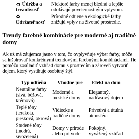
🧽
Údržba a
Niektoré farby menej blednú a lepšie
trvanlivosť
odolávajú poveternostným vplyvom.
Prírodné odtiene a ekologické farby
♻️
znižujú vplyv na životné prostredie.
Udržateľnosť
Trendy farebné kombinácie pre moderné aj tradičné
domy
Ak už má záujemca jasno v tom, čo ovplyvňuje výber farby, môže
sa inšpirovať konkrétnymi trendovými farebnými kombináciami. Tie
pomôžu zosúladiť vzhľad domu s prostredím a zároveň vytvoriť
dojem, ktorý vystihuje osobitný štýl.
Typ odtieňa
Vhodné pre
Efekt na dom
Neutrálne farby
Moderné a
Elegantný,
(sivá, béžová,
mestské domy
nadčasový dojem
krémová)
Teplé tóny
Vidiecke a
Prívetivá a útulná
(terakota,
tradičné domy
atmosféra
piesková, okrová)
Studené tóny
Domy v prírode
Pokojný,
(modrá,
alebo pri vode
vyvážený vzhľad
sivozelená)