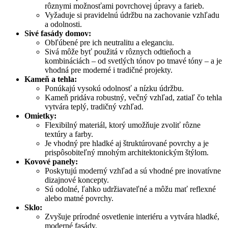
rôznymi možnosťami povrchovej úpravy a farieb.
Vyžaduje si pravidelnú údržbu na zachovanie vzhľadu
a odolnosti.
Sivé fasády domov:
Obľúbené pre ich neutralitu a eleganciu.
Sivá môže byť použitá v rôznych odtieňoch a
kombináciách – od svetlých tónov po tmavé tóny – a je
vhodná pre moderné i tradičné projekty.
Kameň a tehla:
Ponúkajú vysokú odolnosť a nízku údržbu.
Kameň pridáva robustný, večný vzhľad, zatiaľ čo tehla
vytvára teplý, tradičný vzhľad.
Omietky:
Flexibilný materiál, ktorý umožňuje zvoliť rôzne
textúry a farby.
Je vhodný pre hladké aj štruktúrované povrchy a je
prispôsobiteľný mnohým architektonickým štýlom.
Kovové panely:
Poskytujú moderný vzhľad a sú vhodné pre inovatívne
dizajnové koncepty.
Sú odolné, ľahko udržiavateľné a môžu mať reflexné
alebo matné povrchy.
Sklo:
Zvyšuje prírodné osvetlenie interiéru a vytvára hladké,
moderné fasády.