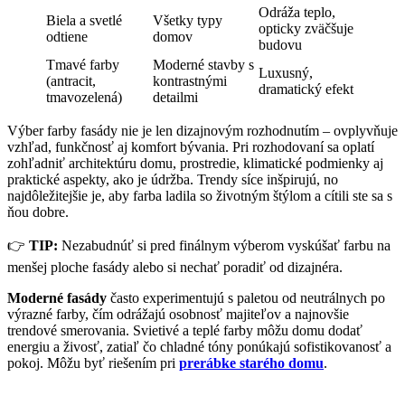
Odráža teplo,
Biela a svetlé
Všetky typy
opticky zväčšuje
odtiene
domov
budovu
Tmavé farby
Moderné stavby s
Luxusný,
(antracit,
kontrastnými
dramatický efekt
tmavozelená)
detailmi
Výber farby fasády nie je len dizajnovým rozhodnutím – ovplyvňuje
vzhľad, funkčnosť aj komfort bývania. Pri rozhodovaní sa oplatí
zohľadniť architektúru domu, prostredie, klimatické podmienky aj
praktické aspekty, ako je údržba. Trendy síce inšpirujú, no
najdôležitejšie je, aby farba ladila so životným štýlom a cítili ste sa s
ňou dobre.
👉
TIP:
Nezabudnúť si pred finálnym výberom vyskúšať farbu na
menšej ploche fasády alebo si nechať poradiť od dizajnéra.
Moderné fasády
často experimentujú s paletou od neutrálnych po
výrazné farby, čím odrážajú osobnosť majiteľov a najnovšie
trendové smerovania. Svietivé a teplé farby môžu domu dodať
energiu a živosť, zatiaľ čo chladné tóny ponúkajú sofistikovanosť a
pokoj. Môžu byť riešením pri
prerábke starého domu
.