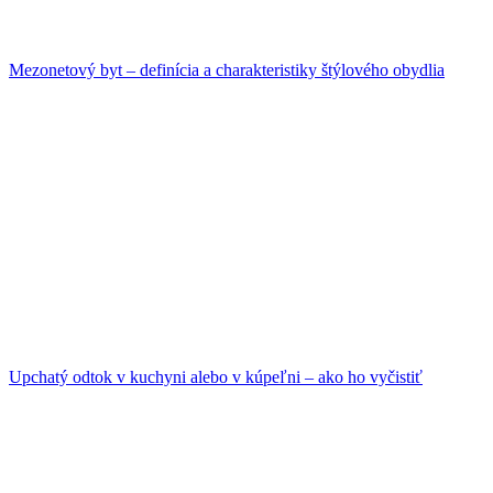
Mezonetový byt – definícia a charakteristiky štýlového obydlia
Upchatý odtok v kuchyni alebo v kúpeľni – ako ho vyčistiť