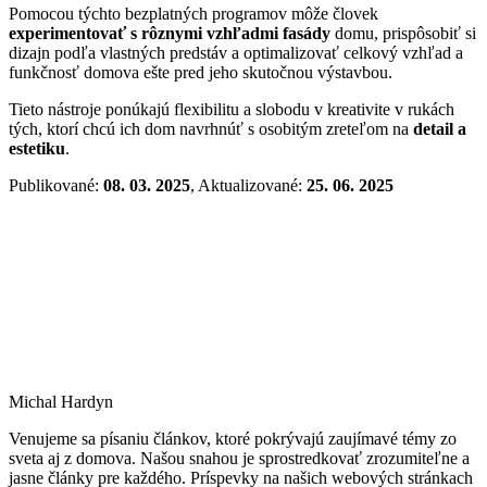
Pomocou týchto bezplatných programov môže človek
experimentovať s rôznymi vzhľadmi fasády
domu, prispôsobiť si
dizajn podľa vlastných predstáv a optimalizovať celkový vzhľad a
funkčnosť domova ešte pred jeho skutočnou výstavbou.
Tieto nástroje ponúkajú flexibilitu a slobodu v kreativite v rukách
tých, ktorí chcú ich dom navrhnúť s osobitým zreteľom na
detail a
estetiku
.
Publikované:
08. 03. 2025
, Aktualizované:
25. 06. 2025
Michal Hardyn
Venujeme sa písaniu článkov, ktoré pokrývajú zaujímavé témy zo
sveta aj z domova. Našou snahou je sprostredkovať zrozumiteľne a
jasne články pre každého. Príspevky na našich webových stránkach