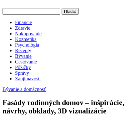
Hľadať
Financie
Zdravie
Nakupovanie
Kozmetika
Psychológia
Recepty
Bývanie
Cestovanie
Pôžičky
Správy
Zaujímavosti
Bývanie a domácnosť
Fasády rodinných domov – inšpirácie,
návrhy, obklady, 3D vizualizácie