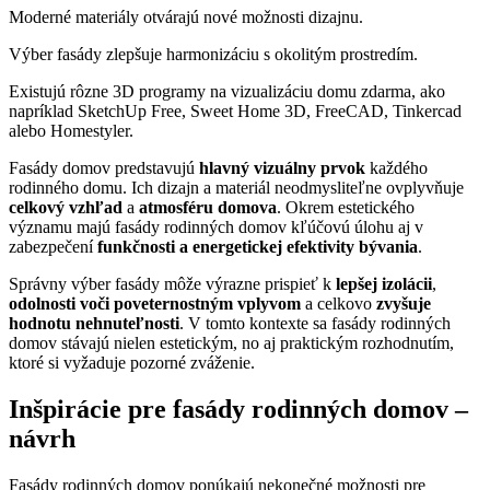
Moderné materiály otvárajú nové možnosti dizajnu.
Výber fasády zlepšuje harmonizáciu s okolitým prostredím.
Existujú rôzne 3D programy na vizualizáciu domu zdarma, ako
napríklad SketchUp Free, Sweet Home 3D, FreeCAD, Tinkercad
alebo Homestyler.
Fasády domov predstavujú
hlavný vizuálny prvok
každého
rodinného domu. Ich dizajn a materiál neodmysliteľne ovplyvňuje
celkový vzhľad
a
atmosféru domova
. Okrem estetického
významu majú fasády rodinných domov kľúčovú úlohu aj v
zabezpečení
funkčnosti a energetickej efektivity bývania
.
Správny výber fasády môže výrazne prispieť k
lepšej izolácii
,
odolnosti voči poveternostným vplyvom
a celkovo
zvyšuje
hodnotu nehnuteľnosti
. V tomto kontexte sa fasády rodinných
domov stávajú nielen estetickým, no aj praktickým rozhodnutím,
ktoré si vyžaduje pozorné zváženie.
Inšpirácie pre fasády rodinných domov –
návrh
Fasády rodinných domov ponúkajú nekonečné možnosti pre