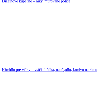
Dizajnové kúpeľne – niky, murované police
Kŕmidlo pre vtáky – vtáčia búdka, napájadlo, krmivo na zimu