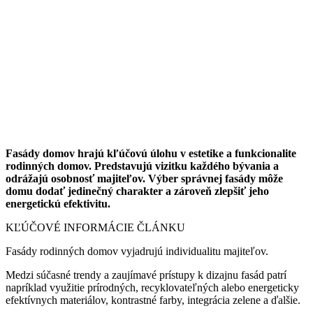
Fasády domov hrajú kľúčovú úlohu v estetike a funkcionalite
rodinných domov. Predstavujú vizitku každého bývania a
odrážajú osobnosť majiteľov. Výber správnej fasády môže
domu dodať jedinečný charakter a zároveň zlepšiť jeho
energetickú efektivitu.
KĽÚČOVÉ INFORMÁCIE ČLÁNKU
Fasády rodinných domov vyjadrujú individualitu majiteľov.
Medzi súčasné trendy a zaujímavé prístupy k dizajnu fasád patrí
napríklad využitie prírodných, recyklovateľných alebo energeticky
efektívnych materiálov, kontrastné farby, integrácia zelene a ďalšie.