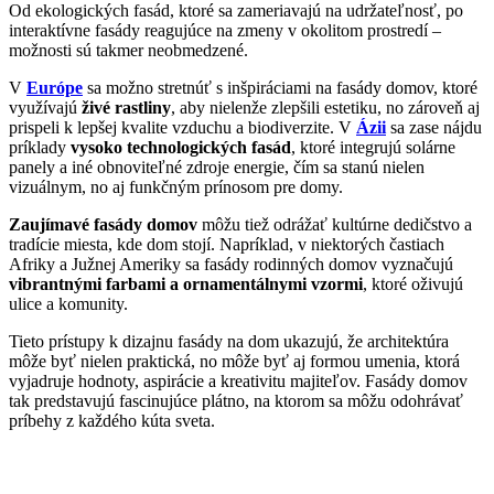
Od ekologických fasád, ktoré sa zameriavajú na udržateľnosť, po
interaktívne fasády reagujúce na zmeny v okolitom prostredí –
možnosti sú takmer neobmedzené.
V
Európe
sa možno stretnúť s inšpiráciami na fasády domov, ktoré
využívajú
živé rastliny
, aby nielenže zlepšili estetiku, no zároveň aj
prispeli k lepšej kvalite vzduchu a biodiverzite. V
Ázii
sa zase nájdu
príklady
vysoko technologických fasád
, ktoré integrujú solárne
panely a iné obnoviteľné zdroje energie, čím sa stanú nielen
vizuálnym, no aj funkčným prínosom pre domy.
Zaujímavé fasády domov
môžu tiež odrážať kultúrne dedičstvo a
tradície miesta, kde dom stojí. Napríklad, v niektorých častiach
Afriky a Južnej Ameriky sa fasády rodinných domov vyznačujú
vibrantnými farbami a ornamentálnymi vzormi
, ktoré oživujú
ulice a komunity.
Tieto prístupy k dizajnu fasády na dom ukazujú, že architektúra
môže byť nielen praktická, no môže byť aj formou umenia, ktorá
vyjadruje hodnoty, aspirácie a kreativitu majiteľov. Fasády domov
tak predstavujú fascinujúce plátno, na ktorom sa môžu odohrávať
príbehy z každého kúta sveta.