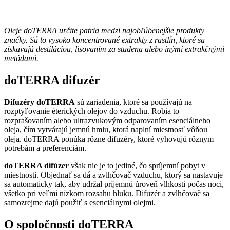
Oleje doTERRA určite patria medzi najobľúbenejšie produkty
značky. Sú to vysoko koncentrované extrakty z rastlín, ktoré sa
získavajú destiláciou, lisovaním za studena alebo inými extrakčnými
metódami.
doTERRA difuzér
Difuzéry doTERRA
sú zariadenia, ktoré sa používajú na
rozptyľovanie éterických olejov do vzduchu. Robia to
rozprašovaním alebo ultrazvukovým odparovaním esenciálneho
oleja, čím vytvárajú jemnú hmlu, ktorá naplní miestnosť vôňou
oleja. doTERRA ponúka rôzne difuzéry, ktoré vyhovujú rôznym
potrebám a preferenciám.
doTERRA difúzer
však nie je to jediné, čo spríjemní pobyt v
miestnosti. Objednať sa dá a zvlhčovač vzduchu, ktorý sa nastavuje
sa automaticky tak, aby udržal príjemnú úroveň vlhkosti počas noci,
všetko pri veľmi nízkom rozsahu hluku. Difuzér a zvlhčovač sa
samozrejme dajú použiť s esenciálnymi olejmi.
O spoločnosti doTERRA