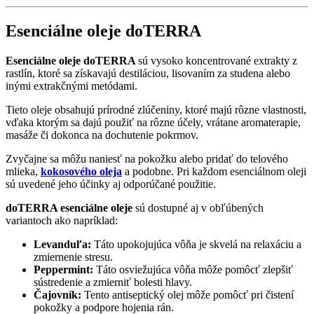
Esenciálne oleje doTERRA
Esenciálne oleje doTERRA
sú vysoko koncentrované extrakty z
rastlín, ktoré sa získavajú destiláciou, lisovaním za studena alebo
inými extrakčnými metódami.
Tieto oleje obsahujú prírodné zlúčeniny, ktoré majú rôzne vlastnosti,
vďaka ktorým sa dajú použiť na rôzne účely, vrátane aromaterapie,
masáže či dokonca na dochutenie pokrmov.
Zvyčajne sa môžu naniesť na pokožku alebo pridať do telového
mlieka,
kokosového oleja
a podobne. Pri každom esenciálnom oleji
sú uvedené jeho účinky aj odporúčané použitie.
doTERRA esenciálne oleje
sú dostupné aj v obľúbených
variantoch ako napríklad:
Levanduľa:
Táto upokojujúca vôňa je skvelá na relaxáciu a
zmiernenie stresu.
Peppermint:
Táto osviežujúca vôňa môže pomôcť zlepšiť
sústredenie a zmierniť bolesti hlavy.
Čajovník:
Tento antiseptický olej môže pomôcť pri čistení
pokožky a podpore hojenia rán.