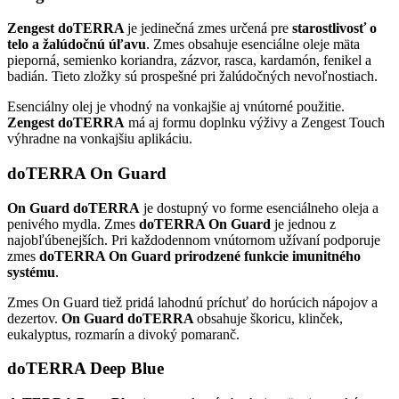
Zengest doTERRA
je jedinečná zmes určená pre
starostlivosť o
telo a žalúdočnú úľavu
. Zmes obsahuje esenciálne oleje mäta
pieporná, semienko koriandra, zázvor, rasca, kardamón, fenikel a
badián. Tieto zložky sú prospešné pri žalúdočných nevoľnostiach.
Esenciálny olej je vhodný na vonkajšie aj vnútorné použitie.
Zengest doTERRA
má aj formu doplnku výživy a Zengest Touch
výhradne na vonkajšiu aplikáciu.
doTERRA On Guard
On Guard doTERRA
je dostupný vo forme esenciálneho oleja a
penivého mydla. Zmes
doTERRA On Guard
je jednou z
najobľúbenejších. Pri každodennom vnútornom užívaní podporuje
zmes
doTERRA On Guard prirodzené funkcie imunitného
systému
.
Zmes On Guard tiež pridá lahodnú príchuť do horúcich nápojov a
dezertov.
On Guard doTERRA
obsahuje škoricu, klinček,
eukalyptus, rozmarín a divoký pomaranč.
doTERRA Deep Blue