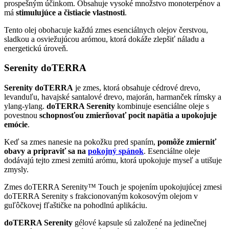
prospešným účinkom. Obsahuje vysoké množstvo monoterpénov a
má
stimulujúce a čistiacie vlastnosti
.
Tento olej obohacuje každú zmes esenciálnych olejov čerstvou,
sladkou a osviežujúcou arómou, ktorá dokáže zlepšiť náladu a
energetickú úroveň.
Serenity doTERRA
Serenity doTERRA
je zmes, ktorá obsahuje cédrové drevo,
levanduľu, havajské santalové drevo, majorán, harmanček rímsky a
ylang-ylang.
doTERRA Serenity
kombinuje esenciálne oleje s
povestnou
schopnosťou zmierňovať pocit napätia a upokojuje
emócie
.
Keď sa zmes nanesie na pokožku pred spaním,
pomôže zmierniť
obavy a pripraviť sa na
pokojný spánok
. Esenciálne oleje
dodávajú tejto zmesi zemitú arómu, ktorá upokojuje myseľ a utišuje
zmysly.
Zmes doTERRA Serenity™ Touch je spojením upokojujúcej zmesi
doTERRA Serenity s frakcionovaným kokosovým olejom v
guľôčkovej fľaštičke na pohodlnú aplikáciu.
doTERRA Serenity
gélové kapsule sú založené na jedinečnej