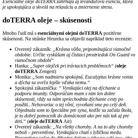
Esenciálne oleje doTERRA zahŕňajú aj levanduľovú esenciu, ktorá
je upokojujúca a skvelá na relaxáciu a zmiernenie stresu.
doTERRA oleje – skúsenosti
Mnoho ľudí má s
esenciálnymi olejmi doTERRA
pozitívne
skúsenosti. Na stránke Heureka sa objavili napríklad tieto recenzie:
Overený zákazník:
„Krásna vôňa, pripomínajúca vianočné
obdobie. Určite vyskúšam aj čistiaci prostriedok On Guard vo
vianočnom období“
Hanka:
„Super olejček pri tráviacich problémoch“
(
oleje
doTERRA
Zengest)
Monika:
„Som nadmieru spokojná. Eucalyptus krásne vonia
a dýcha sa oveľa lepšie vďaka nemu.“
Spokojná zákazníčka:
“ Vynikajúci olej na dýchanie a
podporu imunity. Odporúčam mam s nim len dobre
skúsenosti, vždy sa nám spriechodnia dýchanie cesty po
použití.. Nehovoriac o tej vôní, vyvoňaní sme po celý deň.
Objednala som to špeciálne pre syna, keďže sa začala škola,
je to dobrý pomocník do domácnosti ako pre nás tak aj pre
deti.“
(
oleje doTERRA
Air)
Overený zákazník:
„Na všetky choroby. A na to aby choroby
neboli – preventívne. Vynikajúco chutí s lyžičkou medu.
Preventívne večer do difuzéra deťom v izbe na celú noc, aby