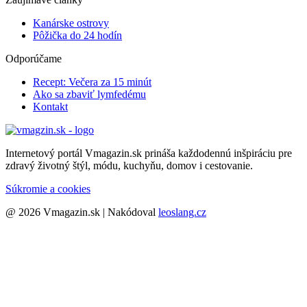
Kanárske ostrovy
Pôžička do 24 hodín
Odporúčame
Recept: Večera za 15 minút
Ako sa zbaviť lymfedému
Kontakt
Internetový portál Vmagazin.sk prináša každodennú inšpiráciu pre
zdravý životný štýl, módu, kuchyňu, domov i cestovanie.
Súkromie a cookies
@ 2026 Vmagazin.sk | Nakódoval
leoslang.cz