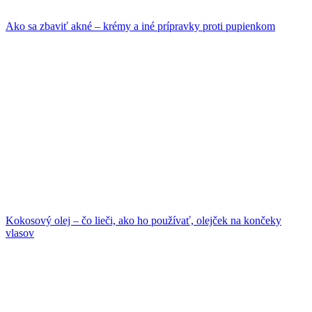
Ako sa zbaviť akné – krémy a iné prípravky proti pupienkom
Kokosový olej – čo lieči, ako ho používať, olejček na končeky
vlasov