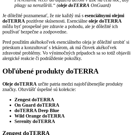
pliagy sa nerozšírili.“ (
oleje doTERRA
OnGuard)
Je dôležité poznamenať, že nie každý má s
esenciálnymi olejmi
doTERRA
pozitívne skúsenosti. Esenciálne
oleje doTERRA
môžu byť prospešné pre zdravie a pohodu, ale je dôležité ich
používať bezpečne a zodpovedne.
Pred použitím akéhokoľvek esenciálneho oleja je dôležité urobiť si
prieskum a konzultovať s lekárom, ak má človek akékoľvek
zdravotné problémy. Vo výnimočných prípadoch sa so totiž objavili
alergické reakcie či podráždenie pokožky.
Obľúbené produkty doTERRA
Oleje doTERRA
určite patria medzi najobľúbenejšie produkty
značky. Obzvlášť úspešné sú kolekcie:
Zengest doTERRA
On Guard doTERRA
doTERRA Deep Blue
Wild Orange doTERRA
Serenity doTERRA
Zengest doTERRA