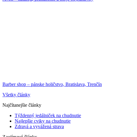
Barber shop – pánske holičstvo, Bratislava, Trenčín
Všetky články
Najčítanejšie články
Týždenný jedálniček na chudnutie
Najlepšie cviky na chudnutie
Zdravá a vyvážená strava
Zaujímavé články