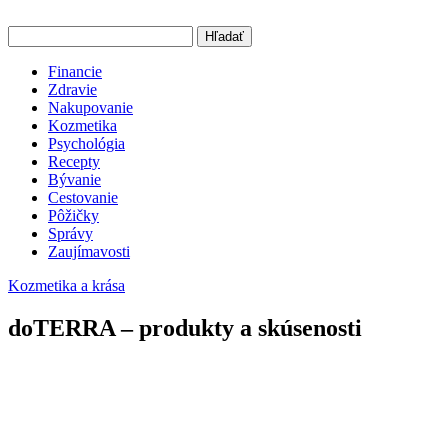
Hľadať
Financie
Zdravie
Nakupovanie
Kozmetika
Psychológia
Recepty
Bývanie
Cestovanie
Pôžičky
Správy
Zaujímavosti
Kozmetika a krása
doTERRA – produkty a skúsenosti