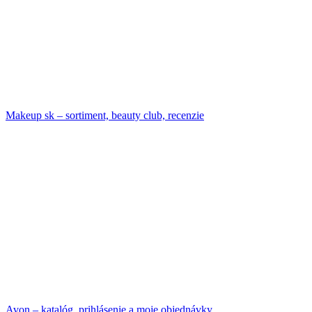
Makeup sk – sortiment, beauty club, recenzie
Avon – katalóg, prihlásenie a moje objednávky