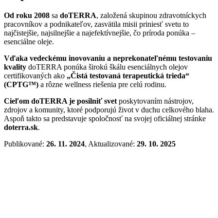
Od roku 2008
sa
doTERRA
, založená skupinou zdravotníckych
pracovníkov a podnikateľov, zasvätila misii priniesť svetu to
najčistejšie, najsilnejšie a najefektívnejšie, čo príroda ponúka –
esenciálne oleje.
Vďaka vedeckému inovovaniu a neprekonateľnému testovaniu
kvality
doTERRA ponúka širokú škálu esenciálnych olejov
certifikovaných ako
„Čistá testovaná terapeutická trieda“
(CPTG™)
a rôzne wellness riešenia pre celú rodinu.
Cieľom doTERRA je posilniť svet
poskytovaním nástrojov,
zdrojov a komunity, ktoré podporujú život v duchu celkového blaha.
Aspoň takto sa predstavuje spoločnosť na svojej oficiálnej stránke
doterra.sk
.
Publikované:
26. 11. 2024
, Aktualizované:
29. 10. 2025