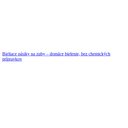
Bieliace pásiky na zuby – domáce bielenie, bez chemických
prípravkov