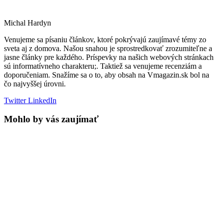
Michal Hardyn
Venujeme sa písaniu článkov, ktoré pokrývajú zaujímavé témy zo
sveta aj z domova. Našou snahou je sprostredkovať zrozumiteľne a
jasne články pre každého. Príspevky na našich webových stránkach
sú informatívneho charakteru;. Taktiež sa venujeme recenziám a
doporučeniam. Snažíme sa o to, aby obsah na Vmagazin.sk bol na
čo najvyššej úrovni.
Twitter
LinkedIn
Mohlo by vás zaujímať