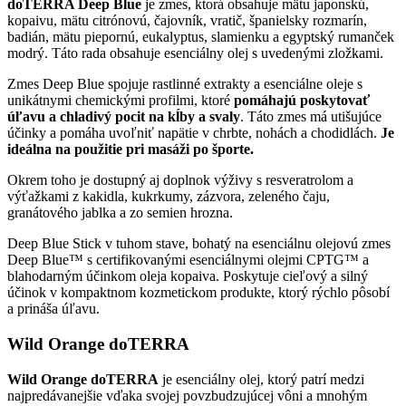
doTERRA Deep Blue
je zmes, ktorá obsahuje mätu japonskú,
kopaivu, mätu citrónovú, čajovník, vratič, španielsky rozmarín,
badián, mätu piepornú, eukalyptus, slamienku a egyptský rumanček
modrý. Táto rada obsahuje esenciálny olej s uvedenými zložkami.
Zmes Deep Blue spojuje rastlinné extrakty a esenciálne oleje s
unikátnymi chemickými profilmi, ktoré
pomáhajú poskytovať
úľavu a chladivý pocit na kĺby a svaly
. Táto zmes má utišujúce
účinky a pomáha uvoľniť napätie v chrbte, nohách a chodidlách.
Je
ideálna na použitie pri masáži po športe.
Okrem toho je dostupný aj doplnok výživy s resveratrolom a
výťažkami z kakidla, kukrkumy, zázvora, zeleného čaju,
granátového jablka a zo semien hrozna.
Deep Blue Stick v tuhom stave, bohatý na esenciálnu olejovú zmes
Deep Blue™ s certifikovanými esenciálnymi olejmi CPTG™ a
blahodarným účinkom oleja kopaiva. Poskytuje cieľový a silný
účinok v kompaktnom kozmetickom produkte, ktorý rýchlo pôsobí
a prináša úľavu.
Wild Orange doTERRA
Wild Orange doTERRA
je esenciálny olej, ktorý patrí medzi
najpredávanejšie vďaka svojej povzbudzujúcej vôni a mnohým