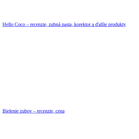
Hello Coco – recenzie, zubná pasta, korektor a ďalšie produkty
Bielenie zubov – recenzie, cena