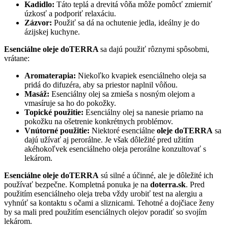
Kadidlo:
Táto teplá a drevitá vôňa môže pomôcť zmierniť
úzkosť a podporiť relaxáciu.
Zázvor:
Použiť sa dá na ochutenie jedla, ideálny je do
ázijskej kuchyne.
Esenciálne oleje doTERRA
sa dajú použiť rôznymi spôsobmi,
vrátane:
Aromaterapia:
Niekoľko kvapiek esenciálneho oleja sa
pridá do difuzéra, aby sa priestor naplnil vôňou.
Masáž:
Esenciálny olej sa zmieša s nosným olejom a
vmasíruje sa ho do pokožky.
Topické použitie:
Esenciálny olej sa nanesie priamo na
pokožku na ošetrenie konkrétnych problémov.
Vnútorné použitie:
Niektoré esenciálne
oleje doTERRA
sa
dajú užívať aj perorálne. Je však dôležité pred užitím
akéhokoľvek esenciálneho oleja perorálne konzultovať s
lekárom.
Esenciálne oleje doTERRA
sú silné a účinné, ale je dôležité ich
používať bezpečne. Kompletná ponuka je na
doterra.sk
. Pred
použitím esenciálneho oleja treba vždy urobiť test na alergiu a
vyhnúť sa kontaktu s očami a sliznicami. Tehotné a dojčiace ženy
by sa mali pred použitím esenciálnych olejov poradiť so svojím
lekárom.